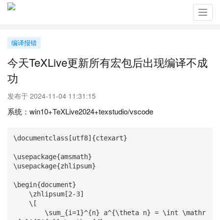
Toggl
navig
编译报错
今天TeXLive更新所有宏包后出现编译不成
功
发布于 2024-11-04 11:31:15
系统：win10+TeXLive2024+texstudio/vscode
\documentclass[utf8]{ctexart}

\usepackage{amsmath}

\usepackage{zhlipsum}

\begin{document}

    \zhlipsum[2-3]

    \[

        \sum_{i=1}^{n} a^{\theta n} = \int \mathr