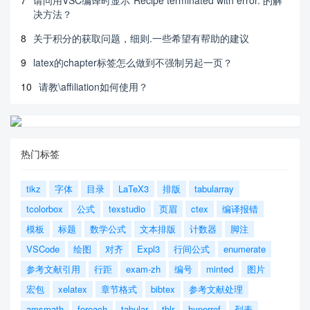
7
请问用VSC编译时显示“Recipe terminated with error.”的解
决方法？
8
关于积分的获取问题，细则.一些希望有帮助的建议
9
latex的chapter标签怎么做到不强制另起一页？
10
请教\affiliation如何使用？
热门标签
tikz
字体
目录
LaTeX3
排版
tabularray
tcolorbox
公式
texstudio
页眉
ctex
编译报错
模板
标题
数学公式
文本排版
计数器
脚注
VSCode
绘图
对齐
Expl3
行间公式
enumerate
参考文献引用
行距
exam-zh
编号
minted
图片
宏包
xelatex
章节格式
bibtex
参考文献处理
amsmath
foreach
tabular
tblr
hyperref
列表