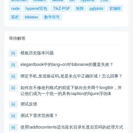
node
hyperref宏包
TikZ-PGF
矩阵
pgfplots
宏编程
双栏
biblatex
数学符号
等待解答
模板历史版本问题
问
elegantbook中的lang=cn对\bibname的覆盖失效？
问
绑定手机,发送验证码,老是未点中正确区域！怎么回事？
问
如何在不修改列格式的前提下纵向合并两个longtblr，并
问
让他们成为一个统一的具有caption的figure浮动体
测试反馈
问
测试下需求范例看？
问
使用\addtocontents适当延长目录长度后页码的处理方式
问