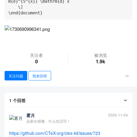
m{e}^{5^{x}} \mathrm{d} x

    \]

\end{document}
关注者
被浏览
0
1.9k
查看更多
关注问题
我来回答
1
个回答
雾月
2024-11-04
这家伙很懒，什么也没写！
https://github.com/CTeX-org/ctex-kit/issues/723