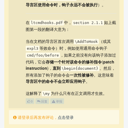
导言区使用命令时，钩子永远不会被执行
）。
在
中，
如上截
ltcmdhooks.pdf
section 2.1.1
图第一段的翻译大意为：
当在文档的导言区首次调用
（或其
\AddToHook
等效命令）时，例如使用通用命令钩子
expl3
，如果之前没有向该钩子添加过
cmd/foo/before
代码，它会
存储一个针对该命令的修补指令
(
patch
instruction
)，
直到
。然后，
\begin{document}
所有添加了钩子的命令会
一次性被修补
。这意味着
导言区中的命令不会立即应用钩子
。
这解释了
为什么只有在正文调用才生效。
\my
0
回复
举报
请登录后再发布评论，
点击登录