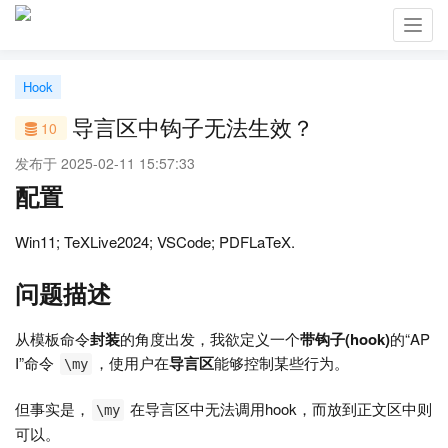
Toggl
navig
Hook
导言区中钩子无法生效？
10
发布于 2025-02-11 15:57:33
配置
Win11; TeXLive2024; VSCode; PDFLaTeX.
问题描述
从模板命令
封装
的角度出发，我欲定义一个
带钩子(hook)
的“AP
I”命令
，使用户在
导言区
能够控制某些行为。
\my
但事实是，
在导言区中无法调用hook，而放到正文区中则
\my
可以。