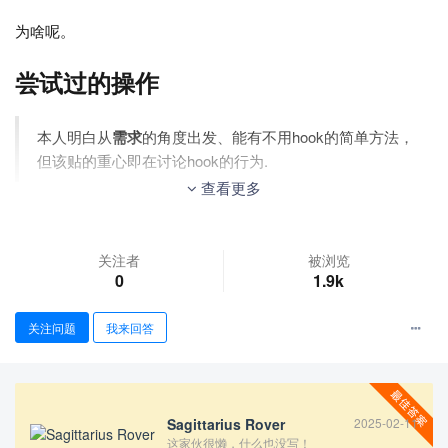
为啥呢。
尝试过的操作
本人明白从
需求
的角度出发、能有不用hook的简单方法，
但该贴的重心即在讨论hook的行为.
查看更多
将hook的内容放在cls文件中：如上述描述所示
将hook的内容直接放在导言区：如上述描述所示
关注者
被浏览
的定义方式由
改为
：如上述描
\my
\newcommand
\newif
0
1.9k
述所示
关注问题
我来回答
另外，
中也未找到相关解释（当然，不排除
lthooks-doc.pdf
错读漏读）。
MWE
Sagittarius Rover
2025-02-11
这家伙很懒，什么也没写！
以控制列表环境的行为为例：