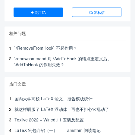
关注TA
发私信
相关问题
1
`\RemoveFromHook` 不起作用？
2
\renewcommand 对 \AddToHook 的锚点重定义后、
\AddToHook 的作用失效？
热门文章
1
国内大学高校 LaTeX 论文、报告模板统计
2
就这样驯服了 LaTeX 浮动体 - 再也不担心它乱动了
3
Texlive 2022 + Winedt11 安装及配置
4
LaTeX 宏包介绍（一）—— amsthm 阅读笔记