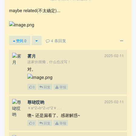
maybe related(不太确定)...
\documentclass{article}

\usepackage{enumitem}

\newcommand{\my}{}

\AddToHook{cmd/my/after}{

4
条回复
赞同
0
    \setlist{label=\roman*}

}

雾月
2025-02-11
这家伙很懒，什么也没写！
\my

对。
\begin{document}

\begin{enumerate}

0
回复
举报
\item{tips 1}

\item{tips 2}

尊咾哎哟
2025-02-11
\end{enumerate}

￥a^2+b^2=c^2￥. . .
\end{document}
噢~ 还是漏看了。感谢解惑~
0
回复
举报