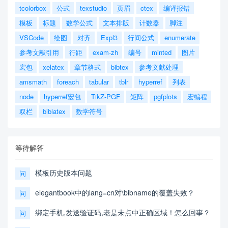
tcolorbox
公式
texstudio
页眉
ctex
编译报错
模板
标题
数学公式
文本排版
计数器
脚注
VSCode
绘图
对齐
Expl3
行间公式
enumerate
参考文献引用
行距
exam-zh
编号
minted
图片
宏包
xelatex
章节格式
bibtex
参考文献处理
amsmath
foreach
tabular
tblr
hyperref
列表
node
hyperref宏包
TikZ-PGF
矩阵
pgfplots
宏编程
双栏
biblatex
数学符号
等待解答
模板历史版本问题
问
elegantbook中的lang=cn对\bibname的覆盖失效？
问
绑定手机,发送验证码,老是未点中正确区域！怎么回事？
问