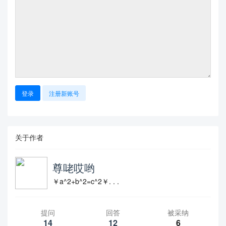
登录
注册新账号
关于作者
尊咾哎哟
￥a^2+b^2=c^2￥. . .
提问
回答
被采纳
14
12
6