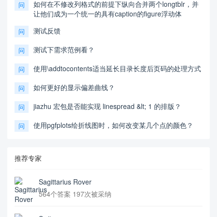
如何在不修改列格式的前提下纵向合并两个longtblr，并
问
让他们成为一个统一的具有caption的figure浮动体
测试反馈
问
测试下需求范例看？
问
使用\addtocontents适当延长目录长度后页码的处理方式
问
如何更好的显示偏差曲线？
问
jiazhu 宏包是否能实现 linespread &lt; 1 的排版？
问
使用pgfplots绘折线图时，如何改变某几个点的颜色？
问
推荐专家
Sagittarius Rover
564个答案 197次被采纳