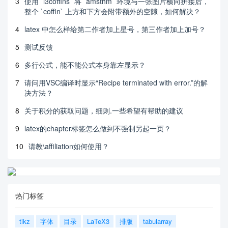
3
使用 `l3coffins` 将 `amsthm` 环境与一张图片横向拼接后，
整个 `coffin` 上方和下方会附带额外的空隙，如何解决？
4
latex 中怎么样给第二作者加上星号，第三作者加上加号？
5
测试反馈
6
多行公式，能不能公式本身靠左显示？
7
请问用VSC编译时显示“Recipe terminated with error.”的解
决方法？
8
关于积分的获取问题，细则.一些希望有帮助的建议
9
latex的chapter标签怎么做到不强制另起一页？
10
请教\affiliation如何使用？
热门标签
tikz
字体
目录
LaTeX3
排版
tabularray