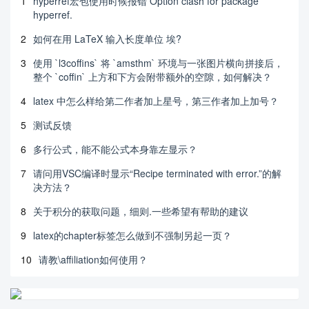
1
hyperref宏包使用时候报错 Option clash for package
hyperref.
2
如何在用 LaTeX 输入长度单位 埃?
3
使用 `l3coffins` 将 `amsthm` 环境与一张图片横向拼接后，
整个 `coffin` 上方和下方会附带额外的空隙，如何解决？
4
latex 中怎么样给第二作者加上星号，第三作者加上加号？
5
测试反馈
6
多行公式，能不能公式本身靠左显示？
7
请问用VSC编译时显示“Recipe terminated with error.”的解
决方法？
8
关于积分的获取问题，细则.一些希望有帮助的建议
9
latex的chapter标签怎么做到不强制另起一页？
10
请教\affiliation如何使用？