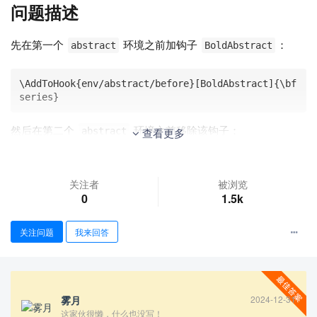
问题描述
先在第一个
环境之前加钩子
：
abstract
BoldAbstract
\AddToHook{env/abstract/before}[BoldAbstract]{\bf
series}
然后在第二个
环境之前移除该钩子：
查看更多
abstract
\RemoveFromHook{env/abstract/before}[BoldAbstrac
关注者
被浏览
t]
0
1.5k
然而，
貌似没起作用
、后面内容全都bold
\RemoveFromHook
关注问题
我来回答
了：
尝试过的操作
雾月
2024-12-31
这家伙很懒，什么也没写！