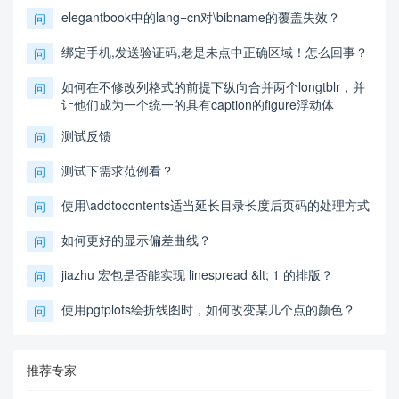
elegantbook中的lang=cn对\bibname的覆盖失效？
问
绑定手机,发送验证码,老是未点中正确区域！怎么回事？
问
如何在不修改列格式的前提下纵向合并两个longtblr，并
问
让他们成为一个统一的具有caption的figure浮动体
测试反馈
问
测试下需求范例看？
问
使用\addtocontents适当延长目录长度后页码的处理方式
问
如何更好的显示偏差曲线？
问
jiazhu 宏包是否能实现 linespread &lt; 1 的排版？
问
使用pgfplots绘折线图时，如何改变某几个点的颜色？
问
推荐专家