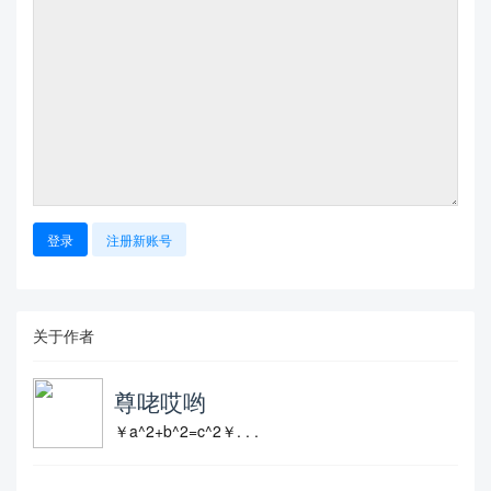
登录
注册新账号
关于作者
尊咾哎哟
￥a^2+b^2=c^2￥. . .