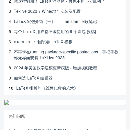
2
就这样驯服了 LaTeX 浮动体 - 再也不担心它乱动了
3
Texlive 2022 + Winedt11 安装及配置
4
LaTeX 宏包介绍（一）—— amsthm 阅读笔记
5
每个 LaTeX 用户都应该使用的 9 个宏包[投稿]
6
exam-zh：中国试卷 LaTeX 模板
7
不再卡在running package-specific postactions，手把手教
你无界面安装 TeXLive 2025
8
2024 年美国数学建模更新模版 - 增加视频教程
9
如何选 LaTeX 编辑器
10
LaTeX 排版的《线性代数的艺术》
热门问题