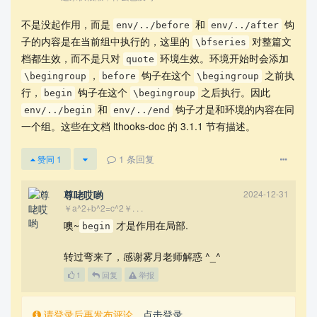
为什么不直接在某个环境里头单独加
？
\bfseries
不是没起作用，而是
和
钩
env/../before
env/../after
子的内容是在当前组中执行的，这里的
对整篇文
\bfseries
因为这是项目中抠出来的最小问题场景，原操作比
档都生效，而不是只对
环境生效。环境开始时会添加
\bfseries
quote
更复杂但也出现了相同问题.
，
钩子在这个
之前执
\begingroup
before
\begingroup
行，
钩子在这个
之后执行。因此
begin
\begingroup
和
钩子才是和环境的内容在同
为什么不用
环境？
env/../begin
env/../end
etoolbox
一个组。这些在文档 lthooks-doc 的 3.1.1 节有描述。
同上，原操作的 hook 除了
还涉及到了
，但都
env
shipout
1
条回复
赞同
1
出现了相同问题.
尊咾哎哟
2024-12-31
特别的，在
lthooks-doc
的第 6 页存在类似案例，但我运行后也
￥a^2+b^2=c^2￥. . .
是疑似
未起作用.
\RemoveFromHook
噢~
才是作用在局部.
begin
MWE
转过弯来了，感谢雾月老师解惑 ^_^
1
回复
举报
\documentclass{article}

请登录后再发布评论，
点击登录