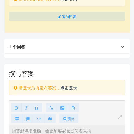
\begin{document}

追加回复
Hello \LaTeX

\AddToHook{env/abstract/before}[boldabstract]{\bf
series}

\begin{abstract}

1
个回答
text text text text text

\end{abstract}

\RemoveFromHook{env/abstract/before}[boldabstrac
t]

撰写答案
\begin{abstract}

text text text text text

\end{abstract}

请登录后再发布答案，
点击登录
Hello \LaTeX

\end{document} 
预览