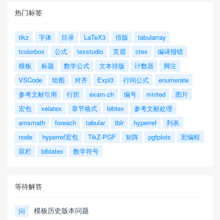
热门标签
tikz
字体
目录
LaTeX3
排版
tabularray
tcolorbox
公式
texstudio
页眉
ctex
编译报错
模板
标题
数学公式
文本排版
计数器
脚注
VSCode
绘图
对齐
Expl3
行间公式
enumerate
参考文献引用
行距
exam-zh
编号
minted
图片
宏包
xelatex
章节格式
bibtex
参考文献处理
amsmath
foreach
tabular
tblr
hyperref
列表
node
hyperref宏包
TikZ-PGF
矩阵
pgfplots
宏编程
双栏
biblatex
数学符号
等待解答
模板历史版本问题
问