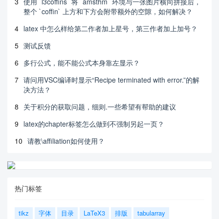
3
使用 `l3coffins` 将 `amsthm` 环境与一张图片横向拼接后，
整个 `coffin` 上方和下方会附带额外的空隙，如何解决？
4
latex 中怎么样给第二作者加上星号，第三作者加上加号？
5
测试反馈
6
多行公式，能不能公式本身靠左显示？
7
请问用VSC编译时显示“Recipe terminated with error.”的解
决方法？
8
关于积分的获取问题，细则.一些希望有帮助的建议
9
latex的chapter标签怎么做到不强制另起一页？
10
请教\affiliation如何使用？
热门标签
tikz
字体
目录
LaTeX3
排版
tabularray