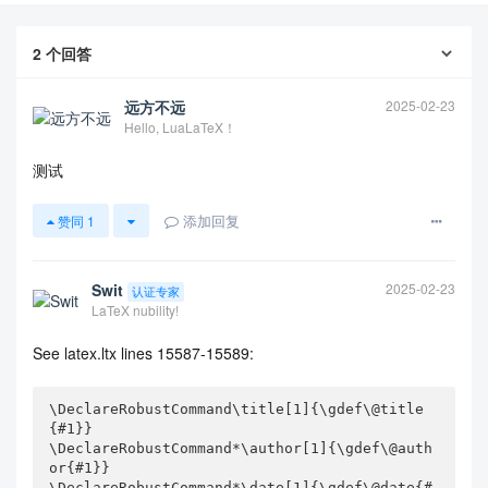
2
个回答
远方不远
2025-02-23
Hello, LuaLaTeX！
测试
添加回复
赞同
1
查看更多
Swit
2025-02-23
认证专家
LaTeX nubility!
See latex.ltx lines 15587-15589:
\DeclareRobustCommand\title[1]{\gdef\@title
{#1}}

\DeclareRobustCommand*\author[1]{\gdef\@auth
or{#1}}

\DeclareRobustCommand*\date[1]{\gdef\@date{#