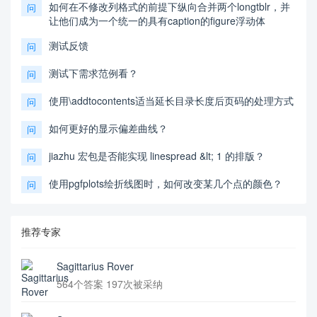
如何在不修改列格式的前提下纵向合并两个longtblr，并
问
让他们成为一个统一的具有caption的figure浮动体
测试反馈
问
测试下需求范例看？
问
使用\addtocontents适当延长目录长度后页码的处理方式
问
如何更好的显示偏差曲线？
问
jiazhu 宏包是否能实现 linespread &lt; 1 的排版？
问
使用pgfplots绘折线图时，如何改变某几个点的颜色？
问
推荐专家
Sagittarius Rover
564个答案 197次被采纳