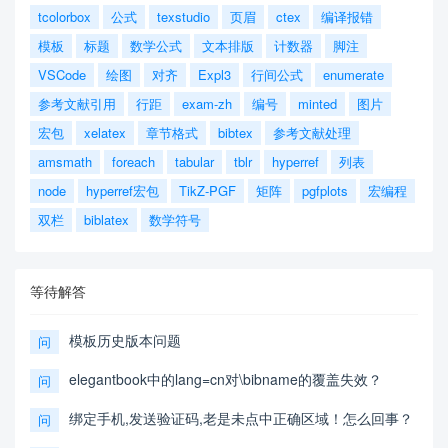
tcolorbox
公式
texstudio
页眉
ctex
编译报错
模板
标题
数学公式
文本排版
计数器
脚注
VSCode
绘图
对齐
Expl3
行间公式
enumerate
参考文献引用
行距
exam-zh
编号
minted
图片
宏包
xelatex
章节格式
bibtex
参考文献处理
amsmath
foreach
tabular
tblr
hyperref
列表
node
hyperref宏包
TikZ-PGF
矩阵
pgfplots
宏编程
双栏
biblatex
数学符号
等待解答
模板历史版本问题
问
elegantbook中的lang=cn对\bibname的覆盖失效？
问
绑定手机,发送验证码,老是未点中正确区域！怎么回事？
问