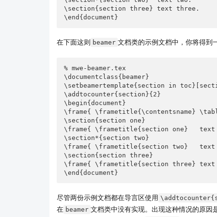
\section{section three} text three.

\end{document}
在下面这则
文档类的示例文档中，你将得到
beamer
% mwe-beamer.tex

\documentclass{beamer}

\setbeamertemplate{section in toc}[secti
\addtocounter{section}{2}

\begin{document}

\frame{ \frametitle{\contentsname} \tabl
\section{section one}

\frame{ \frametitle{section one}   text 
\section*{section two}

\frame{ \frametitle{section two}   text 
\section{section three}

\frame{ \frametitle{section three} text 
\end{document}
尽管两份示例文档都在导言区使用
\addtocounter{
在
文档类中没有实现。出现这种情况的原因
beamer