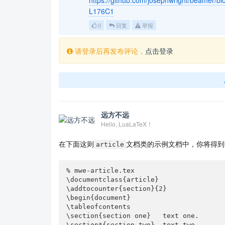
https://github.com/josephwright/beamer/
L176C1
0
回复
举报
请登录后再发布评论，
点击登录
远方不远
Hello, LuaLaTeX！
在下面这则
文档类的示例文档中，你将得到
article
% mwe-article.tex

\documentclass{article}

\addtocounter{section}{2}

\begin{document}

\tableofcontents

\section{section one}   text one.

\section*{section two}  text two.
