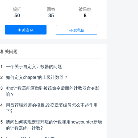
提问
回答
被采纳
50
35
8
关注TA
发私信
相关问题
1
一个关于自定义计数器的问题
2
如何定义chapter的上级计数器？
3
\the计数器能否做到被该命令后面的计数器命令影
响？
4
用吕荐瑞老师的模板,改变章节编号怎么不起作用
了?
5
请问如何实现定理环境的计数和用newcounter新增
2025-08-23
的计数器统一计数?