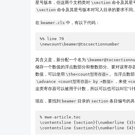
星号版本，但这两个文档类对
命令及其星
\section
命令及其星号版本对写入目录的要求不同
\section
在
中，有以下代码：
beamer.cls
%% line 79 

\newcount\beamer@tocsectionnumber
其含义是，新分配一个名为
\beamer@tocsectionn
储存一个数值的浮点数部分和整数部分。要对该寄存
数值，可以使用
。当浮点数部
\the<count型寄存器>
，来使
\advance <count型寄存器> by <数值>
<c
这类寄存器可以被用于计数，所以可以也可以叫它“计
现在，要找到
目录的
条目编号的具
beamer
section
% mwe-article.toc

\contentsline {section}{\numberline {3}s
\contentsline {section}{\numberline {4}