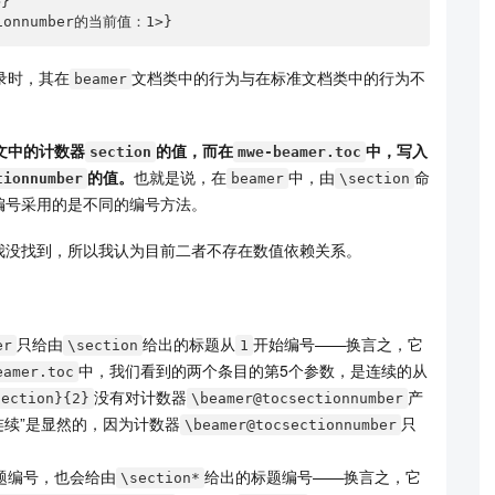
tionnumber的当前值：1>}
录时，其在
文档类中的行为与在标准文档类中的行为不
beamer
文中的计数器
的值，而在
中，写入
section
mwe-beamer.toc
的值。
也就是说，在
中，由
命
tionnumber
beamer
\section
编号采用的是不同的编号方法。
我没找到，所以我认为目前二者不存在数值依赖关系。
，
只给由
给出的标题从
开始编号——换言之，它
er
\section
1
中，我们看到的两个条目的第5个参数，是连续的从
eamer.toc
没有对计数器
产
section}{2}
\beamer@tocsectionnumber
连续”是显然的，因为计数器
只
\beamer@tocsectionnumber
题编号，也会给由
给出的标题编号——换言之，它
\section*