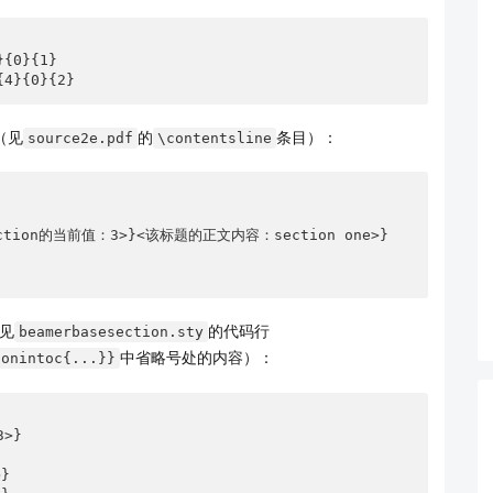
{0}{1}

{4}{0}{2}
（见
的
条目）：
source2e.pdf
\contentsline
见
的代码行
beamerbasesection.sty
中省略号处的内容）：
ionintoc{...}}