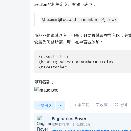
section的相关定义。有如下表述：
\beamer@tocsectionnumber=0\relax
虽然不知道其含义，但是，只要将其放在导言区，并重新
设置为问题所需。即，在导言区添加：
\makeatletter

\beamer@tocsectionnumber=2\relax

\makeatother
即可得到：
1
条回复
收藏
感谢
赞同
0
Sagittarius Rover
这家伙很懒，什么也没写！