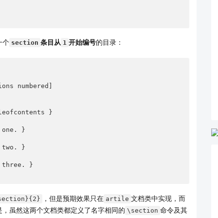
一个
条目从
开始编号
的目录：
section
1
ons numbered]

eofcontents }

one. }

two. }

three. }

，但是预期效果只在
文档类中实现，而
section}{2}
artile
是，虽然这两个文档类都定义了名字相同的
命令及其
\section