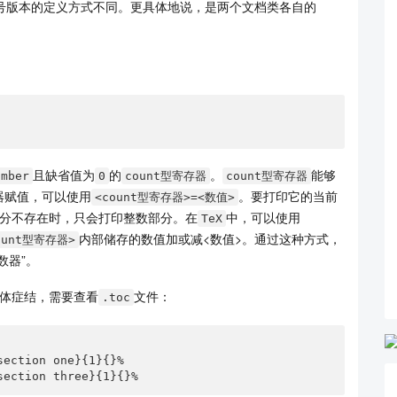
号版本的定义方式不同。更具体地说，是两个文档类各自的
。
且缺省值为
的
。
能够
umber
0
count型寄存器
count型寄存器
器赋值，可以使用
。要打印它的当前
<count型寄存器>=<数值>
分不存在时，只会打印整数部分。在
中，可以使用
TeX
内部储存的数值加或减<数值>。通过这种方式，
ount型寄存器>
数器”。
体症结，需要查看
文件：
.toc
ection one}{1}{}%

section three}{1}{}%