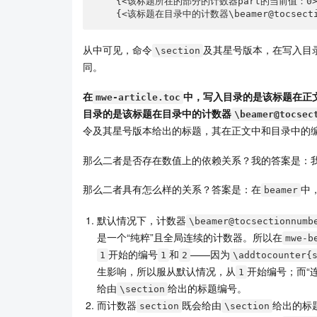
    {<该标题所在的部分的计数器part的当前值：0>}

    {<该标题在目录中的计数器\beamer@tocsec
从中可见，命令
及其星号版本，在写入目
\section
同。
在
中，写入目录的是该标题在正
mwe-article.toc
目录的是该标题在目录中的计数器
\beamer@tocsec
令及其星号版本给出的标题，其在正文中和目录中的
那么二者是否存在数值上的依赖关系？我的答案是：
那么二者具有怎么样的关系？答案是：在
中
beamer
默认情况下，计数器
\beamer@tocsectionnumb
是一个“纯粹”且全局连续的计数器。所以在
mwe-b
开始的编号
和
——因为
1
1
2
\addtocounter{
生影响，所以服从默认情况，从
开始编号；而“
1
给由
给出的标题编号。
\section
而计数器
既会给由
给出的标
section
\section