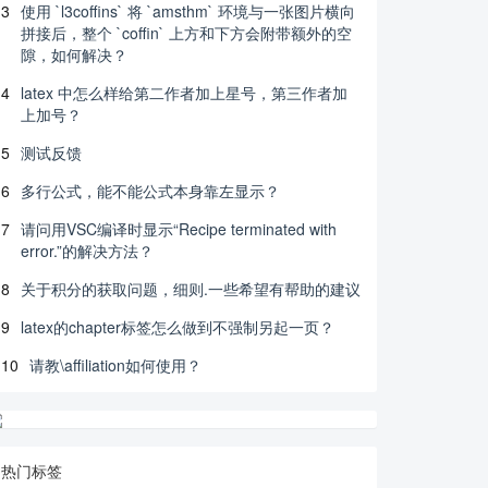
3
使用 `l3coffins` 将 `amsthm` 环境与一张图片横向
拼接后，整个 `coffin` 上方和下方会附带额外的空
隙，如何解决？
4
latex 中怎么样给第二作者加上星号，第三作者加
上加号？
5
测试反馈
6
多行公式，能不能公式本身靠左显示？
7
请问用VSC编译时显示“Recipe terminated with
error.”的解决方法？
8
关于积分的获取问题，细则.一些希望有帮助的建议
9
latex的chapter标签怎么做到不强制另起一页？
10
请教\affiliation如何使用？
热门标签