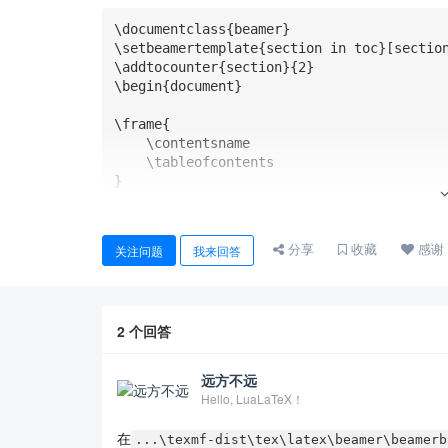
\documentclass{beamer}

\setbeamertemplate{section in toc}[section
\addtocounter{section}{2}

\begin{document}

\frame{

    \contentsname

    \tableofcontents

}

\section{sectionthree}

\frame{\frametitle{sectionthree}some text}
分享
收藏
感谢
关注问题
我来回答
\section{sectionfour}

\frame{\frametitle{sectionfour}some text}

2
个回答
\end{document}
远方不远
Hello, LuaLaTeX！
在
...\texmf-dist\tex\latex\beamer\beamerb