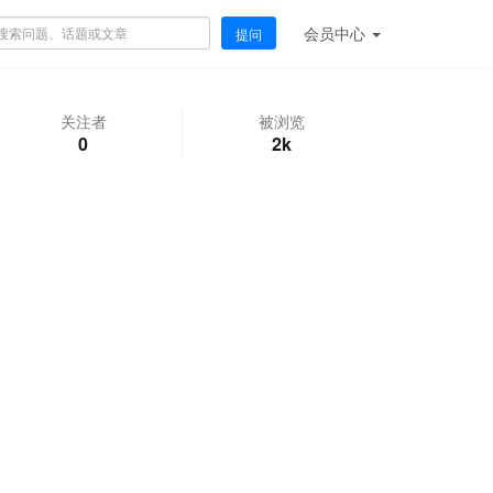
会员
中心
提问
关注者
被浏览
0
2k