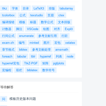
tikz
字体
目录
LaTeX3
排版
tabularray
tcolorbox
公式
texstudio
页眉
ctex
编译报错
模板
标题
数学公式
文本排版
计数器
脚注
VSCode
绘图
对齐
Expl3
行间公式
enumerate
参考文献引用
行距
exam-zh
编号
minted
图片
宏包
xelatex
章节格式
bibtex
参考文献处理
amsmath
foreach
tabular
tblr
hyperref
列表
node
hyperref宏包
TikZ-PGF
矩阵
pgfplots
宏编程
双栏
biblatex
数学符号
等待解答
模板历史版本问题
问