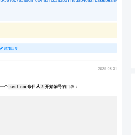
blob/5616b785a9dff1024fa31cc3a3bd11f8d9b40aaf/base/beamerbasesec
追加回复
2025-08-31
一个
条目从
开始编号
的目录：
section
3