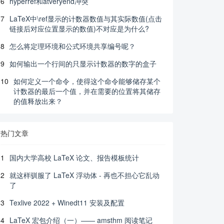
tion.sty#L172-
6
hyperref和atveryend冲突
7
LaTeX中\ref显示的计数器数值与其实际数值(点击
链接后对应位置显示的数值)不对应是为什么?
8
怎么将定理环境和公式环境共享编号呢？
9
如何输出一个行间的只显示计数器的数字的盒子
10
如何定义一个命令，使得这个命令能够储存某个
计数器的最后一个值，并在需要的位置将其储存
的值释放出来？
热门文章
1
国内大学高校 LaTeX 论文、报告模板统计
2
就这样驯服了 LaTeX 浮动体 - 再也不担心它乱动
了
3
Texlive 2022 + Winedt11 安装及配置
4
LaTeX 宏包介绍（一）—— amsthm 阅读笔记