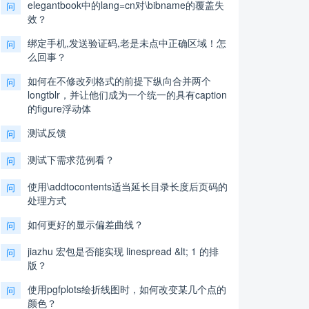
elegantbook中的lang=cn对\bibname的覆盖失
问
效？
绑定手机,发送验证码,老是未点中正确区域！怎
问
么回事？
如何在不修改列格式的前提下纵向合并两个
问
longtblr，并让他们成为一个统一的具有caption
的figure浮动体
测试反馈
问
测试下需求范例看？
问
使用\addtocontents适当延长目录长度后页码的
问
处理方式
如何更好的显示偏差曲线？
问
jiazhu 宏包是否能实现 linespread &lt; 1 的排
问
版？
使用pgfplots绘折线图时，如何改变某几个点的
问
颜色？