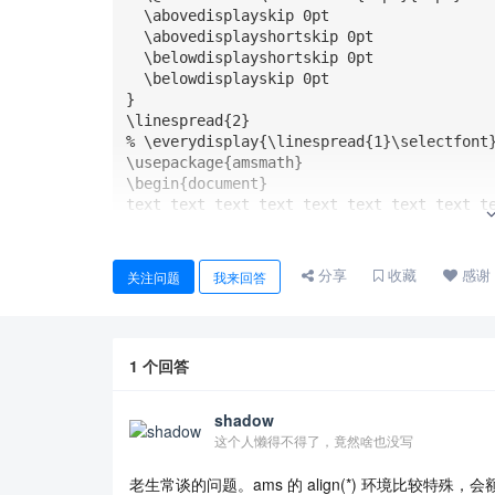
  \abovedisplayskip 0pt

  \abovedisplayshortskip 0pt

  \belowdisplayshortskip 0pt

  \belowdisplayskip 0pt

}

\linespread{2}

% \everydisplay{\linespread{1}\selectfont}
\usepackage{amsmath}

\begin{document}

text text text text text text text text te
text text text text text text text text te
\[

  Ff(x)

分享
收藏
感谢
关注问题
我来回答
\]

text text text text text text text text te
text text text text text text text text te
\[

1
个回答
  \frac{p}{q}

\]

text text text text text text text text te
shadow
\begin{align*}

这个人懒得不得了，竟然啥也没写
  b &= c \\

    &= d

老生常谈的问题。ams 的 align(*) 环境比较特殊，