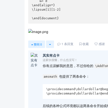
    &= d

  \belowdisplayskip 0pt

\end{align*}

}

\lipsum[1][1-2]

\linespread{2}

\everydisplay{\linespread{1}\selectfont}

\usepackage{amsmath}

\begin{document}

text text text text text text text text te
text text text text text text text text te
\[

1
条回复
收藏
感谢
赞同
0
  Ff(x)

\]\par\nointerlineskip\@doendpe

text text text text text text text text te
其实有点卡
text text text text text text text text te
这家伙很懒，什么也没写！
\[

你有点误解我的意思，不过你给的
\AddTo
  \frac{p}{q}

\]\par\nointerlineskip\@doendpe

包提供了两条命令：
amsmath
text text text text text text text text te
\begin{align*}

  b &= c \\

\providecommand\dollardollar@beg
    &= d

\providecommand\dollardollar@en
\end{align*}\par\nointerlineskip\@doendpe

text text text text text text text text te
后续的各种公式环境都以这两条命令开始或