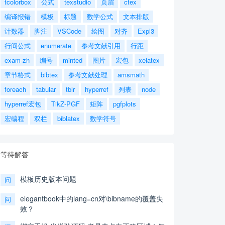
tcolorbox
公式
texstudio
页眉
ctex
编译报错
模板
标题
数学公式
文本排版
计数器
脚注
VSCode
绘图
对齐
Expl3
行间公式
enumerate
参考文献引用
行距
exam-zh
编号
minted
图片
宏包
xelatex
章节格式
bibtex
参考文献处理
amsmath
foreach
tabular
tblr
hyperref
列表
node
hyperref宏包
TikZ-PGF
矩阵
pgfplots
宏编程
双栏
biblatex
数学符号
等待解答
模板历史版本问题
问
elegantbook中的lang=cn对\bibname的覆盖失
问
效？