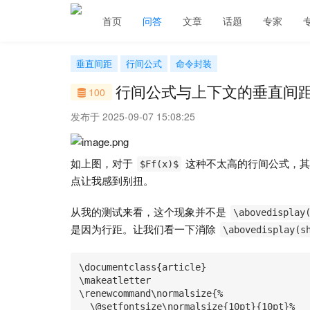
首页
问答
文章
话题
专家
垂直间距
行间公式
命令封装
行间公式与上下文的垂直间
100
发布于 2025-09-07 15:08:25
如上图，对于
这种不太高的行间公式，其
$Ff(x)$
点让我感到别扭。
从我的测试来看，这个现象并不是
\abovedisplay
是因为行距。让我们看一下消除
\abovedisplay(s
\documentclass{article}

\makeatletter

\renewcommand\normalsize{%

  \@setfontsize\normalsize{10pt}{10pt}%
