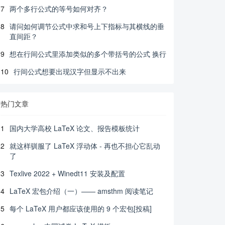
7
两个多行公式的等号如何对齐？
8
请问如何调节公式中求和号上下指标与其横线的垂
直间距？
9
想在行间公式里添加类似的多个带括号的公式 换行
10
行间公式想要出现汉字但显示不出来
热门文章
1
国内大学高校 LaTeX 论文、报告模板统计
2
就这样驯服了 LaTeX 浮动体 - 再也不担心它乱动
了
3
Texlive 2022 + Winedt11 安装及配置
4
LaTeX 宏包介绍（一）—— amsthm 阅读笔记
5
每个 LaTeX 用户都应该使用的 9 个宏包[投稿]