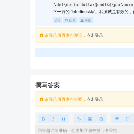
text text text text text text

\def\dollardollar@end{$$\par\noin
\end{document}
下一行的 ‘interlineskip’。我测试
0
回复
举报
此时再设置
和
\abovedisplay(short)skip
\bel
请登录后再发布评论，
点击登录
\documentclass{article}

\makeatletter

\renewcommand\normalsize{%

  \@setfontsize\normalsize{10pt}{10pt}%

  \abovedisplayskip 6pt

  \abovedisplayshortskip 0pt

  \belowdisplayshortskip 6pt

撰写答案
  \belowdisplayskip 6pt

}

请登录后再发布答案，
点击登录
\linespread{1.36}

\everydisplay{\linespread{1}\selectfont}

\usepackage{amsmath}

\begin{document}

text text text text text text text text te
text text text text text text text text te
\[
