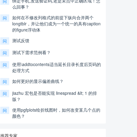
绑定手机,发送验证码,老是未点中正确区域！怎
问
么回事？
如何在不修改列格式的前提下纵向合并两个
问
longtblr，并让他们成为一个统一的具有caption
的figure浮动体
测试反馈
问
测试下需求范例看？
问
使用\addtocontents适当延长目录长度后页码的
问
处理方式
如何更好的显示偏差曲线？
问
jiazhu 宏包是否能实现 linespread &lt; 1 的排
问
版？
使用pgfplots绘折线图时，如何改变某几个点的
问
颜色？
推荐专家