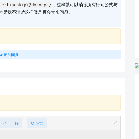
，这样就可以消除所有行间公式与
terlineskip\@doendpe}
是有效的，但是我不清楚这样做是否会带来问题。
，效果就不别扭了：
owdisplay(short)skip
追加回复
预览
xt text text text text text text text text text 
xt
