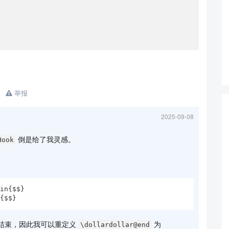
xt text text text text text text text text text 
xt

举报
xt text text text text text text text text text 
2025-09-08
xt

倒是给了我灵感。
Hook
xt text text

in{$$}

d{$$}
xt text text text text text text text text text 
结束，因此我可以重定义
为
\dollardollar@end