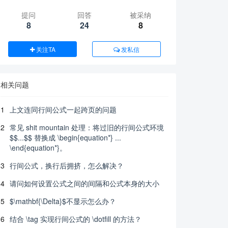
提问
回答
被采纳
8
24
8
关注TA
发私信
相关问题
1
上文连同行间公式一起跨页的问题
2
常见 shit mountain 处理：将过旧的行间公式环境
$$...$$ 替换成 \begin{equation*} ...
\end{equation*}。
3
行间公式，换行后拥挤，怎么解决？
4
请问如何设置公式之间的间隔和公式本身的大小
5
$\mathbf{\Delta}$不显示怎么办？
6
结合 \tag 实现行间公式的 \dotfill 的方法？