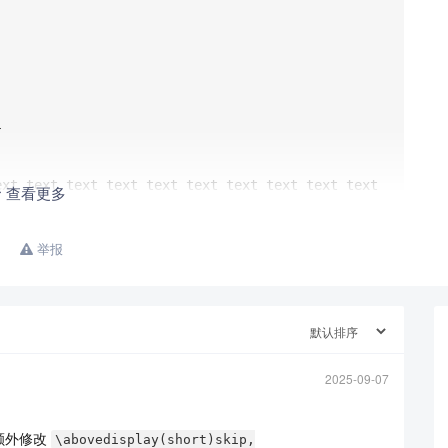


xt text text text text text text text text text 
查看更多
xt

举报
xt text text text text text text text text text 
xt

xt text text

2025-09-07
会额外修改
\abovedisplay(short)skip,