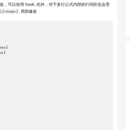
改，可以使用 hook. 此外，对于多行公式内部的行间距也会受
局部修改
\[<num>]
xt text text text text text text text text text 
低的行间公式与上下文的间距看起来更大，就是行距带来的。
ex}

x}

式最低处与下文的垂直间距，需要做以下两步：