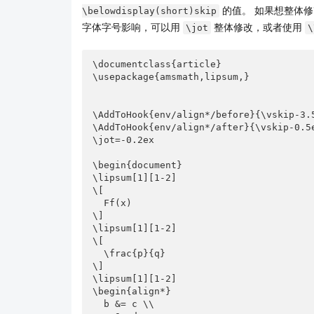
\end{align*}

的值。 如果想整体修
\belowdisplay(short)skip
字体字号影响，可以用
整体修改，或者使用
\jot
\
text text text text text text text text te
text text text text text text

\end{document}
\documentclass{article}

\usepackage{amsmath,lipsum,}

为了让效果明显，我增加了行距。可以看到，高度较
\AddToHook{env/align*/before}{\vskip-3.5
\AddToHook{env/align*/after}{\vskip-0.5e
\jot=-0.2ex

为了让行间公式最高处与上文的垂直间距等于行间公
\begin{document}

将行间公式的行距设置为 1；
\lipsum[1][1-2]

\[

消除行间公式与下一行文本的“interlineskip”。
  Ff(x)

\]

\lipsum[1][1-2]

\documentclass{article}

\[

\makeatletter

  \frac{p}{q}

\renewcommand\normalsize{%

\]

  \@setfontsize\normalsize{10pt}{10pt}%

\lipsum[1][1-2]

  \abovedisplayskip 0pt

\begin{align*}

  \abovedisplayshortskip 0pt

  b &= c \\

  \belowdisplayshortskip 0pt
