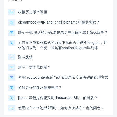
模板历史版本问题
问
elegantbook中的lang=cn对\bibname的覆盖失效？
问
绑定手机,发送验证码,老是未点中正确区域！怎么回事？
问
如何在不修改列格式的前提下纵向合并两个longtblr，并
问
让他们成为一个统一的具有caption的figure浮动体
测试反馈
问
测试下需求范例看？
问
使用\addtocontents适当延长目录长度后页码的处理方式
问
如何更好的显示偏差曲线？
问
jiazhu 宏包是否能实现 linespread &lt; 1 的排版？
问
使用pgfplots绘折线图时，如何改变某几个点的颜色？
问