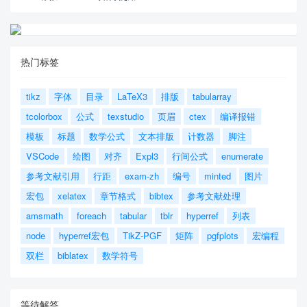
热门标签
tikz
字体
目录
LaTeX3
排版
tabularray
tcolorbox
公式
texstudio
页眉
ctex
编译报错
模板
标题
数学公式
文本排版
计数器
脚注
VSCode
绘图
对齐
Expl3
行间公式
enumerate
参考文献引用
行距
exam-zh
编号
minted
图片
宏包
xelatex
章节格式
bibtex
参考文献处理
amsmath
foreach
tabular
tblr
hyperref
列表
node
hyperref宏包
TikZ-PGF
矩阵
pgfplots
宏编程
双栏
biblatex
数学符号
等待解答