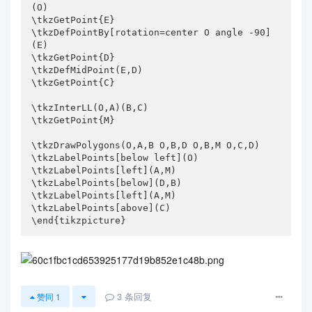
(O)

\tkzGetPoint{E}

\tkzDefPointBy[rotation=center O angle -90]
(E)

\tkzGetPoint{D}

\tkzDefMidPoint(E,D)

\tkzGetPoint{C}

\tkzInterLL(O,A)(B,C)

\tkzGetPoint{M}

\tkzDrawPolygons(O,A,B O,B,D O,B,M O,C,D)

\tkzLabelPoints[below left](O)

\tkzLabelPoints[left](A,M)

\tkzLabelPoints[below](D,B)

\tkzLabelPoints[left](A,M)

\tkzLabelPoints[above](C)

\end{tikzpicture}
3
条回复
赞同
1