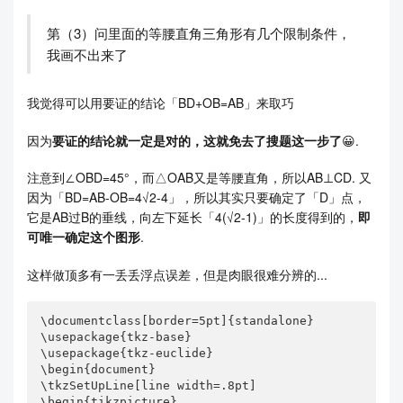
第（3）问里面的等腰直角三角形有几个限制条件，
我画不出来了
我觉得可以用要证的结论「BD+OB=AB」来取巧
因为
要证的结论就一定是对的，这就免去了搜题这一步了
😀.
注意到∠OBD=45°，而△OAB又是等腰直角，所以AB⊥CD. 又
因为「BD=AB-OB=4√2-4」，所以其实只要确定了「D」点，
它是AB过B的垂线，向左下延长「4(√2-1)」的长度得到的，
即
可唯一确定这个图形
.
这样做顶多有一丢丢浮点误差，但是肉眼很难分辨的...
\documentclass[border=5pt]{standalone}

\usepackage{tkz-base}

\usepackage{tkz-euclide}

\begin{document}

\tkzSetUpLine[line width=.8pt]

\begin{tikzpicture}
