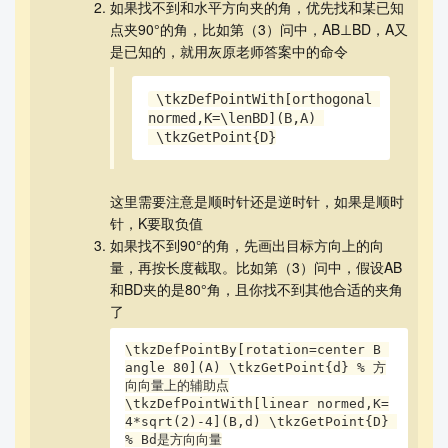
如果找不到和水平方向夹的角，优先找和某已知
点夹90°的角，比如第（3）问中，AB⊥BD，A又
是已知的，就用灰原老师答案中的命令
 \tkzDefPointWith[orthogonal 
normed,K=\lenBD](B,A) 

 \tkzGetPoint{D}
这里需要注意是顺时针还是逆时针，如果是顺时
针，K要取负值
如果找不到90°的角，先画出目标方向上的向
量，再按长度截取。比如第（3）问中，假设AB
和BD夹的是80°角，且你找不到其他合适的夹角
了
\tkzDefPointBy[rotation=center B 
angle 80](A) \tkzGetPoint{d} % 方
向向量上的辅助点

\tkzDefPointWith[linear normed,K=
4*sqrt(2)-4](B,d) \tkzGetPoint{D} 
% Bd是方向向量