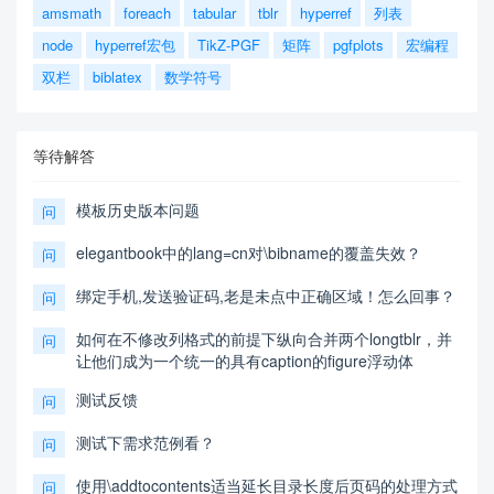
amsmath
foreach
tabular
tblr
hyperref
列表
node
hyperref宏包
TikZ-PGF
矩阵
pgfplots
宏编程
双栏
biblatex
数学符号
等待解答
模板历史版本问题
问
elegantbook中的lang=cn对\bibname的覆盖失效？
问
绑定手机,发送验证码,老是未点中正确区域！怎么回事？
问
如何在不修改列格式的前提下纵向合并两个longtblr，并
问
让他们成为一个统一的具有caption的figure浮动体
测试反馈
问
测试下需求范例看？
问
使用\addtocontents适当延长目录长度后页码的处理方式
问