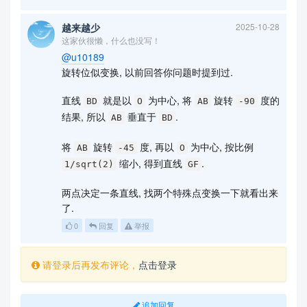
越来越少
2025-10-28
这家伙很懒，什么也没写！
@u10189
旋转位似变换, 以前回答你问题时提到过.
直线
就是以
为中心, 将
旋转
度的
BD
O
AB
-90
结果, 所以
垂直于
.
AB
BD
将
旋转
度, 再以
为中心, 按比例
AB
-45
O
缩小, 得到直线
.
1/sqrt(2)
GF
两点决定一条直线, 找两个特殊点变换一下就看出来
了.
0
回复
举报
请登录后再发布评论，
点击登录
追加回复