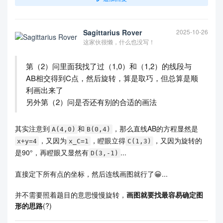
Sagittarius Rover
2025-10-26
这家伙很懒，什么也没写！
第（2）问里面我找了过（1,0）和（1,2）的线段与
AB相交得到C点，然后旋转，算是取巧，但总算是顺
利画出来了
另外第（2）问是否还有别的合适的画法
其实注意到
和
，那么直线AB的方程显然是
A(4,0)
B(0,4)
，又因为
，瞪眼立得
，又因为旋转的
x+y=4
x_C=1
C(1,3)
是90°，再瞪眼又显然有
...
D(3,-1)
直接定下所有点的坐标，然后连线画图就行了😀...
并不需要照着题目的意思慢慢旋转，
画图就要找最容易确定图
形的思路
(?)