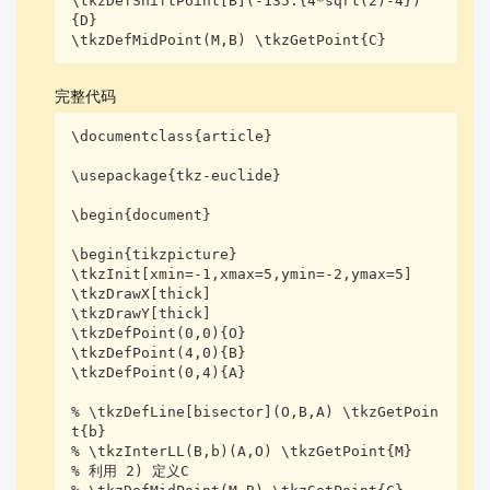
\tkzDefShiftPoint[B](-135:{4*sqrt(2)-4})
{D}

\tkzDefMidPoint(M,B) \tkzGetPoint{C}
完整代码
\documentclass{article}

\usepackage{tkz-euclide}

\begin{document}

\begin{tikzpicture}

\tkzInit[xmin=-1,xmax=5,ymin=-2,ymax=5]

\tkzDrawX[thick]

\tkzDrawY[thick]

\tkzDefPoint(0,0){O}

\tkzDefPoint(4,0){B}

\tkzDefPoint(0,4){A}

% \tkzDefLine[bisector](O,B,A) \tkzGetPoin
t{b}

% \tkzInterLL(B,b)(A,O) \tkzGetPoint{M}

% 利用 2) 定义C
