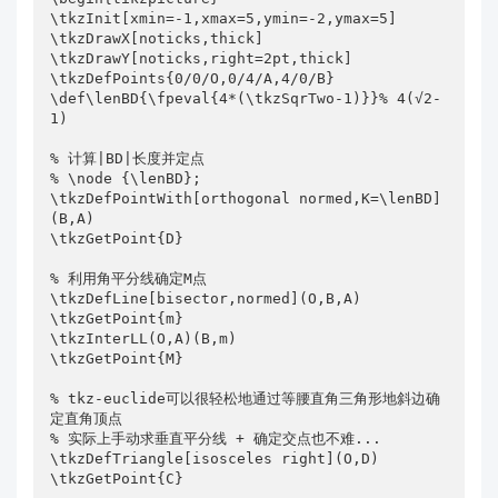
\tkzInit[xmin=-1,xmax=5,ymin=-2,ymax=5]

\tkzDrawX[noticks,thick]

\tkzDrawY[noticks,right=2pt,thick]

\tkzDefPoints{0/0/O,0/4/A,4/0/B}

\def\lenBD{\fpeval{4*(\tkzSqrTwo-1)}}% 4(√2-
1)

% 计算|BD|长度并定点

% \node {\lenBD};

\tkzDefPointWith[orthogonal normed,K=\lenBD]
(B,A) 

\tkzGetPoint{D}

% 利用角平分线确定M点

\tkzDefLine[bisector,normed](O,B,A) 

\tkzGetPoint{m}

\tkzInterLL(O,A)(B,m)

\tkzGetPoint{M}

% tkz-euclide可以很轻松地通过等腰直角三角形地斜边确
定直角顶点

% 实际上手动求垂直平分线 + 确定交点也不难...

\tkzDefTriangle[isosceles right](O,D) 

\tkzGetPoint{C}
