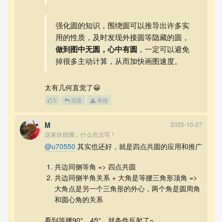
强化圆的知识，围绕圆可以推导出许多实
用的性质，及时发现外接圆等隐藏的圆，
做到图中无圆，心中有圆
，一定可以避免
掉很多主动计算，从而加快画图速度。
太有几何直觉了😀
0
回复
举报
M
2025-10-27
这家伙很懒，什么也没写！
@u70550
其实也还好，就是四点共圆的应用和推广
共边同侧等角 => 四点共圆
共边同侧半角关系 + 大角是等腰三角形顶角 =>
大角点是另一个三角形的外心，两个角是圆周角
和圆心角的关系
看到等腰90°，45°，就条件反射了~