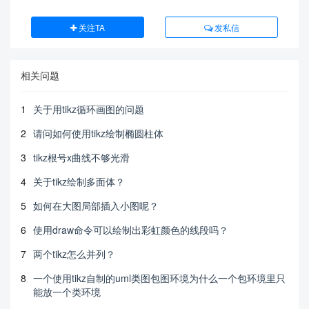
关注TA
发私信
相关问题
1
关于用tikz循环画图的问题
2
请问如何使用tikz绘制椭圆柱体
3
tikz根号x曲线不够光滑
4
关于tikz绘制多面体？
5
如何在大图局部插入小图呢？
6
使用draw命令可以绘制出彩虹颜色的线段吗？
7
两个tikz怎么并列？
8
一个使用tikz自制的uml类图包图环境为什么一个包环境里只
能放一个类环境