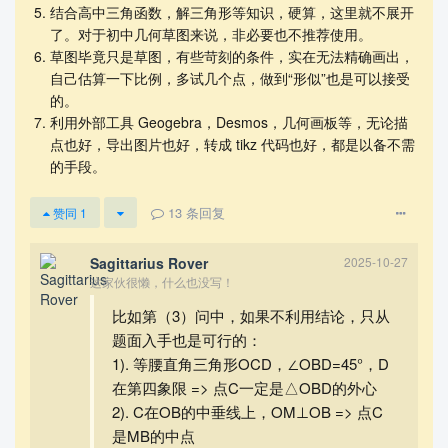
结合高中三角函数，解三角形等知识，硬算，这里就不展开
了。对于初中几何草图来说，非必要也不推荐使用。
草图毕竟只是草图，有些苛刻的条件，实在无法精确画出，
自己估算一下比例，多试几个点，做到“形似”也是可以接受
的。
利用外部工具 Geogebra，Desmos，几何画板等，无论描
点也好，导出图片也好，转成 tikz 代码也好，都是以备不需
的手段。
13
条回复
赞同
1
Sagittarius Rover
2025-10-27
这家伙很懒，什么也没写！
比如第（3）问中，如果不利用结论，只从
题面入手也是可行的：
1). 等腰直角三角形OCD，∠OBD=45°，D
在第四象限 => 点C一定是△OBD的外心
2). C在OB的中垂线上，OM⊥OB => 点C
是MB的中点