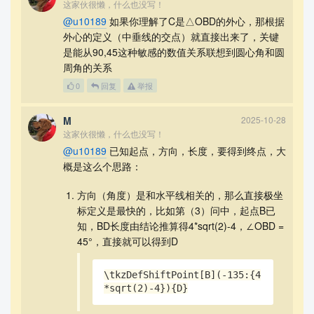
这家伙很懒，什么也没写！
@u10189
如果你理解了C是△OBD的外心，那根据
外心的定义（中垂线的交点）就直接出来了，关键
是能从90,45这种敏感的数值关系联想到圆心角和圆
周角的关系
0
回复
举报
M
2025-10-28
这家伙很懒，什么也没写！
@u10189
已知起点，方向，长度，要得到终点，大
概是这么个思路：
方向（角度）是和水平线相关的，那么直接极坐
标定义是最快的，比如第（3）问中，起点B已
知，BD长度由结论推算得4*sqrt(2)-4，∠OBD =
45°，直接就可以得到D
\tkzDefShiftPoint[B](-135:{4
*sqrt(2)-4}){D}