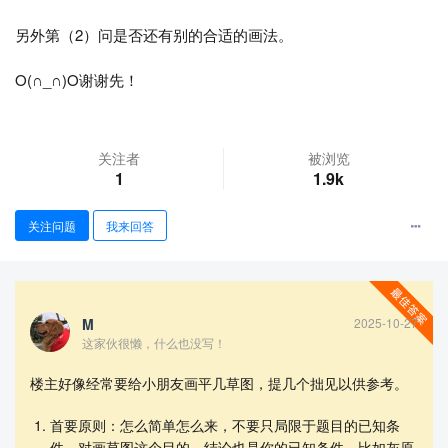
另外第（2）问是否还有别的合适的画法。
O(∩_∩)O谢谢先！
关注者
被浏览
1
1.9k
查看更多
关注问题
我来回答
M
2025-10-27
这家伙很懒，什么也没写！
楼主好像经常要给小朋友画平几草图，提几个拙见以供参考。
首要原则：怎么简单怎么来，不要只局限于题目的已知条
件，对画草图这个目的，结论也是你的已知条件。比如灰原