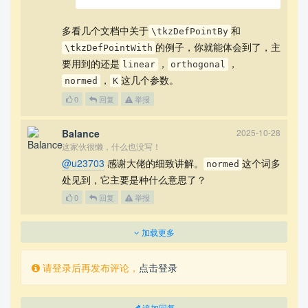
多看几个文档中关于
和
\tkzDefPointBy
的例子，你就能体会到了，主
\tkzDefPointWith
要用到的还是
，
，
linear
orthogonal
，
这几个参数。
normed
K
0
回复
举报
Balance
2025-10-28
这家伙很懒，什么也没写！
@u23703
感谢大佬的细致讲解。
这个词多
normed
处见到，它主要是种什么意思了？
0
回复
举报
加载更多
请登录后再发布评论，
点击登录
追加回复