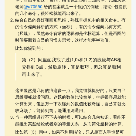
老师
@u70550
给的答案就是一个很好的例证，结论+包提供
的几个命令，很轻松就能画出来了。
结合自己的喜好和画图思维，熟练掌握包中的相关命令。有
的命令偏向解析的方式（坐标），有的命令偏向几何方式
（尺规），虽然命令背后的逻辑都是坐标运算，但是画图的
时候要顺着自己的习惯去思考，这样才能事半功倍。
比如你提到的：
第（2）问里面我找了过(1,0)和(1,2)的线段与AB相
交得到C点，然后旋转，算是取巧，但总算是顺利
画出来了。
这里显然是几何的痕迹多一点，我觉得就挺好的，只要自己
思维顺畅就没问题。这题的数值比较简单，坐标很容易就能
计算出来，但是万一下次碰到的数值比较奇怪，自己算就比
较麻烦了，能简则简，能通用则通用。
当一种思维进行不下去的时候，可以结合几何知识，看能不
能推出某些结论或者别的等量关系，从而简化坐标的计算。
比如第（3）问中，如果不利用结论，只从题面入手也是可