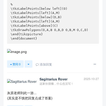
%

\tkzLabelPoints[below left](O)

\tkzLabelPoints[left](A,M)

\tkzLabelPoints[below](D,B)

\tkzLabelPoints[left](A,M)

\tkzLabelPoints[above](C)

\tkzDrawPolygons(O,A,B O,B,D O,B,M O,C,D)

\end{tikzpicture}

\end{document}
添加回复
赞同
0
Sagittarius Rover
2025-10-27
这家伙很懒，什么也没写！
灰原老师到此一游...
(其实是不慎把回复点成了答案)