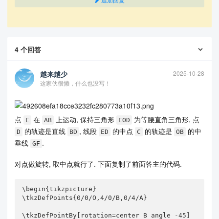
4
个回答
越来越少
2025-10-28
这家伙很懒，什么也没写！
点
在
上运动, 保持三角形
为等腰直角三角形, 点
E
AB
EOD
的轨迹是直线
, 线段
的中点
的轨迹是
的中
D
BD
ED
C
OB
垂线
.
GF
对点做旋转, 取中点就行了. 下面复制了前面答主的代码.
\begin{tikzpicture}

\tkzDefPoints{0/0/O,4/0/B,0/4/A}

\tkzDefPointBy[rotation=center B angle -45]