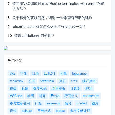
7
请问用VSC编译时显示“Recipe terminated with error.”的解
决方法？
8
关于积分的获取问题，细则.一些希望有帮助的建议
9
latex的chapter标签怎么做到不强制另起一页？
10
请教\affiliation如何使用？
热门标签
tikz
字体
目录
LaTeX3
排版
tabularray
tcolorbox
公式
texstudio
页眉
ctex
编译报错
模板
标题
数学公式
文本排版
计数器
脚注
VSCode
绘图
对齐
Expl3
行间公式
enumerate
参考文献引用
行距
exam-zh
编号
minted
图片
宏包
xelatex
章节格式
bibtex
参考文献处理