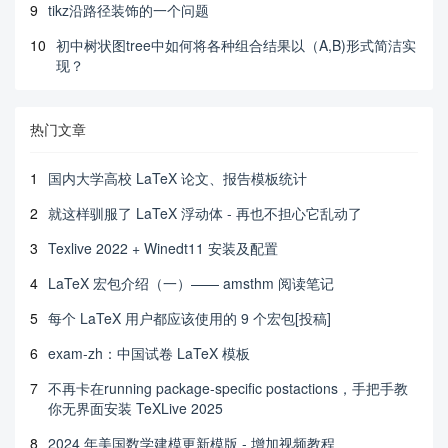
9
tikz沿路径装饰的一个问题
10
初中树状图tree中如何将各种组合结果以（A,B)形式简洁实
现？
热门文章
1
国内大学高校 LaTeX 论文、报告模板统计
2
就这样驯服了 LaTeX 浮动体 - 再也不担心它乱动了
3
Texlive 2022 + Winedt11 安装及配置
4
LaTeX 宏包介绍（一）—— amsthm 阅读笔记
5
每个 LaTeX 用户都应该使用的 9 个宏包[投稿]
6
exam-zh：中国试卷 LaTeX 模板
7
不再卡在running package-specific postactions，手把手教
你无界面安装 TeXLive 2025
8
2024 年美国数学建模更新模版 - 增加视频教程