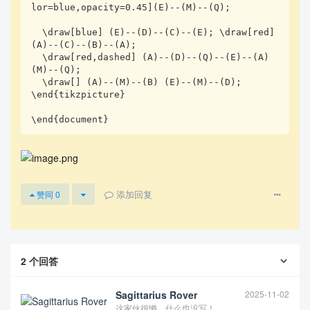
k](Q,M Q,A D,A) 

lor=blue,opacity=0.45](E)--(M)--(Q);

        % ===== 标示点 =====

  \draw[blue] (E)--(D)--(C)--(E); \draw[red] 
        \tkzLabelPoints[above right](C)

(A)--(C)--(B)--(A);

  \draw[red,dashed] (A)--(D)--(Q)--(E)--(A) 
        \tkzLabelPoints[left](A,E)

(M)--(Q);

        \tkzLabelPoints[right](D)

  \draw[] (A)--(M)--(B) (E)--(M)--(D);

        \tkzLabelPoints[below](B,Q)

\end{tikzpicture}

        \tkzLabelPoints[below left](O,M)

\end{document}
%        \node at (2,-1.8) {图 3};

    \end{tikzpicture}

    \\[1em]

添加回复
赞同
0
    %%%%%%% 第二张图 %%%%%%%

    \begin{tikzpicture}[scale=0.8, font=\small]

        % ===== 1. 绘制平面直角坐标系 =====

        \tkzInit[xmin=-2.5, xmax=4.5, ymin=-1, ym
2
个回答
ax=6.3]

        \tkzDrawXY[thick, noticks, >=latex]

Sagittarius Rover
2025-11-02
这家伙很懒，什么也没写！
        % ===== 定义点 =====
