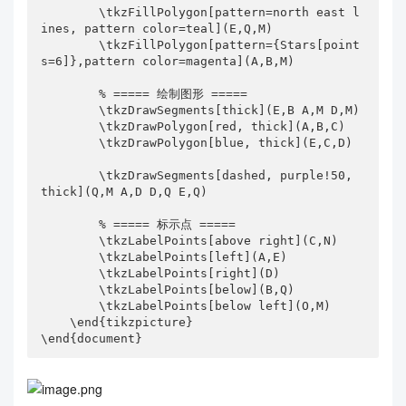
形QME用合适的阴影方式来填充的话，怎么处理为宜。
        \tkzFillPolygon[pattern=north east l
ines, pattern color=teal](E,Q,M)

谢谢！
        \tkzFillPolygon[pattern={Stars[point
s=6]},pattern color=magenta](A,B,M)

        % ===== 绘制图形 =====

        \tkzDrawSegments[thick](E,B A,M D,M) 

        \tkzDrawPolygon[red, thick](A,B,C)

        \tkzDrawPolygon[blue, thick](E,C,D)

        \tkzDrawSegments[dashed, purple!50, 
thick](Q,M A,D D,Q E,Q) 

        % ===== 标示点 =====

        \tkzLabelPoints[above right](C,N)

        \tkzLabelPoints[left](A,E)

        \tkzLabelPoints[right](D)

        \tkzLabelPoints[below](B,Q)

        \tkzLabelPoints[below left](O,M)

    \end{tikzpicture}

\end{document}