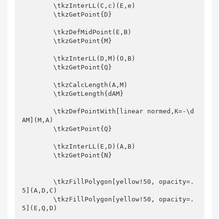
        \tkzInterLL(C,c)(E,e)

D,C)

        \tkzGetPoint{D}

        \tkzFillPolygon[yellow!50, opacity=.5](E,
Q,D)

        \tkzDefMidPoint(E,B)

        \tkzGetPoint{M}

        \tkzFillPolygon[green!50, opacity=.3](E,
Q,M)

        \tkzInterLL(D,M)(O,B)

        \tkzFillPolygon[green!50, opacity=.3](A,
        \tkzGetPoint{Q}

B,M)

        \tkzCalcLength(A,M)

%        \node at (2,-3.35) {图 3};

        \tkzGetLength{dAM}

    \end{tikzpicture}

        \tkzDefPointWith[linear normed,K=-\d
AM](M,A)

    \end{tabular}

        \tkzGetPoint{Q}

\end{document}
        \tkzInterLL(E,D)(A,B)

        \tkzGetPoint{N}

        \tkzFillPolygon[yellow!50, opacity=.
5](A,D,C)

上面的图中，我把三角形DCA和三角形DEQ用浅黄色标识，三
        \tkzFillPolygon[yellow!50, opacity=.
角形AMB和三角形QME用浅绿色标识。如果三角形AMB和三角
5](E,Q,D)
