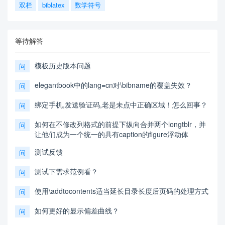
双栏
biblatex
数学符号
等待解答
模板历史版本问题
问
elegantbook中的lang=cn对\bibname的覆盖失效？
问
绑定手机,发送验证码,老是未点中正确区域！怎么回事？
问
如何在不修改列格式的前提下纵向合并两个longtblr，并
问
让他们成为一个统一的具有caption的figure浮动体
测试反馈
问
测试下需求范例看？
问
使用\addtocontents适当延长目录长度后页码的处理方式
问
如何更好的显示偏差曲线？
问