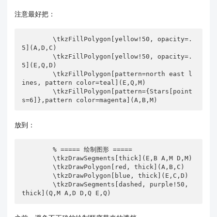
注意最好把：
        \tkzFillPolygon[yellow!50, opacity=.
5](A,D,C)

        \tkzFillPolygon[yellow!50, opacity=.
5](E,Q,D)

        \tkzFillPolygon[pattern=north east l
ines, pattern color=teal](E,Q,M)

        \tkzFillPolygon[pattern={Stars[point
s=6]},pattern color=magenta](A,B,M)
放到：
        % ===== 绘制图形 =====

        \tkzDrawSegments[thick](E,B A,M D,M) 

        \tkzDrawPolygon[red, thick](A,B,C)

        \tkzDrawPolygon[blue, thick](E,C,D)

        \tkzDrawSegments[dashed, purple!50, 
thick](Q,M A,D D,Q E,Q) 