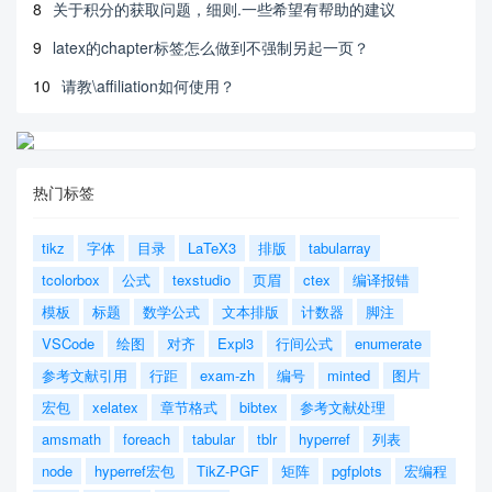
8
关于积分的获取问题，细则.一些希望有帮助的建议
9
latex的chapter标签怎么做到不强制另起一页？
10
请教\affiliation如何使用？
热门标签
tikz
字体
目录
LaTeX3
排版
tabularray
tcolorbox
公式
texstudio
页眉
ctex
编译报错
模板
标题
数学公式
文本排版
计数器
脚注
VSCode
绘图
对齐
Expl3
行间公式
enumerate
参考文献引用
行距
exam-zh
编号
minted
图片
宏包
xelatex
章节格式
bibtex
参考文献处理
amsmath
foreach
tabular
tblr
hyperref
列表
node
hyperref宏包
TikZ-PGF
矩阵
pgfplots
宏编程