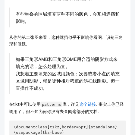
        \tkzDefPoints{0/0/O, 0/4/A, 2/0/B, 0/2/E}

有些重叠的区域填充两种不同的颜色，会互相遮挡和
        \tkzDefTriangle[two angles=90 and 45](A,
影响。
B)

        \tkzGetPoint{C}

从你的第二张图来看，这种遮挡似乎不影响你看图、识别三角
        \tkzDefPointBy[projection=onto O--B](C)

形和做题.
        \tkzGetPoint{c}

        \tkzDefPointBy[projection=onto C--c](E)

如果三角形AMB和三角形QME用合适的阴影方式来
        \tkzGetPoint{e}

填充的话，怎么处理为宜。
我想着主要填充的区域用颜色；次要或者小点的填充
        \tkzInterLL(C,c)(E,e)

        \tkzGetPoint{D}

区域用阴影，就是哪种相对稀疏的斜杠线阴影。但一
直操作不成功。
        \tkzDefMidPoint(E,B)

        \tkzGetPoint{M}

在tikz中可以使用
库，详见
这个链接
. 事实上你已经
patterns
        \tkzInterLL(D,M)(O,B)

调用了，但不知为何你没有去查阅这部分的文档.
        \tkzGetPoint{Q}

        \tkzCalcLength(A,M)

\documentclass[tikz,border=5pt]{standalone}

        \tkzGetLength{dAM}

\usepackage{tkz-base}
