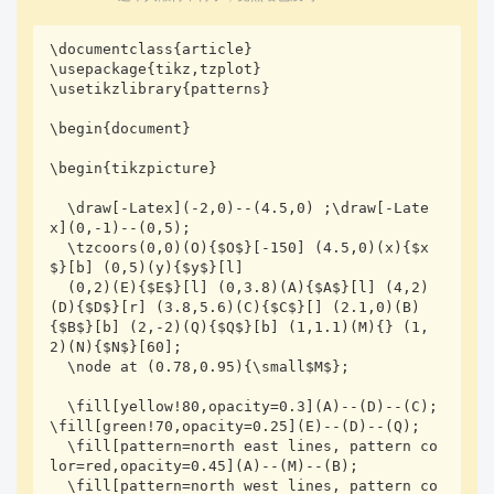
        \tkzGetPoint{C}

\documentclass{article}

        \tkzDefPointBy[projection=onto O--B](C)

\usepackage{tikz,tzplot}

        \tkzGetPoint{c}

\usetikzlibrary{patterns}

        \tkzDefPointBy[projection=onto C--c](E)

\begin{document}

        \tkzGetPoint{e}

\begin{tikzpicture}

        \tkzInterLL(C,c)(E,e)

  \draw[-Latex](-2,0)--(4.5,0) ;\draw[-Late
        \tkzGetPoint{D}

x](0,-1)--(0,5);

  \tzcoors(0,0)(O){$O$}[-150] (4.5,0)(x){$x
        \tkzDefMidPoint(E,B)

$}[b] (0,5)(y){$y$}[l]

        \tkzGetPoint{M}

  (0,2)(E){$E$}[l] (0,3.8)(A){$A$}[l] (4,2)
(D){$D$}[r] (3.8,5.6)(C){$C$}[] (2.1,0)(B)
        \tkzInterLL(D,M)(O,B)

{$B$}[b] (2,-2)(Q){$Q$}[b] (1,1.1)(M){} (1,
        \tkzGetPoint{Q}

2)(N){$N$}[60];

  \node at (0.78,0.95){\small$M$};

        % ===== 绘制图形 =====

        \tkzDrawSegments[thick](E,B A,M D,M) 

  \fill[yellow!80,opacity=0.3](A)--(D)--(C); 
        \tkzDrawPolygon[red, thick](A,B,C)

\fill[green!70,opacity=0.25](E)--(D)--(Q);

        \tkzDrawPolygon[blue, thick](E,C,D)

  \fill[pattern=north east lines, pattern co
lor=red,opacity=0.45](A)--(M)--(B);

        \tkzDrawSegments[dashed, purple!50, thic
  \fill[pattern=north west lines, pattern co