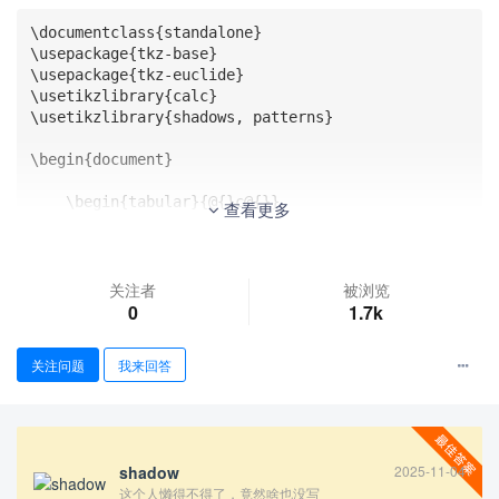
\documentclass{standalone}

\usepackage{tkz-base}

\usepackage{tkz-euclide}

\usetikzlibrary{calc}

\usetikzlibrary{shadows, patterns}

\begin{document}

    \begin{tabular}{@{}c@{}}

查看更多
    %%%%%%% 第一张图 %%%%%%%

    \begin{tikzpicture}[scale=0.8, font=\small]

关注者
被浏览
        % ===== 1. 绘制平面直角坐标系 =====

0
1.7k
        \tkzInit[xmin=-2.5, xmax=4.5, ymin=-1, ym
ax=6.3]

关注问题
我来回答
        \tkzDrawXY[thick, noticks, >=latex]

        % ===== 定义点 =====

        \tkzDefPoints{0/0/O, 0/4/A, 2/0/B, 0/2/E}

shadow
2025-11-04
        \tkzDefTriangle[two angles=90 and 45](A,
这个人懒得不得了，竟然啥也没写
B)
