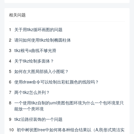
相关问题
1
关于用tikz循环画图的问题
2
请问如何使用tikz绘制椭圆柱体
3
tikz根号x曲线不够光滑
4
关于tikz绘制多面体？
5
如何在大图局部插入小图呢？
6
使用draw命令可以绘制出彩虹颜色的线段吗？
7
两个tikz怎么并列？
8
一个使用tikz自制的uml类图包图环境为什么一个包环境里只
能放一个类环境
9
tikz沿路径装饰的一个问题
10
初中树状图tree中如何将各种组合结果以（A,B)形式简洁实