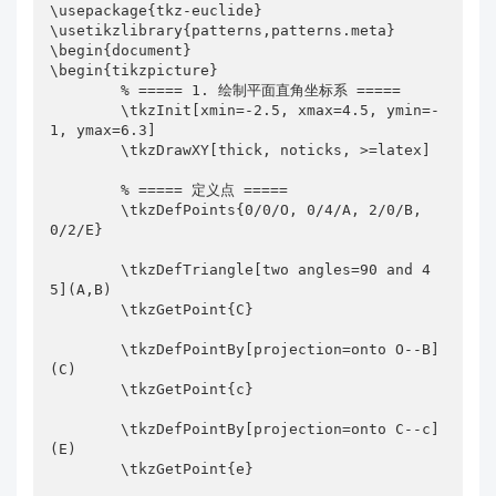
\usepackage{tkz-euclide}

        \tkzDefPointWith[linear normed,K=-\dAM]
\usetikzlibrary{patterns,patterns.meta}

(M,A)

\begin{document}

        \tkzGetPoint{Q}

\begin{tikzpicture}

        % ===== 1. 绘制平面直角坐标系 =====

        \tkzInterLL(E,D)(A,B)

        \tkzInit[xmin=-2.5, xmax=4.5, ymin=-
1, ymax=6.3]

        \tkzGetPoint{N}

        \tkzDrawXY[thick, noticks, >=latex]

        % ===== 绘制图形 =====

        % ===== 定义点 =====

        \tkzDrawSegments[thick](E,B A,M D,M) 

        \tkzDefPoints{0/0/O, 0/4/A, 2/0/B, 
        \tkzDrawPolygon[red, thick](A,B,C)

0/2/E}

        \tkzDrawPolygon[blue, thick](E,C,D)

        \tkzDefTriangle[two angles=90 and 4
        \tkzDrawSegments[dashed, purple!50, thic
5](A,B)

k](Q,M A,D D,Q E,Q) 

        \tkzGetPoint{C}

        % ===== 标示点 =====

        \tkzDefPointBy[projection=onto O--B]
        \tkzLabelPoints[above right](C,N)

(C)

        \tkzLabelPoints[left](A,E)

        \tkzGetPoint{c}

        \tkzLabelPoints[right](D)

        \tkzLabelPoints[below](B,Q)

        \tkzDefPointBy[projection=onto C--c]
        \tkzLabelPoints[below left](O,M)

(E)

        \tkzGetPoint{e}

        \tkzFillPolygon[yellow!50, opacity=.5](A,