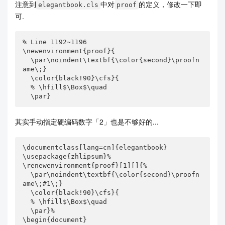
注意到
中对
的定义，修改一下即
elegantbook.cls
proof
可.
% Line 1192~1196

\newenvironment{proof}{

  \par\noindent\textbf{\color{second}\proofn
ame\;}

  \color{black!90}\cfs}{

  % \hfill$\Box$\quad

  \par}
其实手动指定硬编码数字「2」也是不够好的...
\documentclass[lang=cn]{elegantbook}

\usepackage{zhlipsum}%

\renewenvironment{proof}[1][]{%

  \par\noindent\textbf{\color{second}\proofn
ame\;#1\;}

  \color{black!90}\cfs}{

  % \hfill$\Box$\quad

  \par}%

\begin{document}
