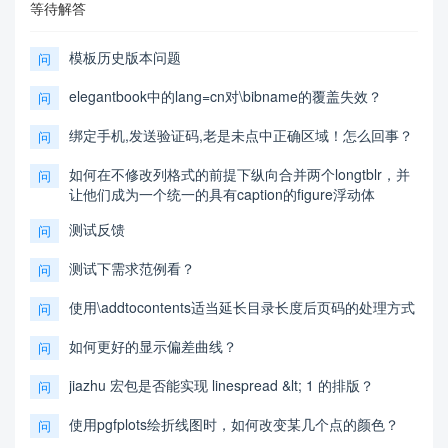
等待解答
模板历史版本问题
问
elegantbook中的lang=cn对\bibname的覆盖失效？
问
绑定手机,发送验证码,老是未点中正确区域！怎么回事？
问
如何在不修改列格式的前提下纵向合并两个longtblr，并
问
让他们成为一个统一的具有caption的figure浮动体
测试反馈
问
测试下需求范例看？
问
使用\addtocontents适当延长目录长度后页码的处理方式
问
如何更好的显示偏差曲线？
问
jiazhu 宏包是否能实现 linespread &lt; 1 的排版？
问
使用pgfplots绘折线图时，如何改变某几个点的颜色？
问