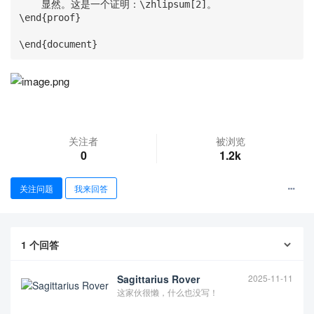
    显然。这是一个证明：\zhlipsum[2]。

\end{proof}

\end{document}
查看更多
关注者
被浏览
0
1.2k
关注问题
我来回答
1
个回答
Sagittarius Rover
2025-11-11
这家伙很懒，什么也没写！