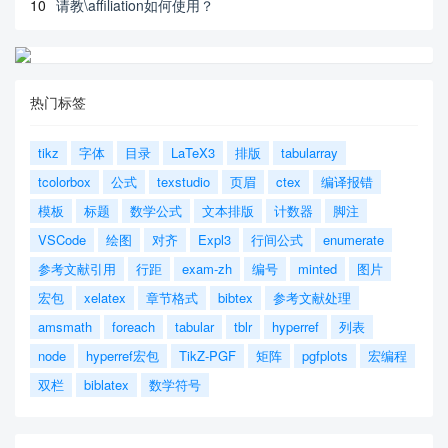
10
请教\affiliation如何使用？
热门标签
tikz
字体
目录
LaTeX3
排版
tabularray
tcolorbox
公式
texstudio
页眉
ctex
编译报错
模板
标题
数学公式
文本排版
计数器
脚注
VSCode
绘图
对齐
Expl3
行间公式
enumerate
参考文献引用
行距
exam-zh
编号
minted
图片
宏包
xelatex
章节格式
bibtex
参考文献处理
amsmath
foreach
tabular
tblr
hyperref
列表
node
hyperref宏包
TikZ-PGF
矩阵
pgfplots
宏编程
双栏
biblatex
数学符号