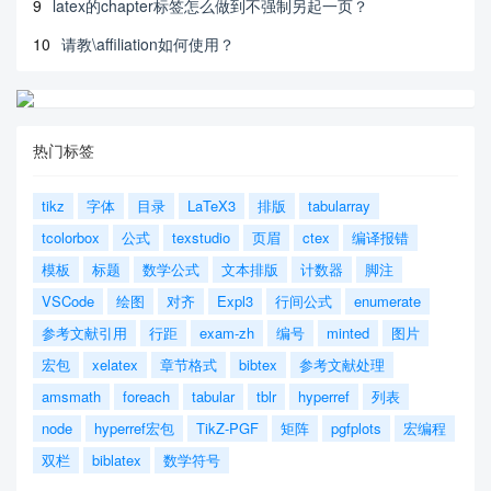
9
latex的chapter标签怎么做到不强制另起一页？
10
请教\affiliation如何使用？
热门标签
tikz
字体
目录
LaTeX3
排版
tabularray
tcolorbox
公式
texstudio
页眉
ctex
编译报错
模板
标题
数学公式
文本排版
计数器
脚注
VSCode
绘图
对齐
Expl3
行间公式
enumerate
参考文献引用
行距
exam-zh
编号
minted
图片
宏包
xelatex
章节格式
bibtex
参考文献处理
amsmath
foreach
tabular
tblr
hyperref
列表
node
hyperref宏包
TikZ-PGF
矩阵
pgfplots
宏编程
双栏
biblatex
数学符号