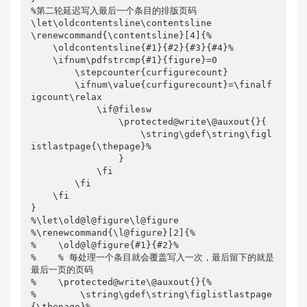
%第二轮延迟写入最后一个条目的排版页码

\let\oldcontentsline\contentsline

\renewcommand{\contentsline}[4]{%

    \oldcontentsline{#1}{#2}{#3}{#4}%

    \ifnum\pdfstrcmp{#1}{figure}=0

        \stepcounter{curfigurecount}

        \ifnum\value{curfigurecount}=\finalf
igcount\relax

            \if@filesw

                \protected@write\@auxout{}{

                    \string\gdef\string\figl
istlastpage{\thepage}%

                }

            \fi

        \fi

    \fi

}

%\let\old@l@figure\l@figure

%\renewcommand{\l@figure}[2]{%

%    \old@l@figure{#1}{#2}%

%    % 每处理一个条目就会覆盖写入一次，最后留下的就是
最后一页的页码

%    \protected@write\@auxout{}{%

%        \string\gdef\string\figlistlastpage
{\thepage}%
