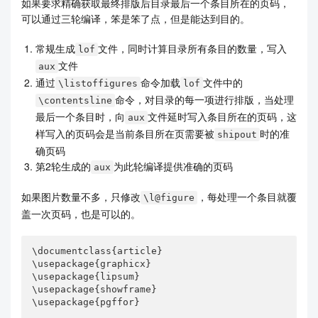
如果要求精确获取最终排版后目录最后一个条目所在的页码，
可以通过三轮编译，笨是笨了点，但是能达到目的。
常规生成
文件，同时计算目录所有条目的数量，写入
lof
文件
aux
通过
命令加载
文件中的
\listoffigures
lof
命令，对目录的每一项进行排版，当处理
\contentsline
最后一个条目时，向
文件延时写入条目所在的页码，这
aux
样写入的页码会是当前条目所在页需要被
时的准
shipout
确页码
第2轮生成的
为此轮编译提供准确的页码
aux
如果图片数量不多，只修改
，每处理一个条目就覆
\l@figure
盖一次页码，也是可以的。
\documentclass{article}

\usepackage{graphicx}

\usepackage{lipsum}

\usepackage{showframe}

\usepackage{pgffor}
