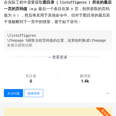
在实际工程中需要获取
图目录（
）所在的最后
listoffigures
一页的页码值
（e.g. 最后一个条目在第
页，则所获取的页码
n
值为
），然后将其用于其他命令中。但对于图目录的最后若
n
干项被断到下一页中的情形，基于如下语句：
\listoffigures

\thepage %获取当前页码值的位置，这里临时换成\thepage
来展示获取结果
查看更多
会出现“
最后一个条目在第
页，但所获取的页码值却为
n
n-
”，例如文末MWE的运行结果为：
1
关注者
被浏览
0
1.4k
问了下AI，得到的回答大致意思是：计数器的取值命令（
\the
,
, etc）比
<counter>
\value{<counter>}
\listoffigure
关注问题
我来回答
,
的
行为先一步展开。于是，
s
\listoftables
ship out
图/表目录的盒子在计数器机制下仍属于第
页。
n-1