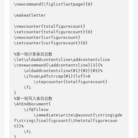
\newcommand{\figlistlastpage}{0}

\makeatletter

\newcounter{totalfigurecount}

\setcounter{totalfigurecount}{0}

\newcounter{curfigurecount}

\setcounter{curfigurecount}{0}

%第一轮计算条目总数

\let\oldaddcontentsline\addcontentsline

\renewcommand{\addcontentsline}[3]{%

    \oldaddcontentsline{#1}{#2}{#3}%

    \ifnum\pdfstrcmp{#1}{lof}=0

        \stepcounter{totalfigurecount}

    \fi

}

%第一轮写入条目总数

\AtEndDocument{

    \if@filesw

        \immediate\write\@auxout{\string\gde
f\string\finalfigcount{\thetotalfigurecoun
t}}%

    \fi

}
