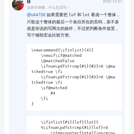
M
2025-12-27
这家伙很懒，什么也没写！
@u64726
如果需要把
和
看成一个整体，
lof
lot
只取这个整体的最后一个条目所在的页码，差不多
就是你说的写两次的操作，不过把判断条件放宽，
写个辅助宏会比较方便。
\newcommand{\ifinlist}[4]{

    \newif\if@matched

    \@matchedfalse

    \ifnum\pdfstrcmp{#1}{#2}=0 \@ma
tchedtrue \fi

    \ifnum\pdfstrcmp{#1}{#3}=0 \@ma
tchedtrue \fi

    \if@matched

        #4

    \fi

}
    \ifinlist{#1}{lof}{lot}{

    %\ifnum\pdfstrcmp{#1}{lof}=0

        \stepcounter{totalfigurecou