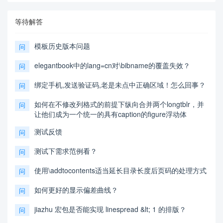
等待解答
模板历史版本问题
问
elegantbook中的lang=cn对\bibname的覆盖失效？
问
绑定手机,发送验证码,老是未点中正确区域！怎么回事？
问
如何在不修改列格式的前提下纵向合并两个longtblr，并
问
让他们成为一个统一的具有caption的figure浮动体
测试反馈
问
测试下需求范例看？
问
使用\addtocontents适当延长目录长度后页码的处理方式
问
如何更好的显示偏差曲线？
问
jiazhu 宏包是否能实现 linespread &lt; 1 的排版？
问