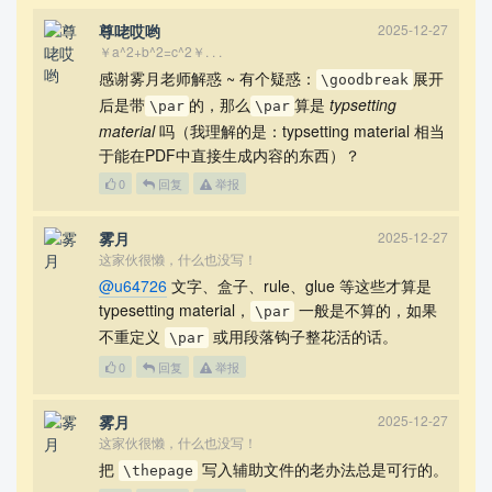
希望尽可能不用到额外宏包。当然，对于不得不用宏包的
尊咾哎哟
2025-12-27
情形，也欢迎发表。
￥a^2+b^2=c^2￥. . .
感谢雾月老师解惑 ~ 有个疑惑：
展开
\goodbreak
MWE
后是带
的，那么
算是
typsetting
\par
\par
material
吗（我理解的是：typsetting material 相当
于能在PDF中直接生成内容的东西）？
\documentclass{article}

0
回复
举报
\usepackage{graphicx}

\usepackage{lipsum}

\usepackage{showframe}

雾月
2025-12-27
这家伙很懒，什么也没写！
\begin{document}

@u64726
文字、盒子、rule、glue 等这些才算是
typesetting material，
一般是不算的，如果
\par
% ----- 这部分是为了模拟 图目录之前还有其他内容填充 的
不重定义
或用段落钩子整花活的话。
情形 ----- %

\par
\lipsum[1-4]

0
回复
举报
This is Text. This is Text. This is Text. This is 
雾月
2025-12-27
Text. This is Text. This is Text. This is Text. T
这家伙很懒，什么也没写！
his is Text. This is Text. This is Text. This is 
Text. This is Text. This is Text. This is Text. T
把
写入辅助文件的老办法总是可行的。
\thepage
his is Text. This is Text. This is Text. This is 