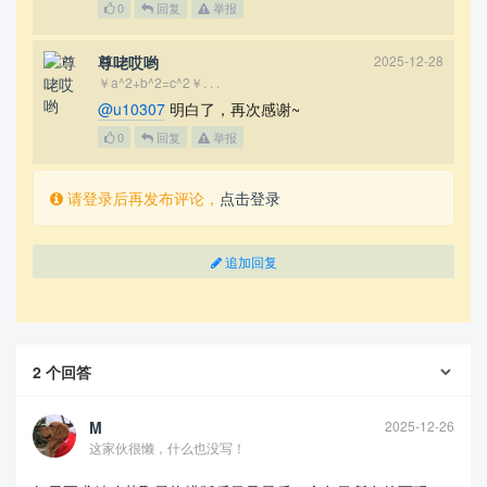
0
回复
举报
Text. This is Text. This is Text. This is Text. T
his is Text. This is Text. This is Text.

% ===============================================
尊咾哎哟
2025-12-28
==== %

￥a^2+b^2=c^2￥. . .
@u10307
明白了，再次感谢~
\listoffigures

\thepage

0
回复
举报
\begin{figure}[ht]

请登录后再发布评论，
点击登录
\centering

\includegraphics[width=.48\linewidth]{example-ima
ge-a}

\caption{This is text}

追加回复
\end{figure}

\begin{figure}[ht]

\centering

\includegraphics[width=.48\linewidth]{example-ima
2
个回答
ge-a}

\caption{This is text}

M
2025-12-26
\end{figure}

这家伙很懒，什么也没写！
\end{document}