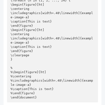
\foreach \n in {1, 2, ..., 24} { 

\begin{figure}[ht]

\centering

\includegraphics[width=.48\linewidth]{exampl
e-image-a}

\caption{This is text}

\end{figure}

\begin{figure}[ht]

\centering

\includegraphics[width=.48\linewidth]{exampl
e-image-a}

\caption{This is text}

\end{figure}

\clearpage

}

%

%\begin{figure}[ht]

%\centering

%\includegraphics[width=.48\linewidth]{examp
le-image-a}

%\caption{This is text}

%\end{figure}

\end{document}