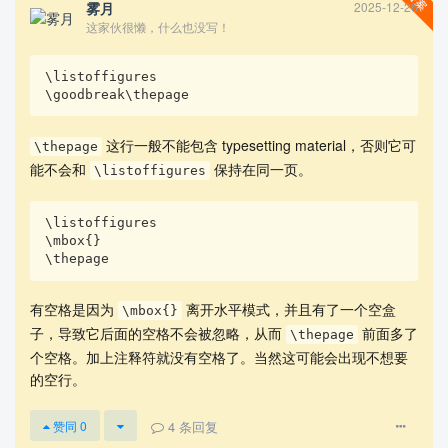
目前只想到了一种解决方案：
在对计数器取值之前添加空盒
雾月
2025-12-26
子
，使取值行为的时机被挪到了空盒子之后，从而被挪到了第
这家伙很懒，什么也没写！
页当中。这也相当于：
盒子的
n
\listoffigures
ship out
行为被提前结束了。例如：
\listoffigures

\goodbreak\thepage
\listoffigures

这行一般不能包含 typesetting material，否则它可
\thepage
\mbox{}

能不会和
保持在同一页。
\thepage
\listoffigures
但不足在于：无论添加哪种类型的盒子，都会产生一定额外空
\listoffigures

白。例如上述修改的结果为：
\mbox{}

\thepage
有空格是因为
离开水平模式，并且有了一个空盒
\mbox{}
这可能会导致：
原本不会换页的条目因为这一空白触发了断页
子，导致它后面的空格不会被忽略，从而
前面多了
\thepage
的罚函数机制而被断到了下一页
。
个空格。加上注释符就没有空格了。当然这可能会出现不想要
的空行。
因此问题为：如何在
不产生额外内容
的前提下让
\listoffigur
盒子的
行为被提前结束呢？
es
ship out
4
条回复
赞同
0