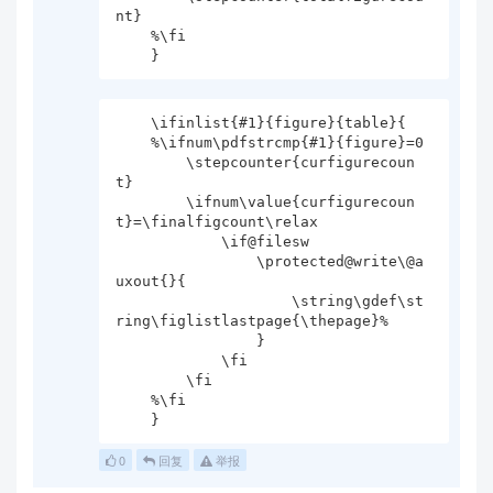
nt}

    %\fi

    }
    \ifinlist{#1}{figure}{table}{

    %\ifnum\pdfstrcmp{#1}{figure}=0

        \stepcounter{curfigurecoun
t}

        \ifnum\value{curfigurecoun
t}=\finalfigcount\relax

            \if@filesw

                \protected@write\@a
uxout{}{

                    \string\gdef\st
ring\figlistlastpage{\thepage}%

                }

            \fi

        \fi

    %\fi

    }
0
回复
举报