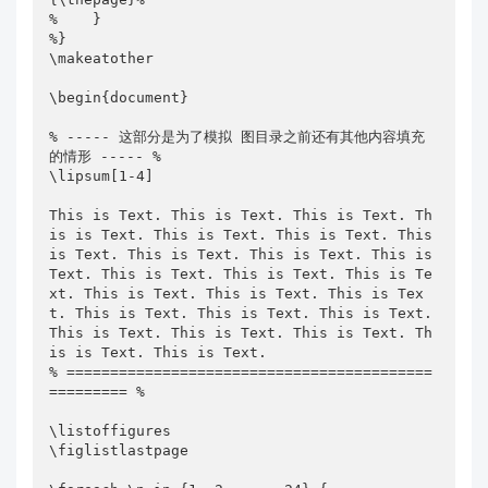
%    }

%}

\makeatother

\begin{document}

% ----- 这部分是为了模拟 图目录之前还有其他内容填充 
的情形 ----- %

\lipsum[1-4]

This is Text. This is Text. This is Text. Th
is is Text. This is Text. This is Text. This 
is Text. This is Text. This is Text. This is 
Text. This is Text. This is Text. This is Te
xt. This is Text. This is Text. This is Tex
t. This is Text. This is Text. This is Text. 
This is Text. This is Text. This is Text. Th
is is Text. This is Text.

% ==========================================
========= %

\listoffigures

\figlistlastpage
