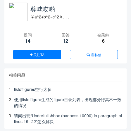
尊咾哎哟
￥a^2+b^2=c^2￥. . .
提问
回答
被采纳
14
12
6
关注TA
发私信
相关问题
1
listoffigures空行太多
2
使用listoffigure生成的figure目录列表，出现部分行高不一致
的情况
3
请问出现“Underfull \hbox (badness 10000) in paragraph at
lines 19--22”怎么解决