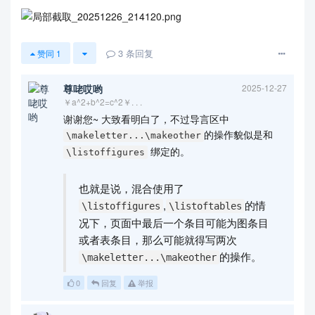
3
条回复
赞同
1
尊咾哎哟
2025-12-27
￥a^2+b^2=c^2￥. . .
谢谢您~ 大致看明白了，不过导言区中
的操作貌似是和
\makeletter...\makeother
绑定的。
\listoffigures
也就是说，混合使用了
,
的情
\listoffigures
\listoftables
况下，页面中最后一个条目可能为图条目
或者表条目，那么可能就得写两次
的操作。
\makeletter...\makeother
0
回复
举报