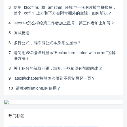
3
使用 `l3coffins` 将 `amsthm` 环境与一张图片横向拼接后，
整个 `coffin` 上方和下方会附带额外的空隙，如何解决？
4
latex 中怎么样给第二作者加上星号，第三作者加上加号？
5
测试反馈
6
多行公式，能不能公式本身靠左显示？
7
请问用VSC编译时显示“Recipe terminated with error.”的解
决方法？
8
关于积分的获取问题，细则.一些希望有帮助的建议
9
latex的chapter标签怎么做到不强制另起一页？
10
请教\affiliation如何使用？
热门标签