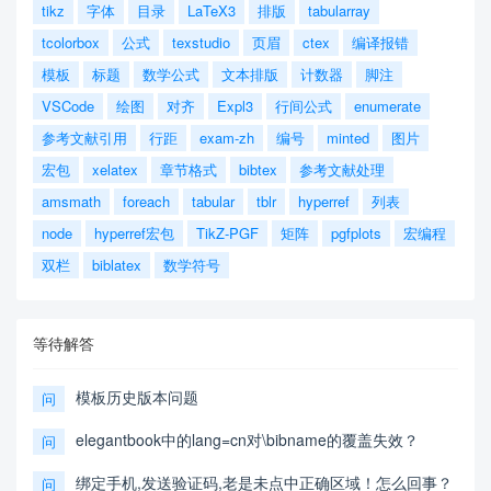
tikz
字体
目录
LaTeX3
排版
tabularray
tcolorbox
公式
texstudio
页眉
ctex
编译报错
模板
标题
数学公式
文本排版
计数器
脚注
VSCode
绘图
对齐
Expl3
行间公式
enumerate
参考文献引用
行距
exam-zh
编号
minted
图片
宏包
xelatex
章节格式
bibtex
参考文献处理
amsmath
foreach
tabular
tblr
hyperref
列表
node
hyperref宏包
TikZ-PGF
矩阵
pgfplots
宏编程
双栏
biblatex
数学符号
等待解答
模板历史版本问题
问
elegantbook中的lang=cn对\bibname的覆盖失效？
问
绑定手机,发送验证码,老是未点中正确区域！怎么回事？
问