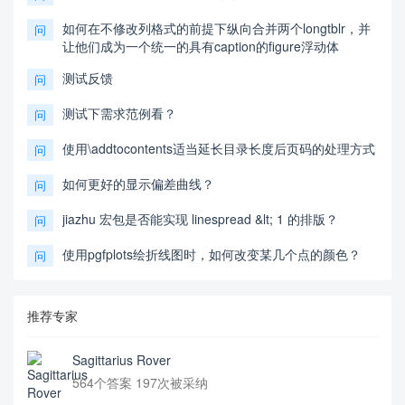
如何在不修改列格式的前提下纵向合并两个longtblr，并
问
让他们成为一个统一的具有caption的figure浮动体
测试反馈
问
测试下需求范例看？
问
使用\addtocontents适当延长目录长度后页码的处理方式
问
如何更好的显示偏差曲线？
问
jiazhu 宏包是否能实现 linespread &lt; 1 的排版？
问
使用pgfplots绘折线图时，如何改变某几个点的颜色？
问
推荐专家
Sagittarius Rover
564个答案 197次被采纳