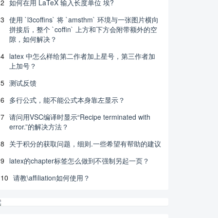
2
如何在用 LaTeX 输入长度单位 埃?
3
使用 `l3coffins` 将 `amsthm` 环境与一张图片横向
拼接后，整个 `coffin` 上方和下方会附带额外的空
隙，如何解决？
4
latex 中怎么样给第二作者加上星号，第三作者加
上加号？
5
测试反馈
6
多行公式，能不能公式本身靠左显示？
7
请问用VSC编译时显示“Recipe terminated with
error.”的解决方法？
8
关于积分的获取问题，细则.一些希望有帮助的建议
9
latex的chapter标签怎么做到不强制另起一页？
10
请教\affiliation如何使用？