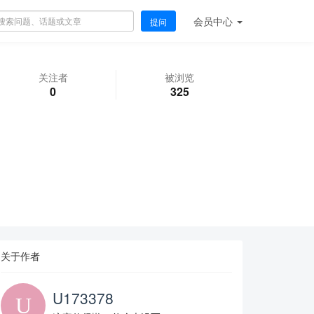
会员
中心
提问
关注者
被浏览
0
325
关于作者
U173378