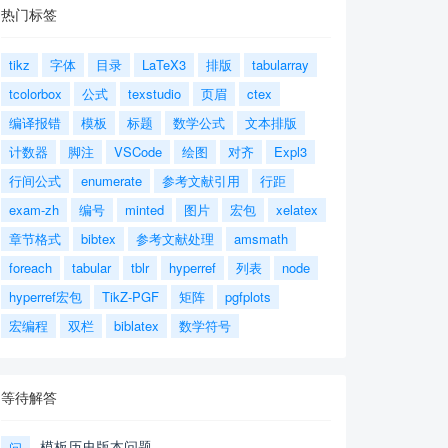
热门标签
tikz
字体
目录
LaTeX3
排版
tabularray
tcolorbox
公式
texstudio
页眉
ctex
编译报错
模板
标题
数学公式
文本排版
计数器
脚注
VSCode
绘图
对齐
Expl3
行间公式
enumerate
参考文献引用
行距
exam-zh
编号
minted
图片
宏包
xelatex
章节格式
bibtex
参考文献处理
amsmath
foreach
tabular
tblr
hyperref
列表
node
hyperref宏包
TikZ-PGF
矩阵
pgfplots
宏编程
双栏
biblatex
数学符号
等待解答
模板历史版本问题
问