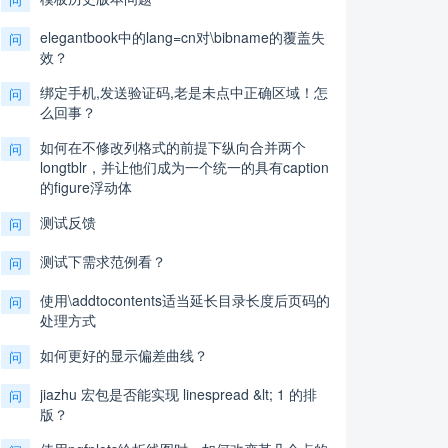
elegantbook中的lang=cn对\bibname的覆盖失
问
效？
绑定手机,发送验证码,老是未点中正确区域！怎
问
么回事？
如何在不修改列格式的前提下纵向合并两个
问
longtblr，并让他们成为一个统一的具有caption
的figure浮动体
测试反馈
问
测试下需求范例看？
问
使用\addtocontents适当延长目录长度后页码的
问
处理方式
如何更好的显示偏差曲线？
问
jiazhu 宏包是否能实现 linespread &lt; 1 的排
问
版？