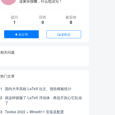
这家伙很懒，什么也没写！
提问
回答
被采纳
1
0
0
关注TA
发私信
相关问题
热门文章
1
国内大学高校 LaTeX 论文、报告模板统计
2
就这样驯服了 LaTeX 浮动体 - 再也不担心它乱动
了
3
Texlive 2022 + Winedt11 安装及配置