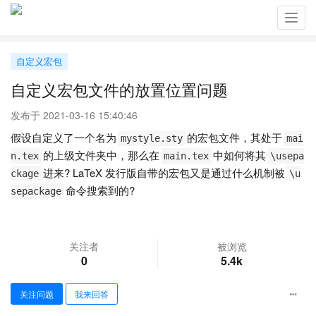
Toggl
navig
自定义宏包
自定义宏包文件的放置位置问题
发布于 2021-03-16 15:40:46
假设自定义了一个名为
的宏包文件，其处于
mystyle.sty
mai
的上级文件夹中，那么在
中如何将其
n.tex
main.tex
\usepa
进来? LaTeX 发行版自带的宏包又是通过什么机制被
ckage
\u
命令搜索到的?
sepackage
关注者
被浏览
0
5.4k
关注问题
我来回答