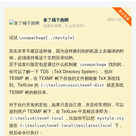
拿了橘子跑啊
2021-03-16
这家伙很懒，什么也没写！
试试
\usepackage{../mystyle}
其实非常不建议这样做，因为这样换到别的机器上去编译的时
查看更多
候，必须保持着这个文档目录结构。
至于说发行版宏包是通过什么机制被
找到的，
\usepackage
你可以了解一下 TDS （TeX Directory System），也叫
TEXMF 树，在 TEXMF 树下存放的文件都能被 TeX 系统找
到。TeXLive 的
就是系统
C:\texlive\xxxx\texmf-dist
TEXMF 树的根目录。
对于自行开发的宏包，如果只是自己用，并且经常用到，可以
放到用户 TEXMF 树下，在 TeXLive 中其根目录即为：
，比如你可以把
C:\texlive\texmf-local
mystyle.sty
放在
下，
C:\texlive\texmf-local\tex\latex\local
然后命令行执行：