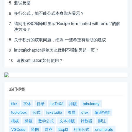
5
测试反馈
6
多行公式，能不能公式本身靠左显示？
7
请问用VSC编译时显示“Recipe terminated with error.”的解
决方法？
8
关于积分的获取问题，细则.一些希望有帮助的建议
9
latex的chapter标签怎么做到不强制另起一页？
10
请教\affiliation如何使用？
热门标签
tikz
字体
目录
LaTeX3
排版
tabularray
tcolorbox
公式
texstudio
页眉
ctex
编译报错
模板
标题
数学公式
文本排版
计数器
脚注
VSCode
绘图
对齐
Expl3
行间公式
enumerate