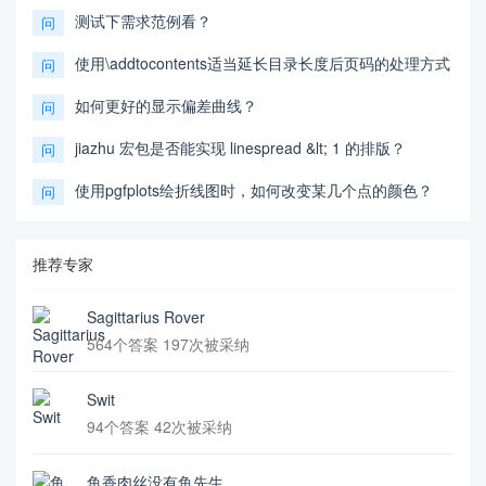
测试下需求范例看？
问
使用\addtocontents适当延长目录长度后页码的处理方式
问
如何更好的显示偏差曲线？
问
jiazhu 宏包是否能实现 linespread &lt; 1 的排版？
问
使用pgfplots绘折线图时，如何改变某几个点的颜色？
问
推荐专家
Sagittarius Rover
564个答案 197次被采纳
Swit
94个答案 42次被采纳
鱼香肉丝没有鱼先生