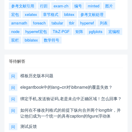
参考文献引用
行距
exam-zh
编号
minted
图片
宏包
xelatex
章节格式
bibtex
参考文献处理
amsmath
foreach
tabular
tblr
hyperref
列表
node
hyperref宏包
TikZ-PGF
矩阵
pgfplots
宏编程
双栏
biblatex
数学符号
等待解答
模板历史版本问题
问
elegantbook中的lang=cn对\bibname的覆盖失效？
问
绑定手机,发送验证码,老是未点中正确区域！怎么回事？
问
如何在不修改列格式的前提下纵向合并两个longtblr，并
问
让他们成为一个统一的具有caption的figure浮动体
测试反馈
问