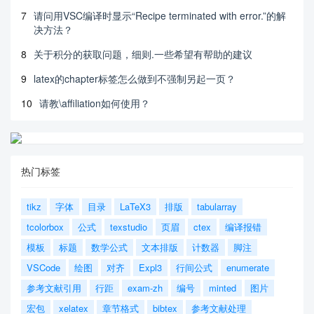
7
请问用VSC编译时显示“Recipe terminated with error.”的解
决方法？
8
关于积分的获取问题，细则.一些希望有帮助的建议
9
latex的chapter标签怎么做到不强制另起一页？
10
请教\affiliation如何使用？
热门标签
tikz
字体
目录
LaTeX3
排版
tabularray
tcolorbox
公式
texstudio
页眉
ctex
编译报错
模板
标题
数学公式
文本排版
计数器
脚注
VSCode
绘图
对齐
Expl3
行间公式
enumerate
参考文献引用
行距
exam-zh
编号
minted
图片
宏包
xelatex
章节格式
bibtex
参考文献处理