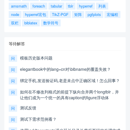
amsmath
foreach
tabular
tblr
hyperref
列表
node
hyperref宏包
TikZ-PGF
矩阵
pgfplots
宏编程
双栏
biblatex
数学符号
等待解答
模板历史版本问题
问
elegantbook中的lang=cn对\bibname的覆盖失效？
问
绑定手机,发送验证码,老是未点中正确区域！怎么回事？
问
如何在不修改列格式的前提下纵向合并两个longtblr，并
问
让他们成为一个统一的具有caption的figure浮动体
测试反馈
问
测试下需求范例看？
问