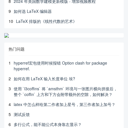
8
2024 年美国数学建模更新模版 - 增加视频教程
9
如何选 LaTeX 编辑器
10
LaTeX 排版的《线性代数的艺术》
热门问题
1
hyperref宏包使用时候报错 Option clash for package
hyperref.
2
如何在用 LaTeX 输入长度单位 埃?
3
使用 `l3coffins` 将 `amsthm` 环境与一张图片横向拼接后，
整个 `coffin` 上方和下方会附带额外的空隙，如何解决？
4
latex 中怎么样给第二作者加上星号，第三作者加上加号？
5
测试反馈
6
多行公式，能不能公式本身靠左显示？