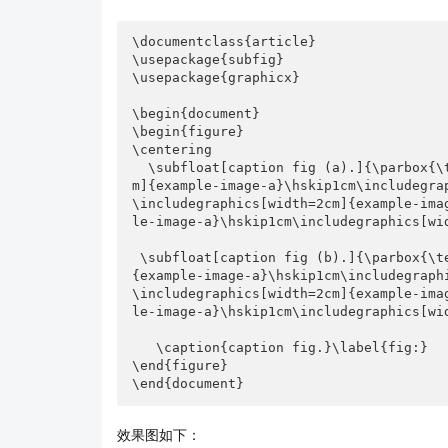
    ~\\~\\

    \caption{PF解集}

    \label{fig:C3PF图形对比}
\documentclass{article}

\usepackage{subfig}

\usepackage{graphicx}

\begin{document}

\begin{figure}

\centering

  \subfloat[caption fig (a).]{\parbox{\textwidth}{\centering\includegraphics[width=2c
m]{example-image-a}\hskip1cm\includegrap
\includegraphics[width=2cm]{example-ima
le-image-a}\hskip1cm\includegraphics[wid
 \subfloat[caption fig (b).]{\parbox{\textwidth}{\centering\includegraphics[width=2cm]
{example-image-a}\hskip1cm\includegraphi
\includegraphics[width=2cm]{example-ima
le-image-a}\hskip1cm\includegraphics[wid
   \caption{caption fig.}\label{fig:}

\end{figure}

\end{document}
效果图如下：