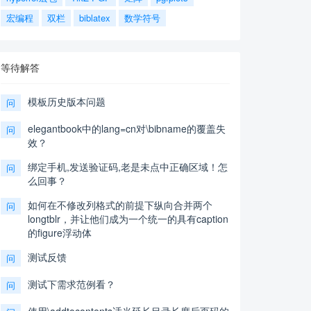
宏编程
双栏
biblatex
数学符号
等待解答
模板历史版本问题
问
elegantbook中的lang=cn对\bibname的覆盖失
问
效？
绑定手机,发送验证码,老是未点中正确区域！怎
问
么回事？
如何在不修改列格式的前提下纵向合并两个
问
longtblr，并让他们成为一个统一的具有caption
的figure浮动体
测试反馈
问
测试下需求范例看？
问