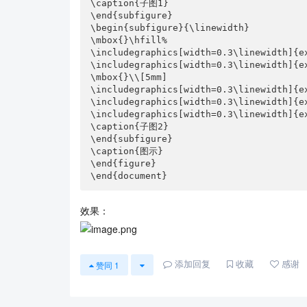
\caption{子图1}

\end{subfigure}

\begin{subfigure}{\linewidth}

\mbox{}\hfill%

\includegraphics[width=0.3\linewidth]{ex
\includegraphics[width=0.3\linewidth]{ex
\mbox{}\\[5mm]

\includegraphics[width=0.3\linewidth]{ex
\includegraphics[width=0.3\linewidth]{ex
\includegraphics[width=0.3\linewidth]{ex
\caption{子图2}

\end{subfigure}

\caption{图示}

\end{figure}

\end{document}
效果：
添加回复
收藏
感谢
赞同
1