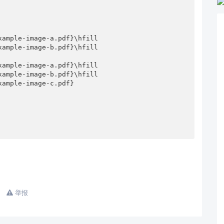
ample-image-a.pdf}\hfill

ample-image-b.pdf}\hfill

ample-image-a.pdf}\hfill

ample-image-b.pdf}\hfill

ample-image-c.pdf}

举报