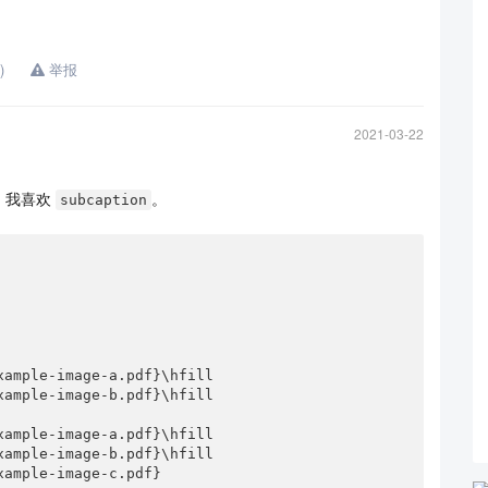
)
举报
2021-03-22
，我喜欢
。
subcaption
ample-image-a.pdf}\hfill

ample-image-b.pdf}\hfill

ample-image-a.pdf}\hfill

ample-image-b.pdf}\hfill

ample-image-c.pdf}
