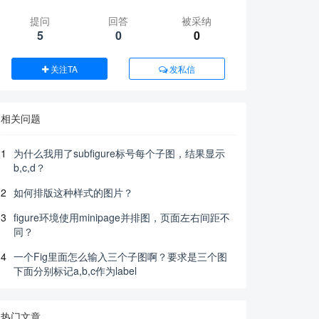
提问
回答
被采纳
5
0
0
关注TA
发私信
相关问题
1
为什么我用了subfigure标号每个子图，结果显示
b,c,d？
2
如何排版这种样式的图片？
3
figure环境使用minipage并排图，页面左右间距不
同？
4
一个Fig里面怎么输入三个子图啊？要求是三个图
下面分别标记a,b,c作为label
热门文章