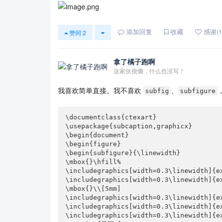
添加回复
收藏
感谢(1
赞同
2
拿了橘子跑啊
这家伙很懒，什么也没写！
我喜欢简单直接。我不喜欢
、
subfig
subfigure
\documentclass{ctexart}

\usepackage{subcaption,graphicx}

\begin{document}

\begin{figure}

\begin{subfigure}{\linewidth}

\mbox{}\hfill%

\includegraphics[width=0.3\linewidth]{ex
\includegraphics[width=0.3\linewidth]{ex
\mbox{}\\[5mm]

\includegraphics[width=0.3\linewidth]{ex
\includegraphics[width=0.3\linewidth]{ex
\includegraphics[width=0.3\linewidth]{ex