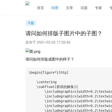
首页
问答
文章
话题
专家
子图
请问如何排版子图片中的子图？
发布于 2021-03-22 17:32:42
请问如何排版成图中的样子？
\begin{figure*}[htp]

    \centering

    \subfloat[获得的解集]{

        \includegraphics[width=0.2\textwidth]{a1.eps}

        \includegraphics[width=0.2\textwidth]{a1.eps}    

        \includegraphics[width=0.2\textwidth]{a1.eps}

        \includegraphics[width=0.2\textwidth]{a1.eps}

        \includegraphics[width=0.2\textwidth]{a1.eps}
