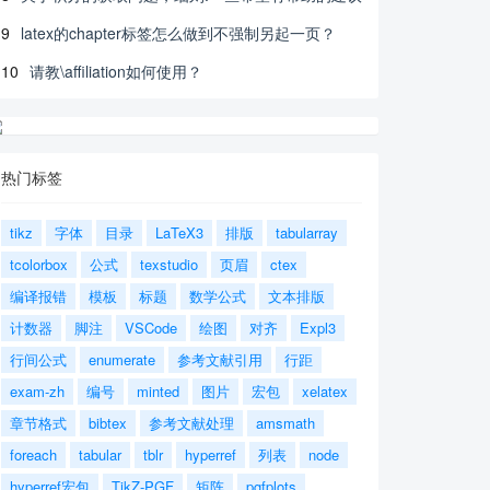
9
latex的chapter标签怎么做到不强制另起一页？
10
请教\affiliation如何使用？
热门标签
tikz
字体
目录
LaTeX3
排版
tabularray
tcolorbox
公式
texstudio
页眉
ctex
编译报错
模板
标题
数学公式
文本排版
计数器
脚注
VSCode
绘图
对齐
Expl3
行间公式
enumerate
参考文献引用
行距
exam-zh
编号
minted
图片
宏包
xelatex
章节格式
bibtex
参考文献处理
amsmath
foreach
tabular
tblr
hyperref
列表
node
hyperref宏包
TikZ-PGF
矩阵
pgfplots