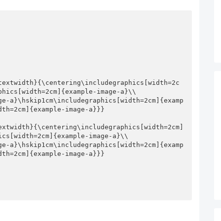
hics[width=2cm]{example-image-a}\\

ge-a}\hskip1cm\includegraphics[width=2cm]{examp
th=2cm]{example-image-a}}}

cs[width=2cm]{example-image-a}\\

ge-a}\hskip1cm\includegraphics[width=2cm]{examp
th=2cm]{example-image-a}}}
