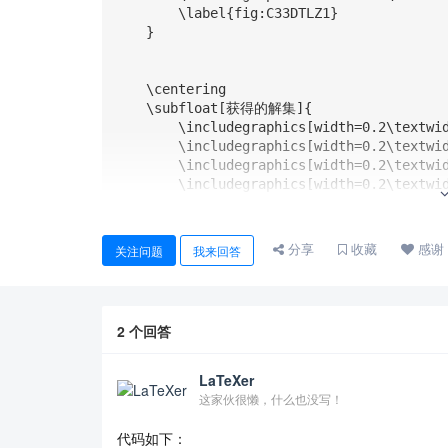
        \label{fig:C33DTLZ1}

    }

    \centering

    \subfloat[获得的解集]{

        \includegraphics[width=0.2\textwidth]{a1.eps}

        \includegraphics[width=0.2\textwidth]{a1.eps}    

        \includegraphics[width=0.2\textwidth]{a1.eps}

        \includegraphics[width=0.2\textwidth]{a1.eps}

        \includegraphics[width=0.2\textwidth]{a1.eps}

        \label{fig:C33DILZ5}

    }

分享
收藏
感谢
关注问题
我来回答
    \centering

    \subfloat[获得的解集]{

        \includegraphics[width=0.2\textwidth]{a1.eps}

2
个回答
        \includegraphics[width=0.2\textwidth]{a1.eps}    

        \includegraphics[width=0.2\textwidth]{a1.eps}

        \includegraphics[width=0.2\textwidth]{a1.eps}

LaTeXer
        \includegraphics[width=0.2\textwidth]{a1.eps}

这家伙很懒，什么也没写！
        \label{fig:C33DTLZ7}

    }        

代码如下：