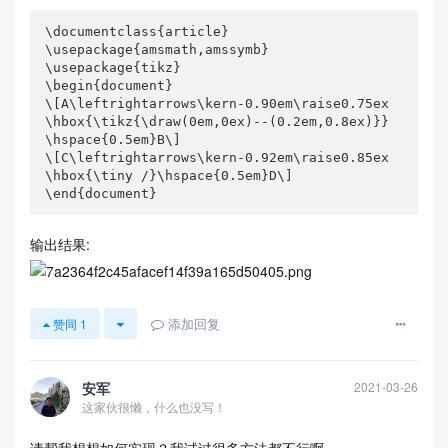
\documentclass{article}

\usepackage{amsmath,amssymb}

\usepackage{tikz}

\begin{document}

\[A\leftrightarrows\kern-0.90em\raise0.75ex
\hbox{\tikz{\draw(0em,0ex)--(0.2em,0.8ex)}}
\hspace{0.5em}B\]

\[C\leftrightarrows\kern-0.92em\raise0.85ex
\hbox{\tiny /}\hspace{0.5em}D\]

\end{document}
输出结果:
添加回复
赞同
1
安军
2021-03-26
这家伙很懒，什么也没写！
请帮我想想如何实现？我试过很多方法都不行啊