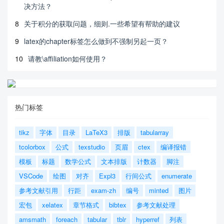
决方法？
8
关于积分的获取问题，细则.一些希望有帮助的建议
9
latex的chapter标签怎么做到不强制另起一页？
10
请教\affiliation如何使用？
热门标签
tikz
字体
目录
LaTeX3
排版
tabularray
tcolorbox
公式
texstudio
页眉
ctex
编译报错
模板
标题
数学公式
文本排版
计数器
脚注
VSCode
绘图
对齐
Expl3
行间公式
enumerate
参考文献引用
行距
exam-zh
编号
minted
图片
宏包
xelatex
章节格式
bibtex
参考文献处理
amsmath
foreach
tabular
tblr
hyperref
列表