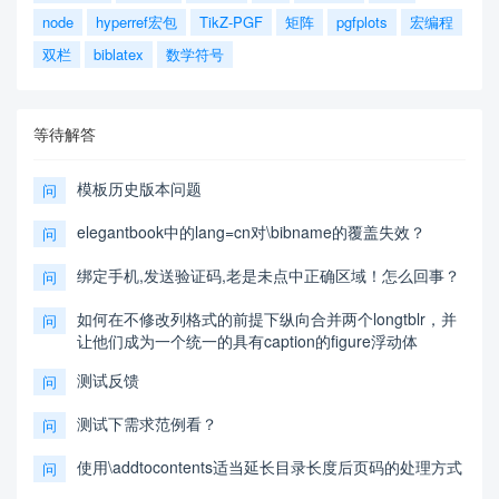
node
hyperref宏包
TikZ-PGF
矩阵
pgfplots
宏编程
双栏
biblatex
数学符号
等待解答
模板历史版本问题
问
elegantbook中的lang=cn对\bibname的覆盖失效？
问
绑定手机,发送验证码,老是未点中正确区域！怎么回事？
问
如何在不修改列格式的前提下纵向合并两个longtblr，并
问
让他们成为一个统一的具有caption的figure浮动体
测试反馈
问
测试下需求范例看？
问
使用\addtocontents适当延长目录长度后页码的处理方式
问