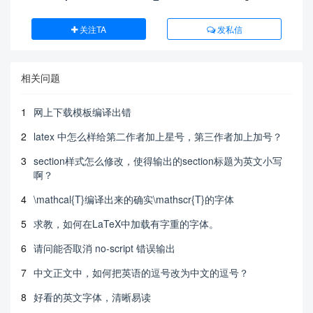
关注TA
发私信
相关问题
1
网上下载模板编译出错
2
latex 中怎么样给第二作者加上星号，第三作者加上加号？
3
section样式怎么修改，使得输出的section标题为英文小写
啊？
4
\mathcal{T}编译出来的确实\mathscr{T}的字体
5
求教，如何在LaTeX中加载有字重的字体。
6
请问能否取消 no-script 错误输出
7
中文正文中，如何把英语的逗号改为中文的逗号？
8
好看的英文字体，清晰易读