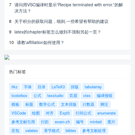
7
请问用VSC编译时显示“Recipe terminated with error.”的解
决方法？
8
关于积分的获取问题，细则.一些希望有帮助的建议
9
latex的chapter标签怎么做到不强制另起一页？
10
请教\affiliation如何使用？
热门标签
tikz
字体
目录
LaTeX3
排版
tabularray
tcolorbox
公式
texstudio
页眉
ctex
编译报错
模板
标题
数学公式
文本排版
计数器
脚注
VSCode
绘图
对齐
Expl3
行间公式
enumerate
参考文献引用
行距
exam-zh
编号
minted
图片
宏包
xelatex
章节格式
bibtex
参考文献处理