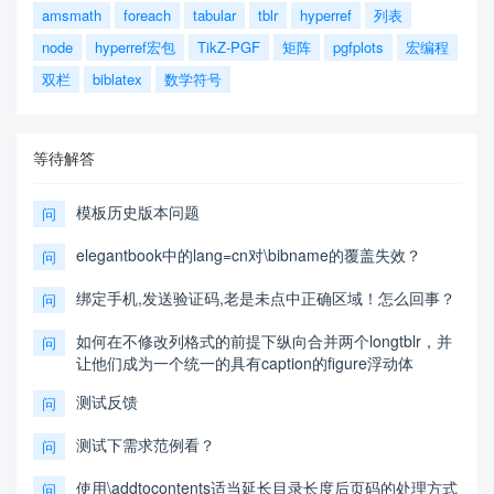
amsmath
foreach
tabular
tblr
hyperref
列表
node
hyperref宏包
TikZ-PGF
矩阵
pgfplots
宏编程
双栏
biblatex
数学符号
等待解答
模板历史版本问题
问
elegantbook中的lang=cn对\bibname的覆盖失效？
问
绑定手机,发送验证码,老是未点中正确区域！怎么回事？
问
如何在不修改列格式的前提下纵向合并两个longtblr，并
问
让他们成为一个统一的具有caption的figure浮动体
测试反馈
问
测试下需求范例看？
问
使用\addtocontents适当延长目录长度后页码的处理方式
问