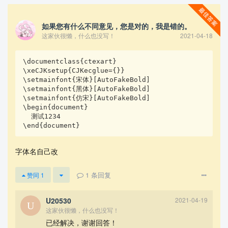
如果您有什么不同意见，您是对的，我是错的。
这家伙很懒，什么也没写！
2021-04-18
\documentclass{ctexart}

\xeCJKsetup{CJKecglue={}}

\setmainfont{宋体}[AutoFakeBold]

\setmainfont{黑体}[AutoFakeBold]

查看更多
\setmainfont{仿宋}[AutoFakeBold]

\begin{document}

  测试1234

\end{document}
字体名自己改
1
条回复
赞同
1
U20530
2021-04-19
这家伙很懒，什么也没写！
已经解决，谢谢回答！