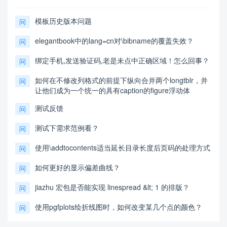
模板历史版本问题
问
elegantbook中的lang=cn对\bibname的覆盖失效？
问
绑定手机,发送验证码,老是未点中正确区域！怎么回事？
问
如何在不修改列格式的前提下纵向合并两个longtblr，并
问
让他们成为一个统一的具有caption的figure浮动体
测试反馈
问
测试下需求范例看？
问
使用\addtocontents适当延长目录长度后页码的处理方式
问
如何更好的显示偏差曲线？
问
jiazhu 宏包是否能实现 linespread &lt; 1 的排版？
问
使用pgfplots绘折线图时，如何改变某几个点的颜色？
问