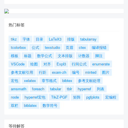
热门标签
tikz
字体
目录
LaTeX3
排版
tabularray
tcolorbox
公式
texstudio
页眉
ctex
编译报错
模板
标题
数学公式
文本排版
计数器
脚注
VSCode
绘图
对齐
Expl3
行间公式
enumerate
参考文献引用
行距
exam-zh
编号
minted
图片
宏包
xelatex
章节格式
bibtex
参考文献处理
amsmath
foreach
tabular
tblr
hyperref
列表
node
hyperref宏包
TikZ-PGF
矩阵
pgfplots
宏编程
双栏
biblatex
数学符号
等待解答