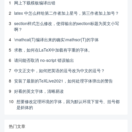
1
网上下载模板编译出错
2
latex 中怎么样给第二作者加上星号，第三作者加上加号？
3
section样式怎么修改，使得输出的section标题为英文小写
啊？
4
\mathcal{T}编译出来的确实\mathscr{T}的字体
5
求教，如何在LaTeX中加载有字重的字体。
6
请问能否取消 no-script 错误输出
7
中文正文中，如何把英语的逗号改为中文的逗号？
8
安装了最新的TeXLive2021，如何处理字体弹出的警告
9
好看的英文字体，清晰易读
10
想要修改定理环境的字体，因为默认环境下冒号、括号都
是斜体的
热门文章