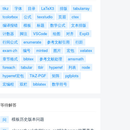
tikz
字体
目录
LaTeX3
排版
tabularray
tcolorbox
公式
texstudio
页眉
ctex
编译报错
模板
标题
数学公式
文本排版
计数器
脚注
VSCode
绘图
对齐
Expl3
行间公式
enumerate
参考文献引用
行距
exam-zh
编号
minted
图片
宏包
xelatex
章节格式
bibtex
参考文献处理
amsmath
foreach
tabular
tblr
hyperref
列表
node
hyperref宏包
TikZ-PGF
矩阵
pgfplots
宏编程
双栏
biblatex
数学符号
等待解答
模板历史版本问题
问