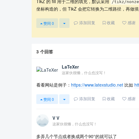
TikZ 的 fill 用于二维的填充，默认采用
/tikz/nonze
坐标构造的，但 TikZ 会把它转换为二维路径，再做
添加回复
收藏
感谢
赞同
0
3
个回答
LaTeXer
这家伙很懒，什么也没写！
看看网站是例子：
https://www.latexstudio.net
比如
ht
添加回复
收藏
感谢
赞同
0
V V
这家伙很懒，什么也没写！
多弄几个节点或者换成两个90°的就可以了