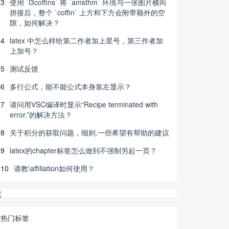
3
使用 `l3coffins` 将 `amsthm` 环境与一张图片横向
拼接后，整个 `coffin` 上方和下方会附带额外的空
隙，如何解决？
4
latex 中怎么样给第二作者加上星号，第三作者加
上加号？
5
测试反馈
6
多行公式，能不能公式本身靠左显示？
7
请问用VSC编译时显示“Recipe terminated with
error.”的解决方法？
8
关于积分的获取问题，细则.一些希望有帮助的建议
9
latex的chapter标签怎么做到不强制另起一页？
10
请教\affiliation如何使用？
热门标签