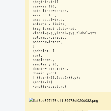
\begin{axis}[

view/az=120,

axis lines=center,

axis on top,

axis equal=true,

enlarge x limits,

trig format plots=rad,

xlabel=$x$,ylabel=$y$,zlabel=$z$,

colormap/viridis,

%shader=interp,

]

\addplot3 [

surf,

samples=50,

samples y=20,

domain=-pi/2:pi/2,

domain y=0:1

] ({sin(x)},{cos(x)},y);

\end{axis}

\end{tikzpicture}