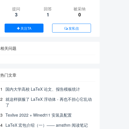
提问
回答
被采纳
3
1
0
关注TA
发私信
相关问题
热门文章
1
国内大学高校 LaTeX 论文、报告模板统计
2
就这样驯服了 LaTeX 浮动体 - 再也不担心它乱动
了
3
Texlive 2022 + Winedt11 安装及配置
4
LaTeX 宏包介绍（一）—— amsthm 阅读笔记