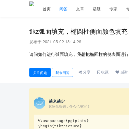
首页
问答
文章
话题
专家
tikz弧面填充，椭圆柱侧面颜色填充
发布于 2021-05-02 18:14:26
请问如何进行弧面填充，我想把椭圆柱的侧表面进行
分享
收藏
感谢
关注问题
我来回答
越来越少
这家伙很懒，什么也没写！
%\usepackage{pgfplots}

\begin{tikzpicture}
