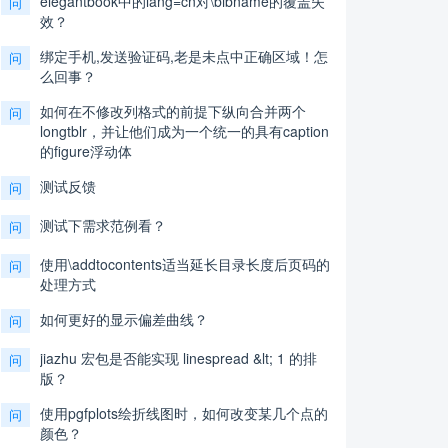
elegantbook中的lang=cn对\bibname的覆盖失
问
效？
绑定手机,发送验证码,老是未点中正确区域！怎
问
么回事？
如何在不修改列格式的前提下纵向合并两个
问
longtblr，并让他们成为一个统一的具有caption
的figure浮动体
测试反馈
问
测试下需求范例看？
问
使用\addtocontents适当延长目录长度后页码的
问
处理方式
如何更好的显示偏差曲线？
问
jiazhu 宏包是否能实现 linespread &lt; 1 的排
问
版？
使用pgfplots绘折线图时，如何改变某几个点的
问
颜色？