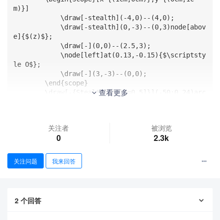
m)}]

            \draw[-stealth](-4,0)--(4,0);

            \draw[-stealth](0,-3)--(0,3)node[abov
e]{$(z)$};

            \draw[-](0,0)--(2.5,3);

            \node[left]at(0.13,-0.15){$\scriptsty
le O$};

            \draw[-](3,-3)--(0,0);

        \end{scope}

查看更多
        \draw[-{Stealth[scale=0.5]}](-50:0.24)arc
(-50:60:0.24);

        \node at(0.45,0.1){$\frac{\pi}{\alpha}$};

    \end{tikzpicture}

关注者
被浏览
\end{document}
0
2.3k
关注问题
我来回答
2
个回答