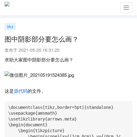
Toggl
navig
tikz
图中阴影部分要怎么画？
发布于 2021-05-20 16:31:20
求助大家图中阴影部分要怎么画？
这是
源代码
的文件。
\documentclass[tikz,border=5pt]{standalone}

\usepackage{amsmath}

\usetikzlibrary{arrows.meta}

\begin{document}

    \begin{tikzpicture}

        \begin{scope}[x={(1cm,0cm)},y={(0cm,1c