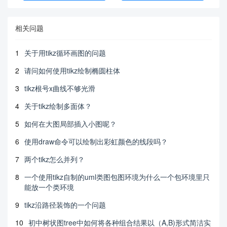
相关问题
1
关于用tikz循环画图的问题
2
请问如何使用tikz绘制椭圆柱体
3
tikz根号x曲线不够光滑
4
关于tikz绘制多面体？
5
如何在大图局部插入小图呢？
6
使用draw命令可以绘制出彩虹颜色的线段吗？
7
两个tikz怎么并列？
8
一个使用tikz自制的uml类图包图环境为什么一个包环境里只
能放一个类环境
9
tikz沿路径装饰的一个问题
10
初中树状图tree中如何将各种组合结果以（A,B)形式简洁实