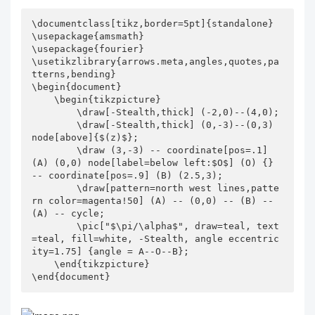
\documentclass[tikz,border=5pt]{standalone}

\usepackage{amsmath}

\usepackage{fourier}

\usetikzlibrary{arrows.meta,angles,quotes,pa
tterns,bending}

\begin{document}

    \begin{tikzpicture}

        \draw[-Stealth,thick] (-2,0)--(4,0);

        \draw[-Stealth,thick] (0,-3)--(0,3) 
node[above]{$(z)$};

        \draw (3,-3) -- coordinate[pos=.1] 
(A) (0,0) node[label=below left:$O$] (O) {} 
-- coordinate[pos=.9] (B) (2.5,3);

        \draw[pattern=north west lines,patte
rn color=magenta!50] (A) -- (0,0) -- (B) -- 
(A) -- cycle;

        \pic["$\pi/\alpha$", draw=teal, text
=teal, fill=white, -Stealth, angle eccentric
ity=1.75] {angle = A--O--B};

    \end{tikzpicture}

\end{document}