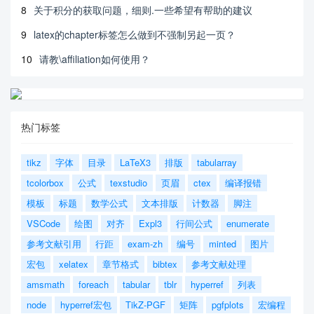
8
关于积分的获取问题，细则.一些希望有帮助的建议
9
latex的chapter标签怎么做到不强制另起一页？
10
请教\affiliation如何使用？
热门标签
tikz
字体
目录
LaTeX3
排版
tabularray
tcolorbox
公式
texstudio
页眉
ctex
编译报错
模板
标题
数学公式
文本排版
计数器
脚注
VSCode
绘图
对齐
Expl3
行间公式
enumerate
参考文献引用
行距
exam-zh
编号
minted
图片
宏包
xelatex
章节格式
bibtex
参考文献处理
amsmath
foreach
tabular
tblr
hyperref
列表
node
hyperref宏包
TikZ-PGF
矩阵
pgfplots
宏编程