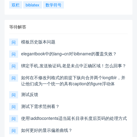
双栏
biblatex
数学符号
等待解答
模板历史版本问题
问
elegantbook中的lang=cn对\bibname的覆盖失效？
问
绑定手机,发送验证码,老是未点中正确区域！怎么回事？
问
如何在不修改列格式的前提下纵向合并两个longtblr，并
问
让他们成为一个统一的具有caption的figure浮动体
测试反馈
问
测试下需求范例看？
问
使用\addtocontents适当延长目录长度后页码的处理方式
问
如何更好的显示偏差曲线？
问