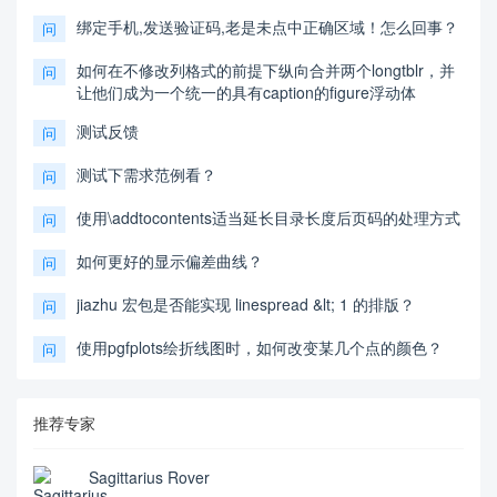
绑定手机,发送验证码,老是未点中正确区域！怎么回事？
问
如何在不修改列格式的前提下纵向合并两个longtblr，并
问
让他们成为一个统一的具有caption的figure浮动体
测试反馈
问
测试下需求范例看？
问
使用\addtocontents适当延长目录长度后页码的处理方式
问
如何更好的显示偏差曲线？
问
jiazhu 宏包是否能实现 linespread &lt; 1 的排版？
问
使用pgfplots绘折线图时，如何改变某几个点的颜色？
问
推荐专家
Sagittarius Rover