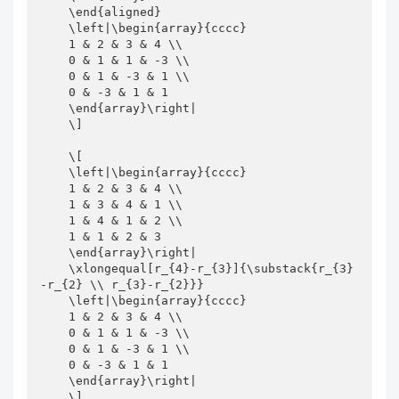
    \end{aligned}

    \left|\begin{array}{cccc}

    1 & 2 & 3 & 4 \\

    0 & 1 & 1 & -3 \\

    0 & 1 & -3 & 1 \\

    0 & -3 & 1 & 1

    \end{array}\right|

    \]

    \[

    \left|\begin{array}{cccc}

    1 & 2 & 3 & 4 \\

    1 & 3 & 4 & 1 \\

    1 & 4 & 1 & 2 \\

    1 & 1 & 2 & 3

    \end{array}\right|

    \xlongequal[r_{4}-r_{3}]{\substack{r_{3}
-r_{2} \\ r_{3}-r_{2}}}

    \left|\begin{array}{cccc}

    1 & 2 & 3 & 4 \\

    0 & 1 & 1 & -3 \\

    0 & 1 & -3 & 1 \\

    0 & -3 & 1 & 1

    \end{array}\right|

    \]
