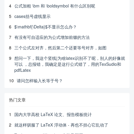
4
公式加粗 \bm 和 \boldsymbol 有什么区别呢
5
cases括号虚线显示
6
$\mathbf{\Delta}$不显示怎么办？
7
有没有可自适应的为公式增加前缀的方法
8
三个公式左对齐，然后第二个还要等号对齐，如图
9
想问一下，我这个竖线|为啥latex识别不了呢，别人的好像就
可以 ，总报错，我确定是这行公式错了，用的TexSudio和
pdfLatex
10
请问怎样输入长等于号？
热门文章
1
国内大学高校 LaTeX 论文、报告模板统计
2
就这样驯服了 LaTeX 浮动体 - 再也不担心它乱动了