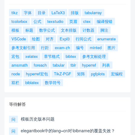
tikz
字体
目录
LaTeX3
排版
tabularray
tcolorbox
公式
texstudio
页眉
ctex
编译报错
模板
标题
数学公式
文本排版
计数器
脚注
VSCode
绘图
对齐
Expl3
行间公式
enumerate
参考文献引用
行距
exam-zh
编号
minted
图片
宏包
xelatex
章节格式
bibtex
参考文献处理
amsmath
foreach
tabular
tblr
hyperref
列表
node
hyperref宏包
TikZ-PGF
矩阵
pgfplots
宏编程
双栏
biblatex
数学符号
等待解答
模板历史版本问题
问
elegantbook中的lang=cn对\bibname的覆盖失效？
问