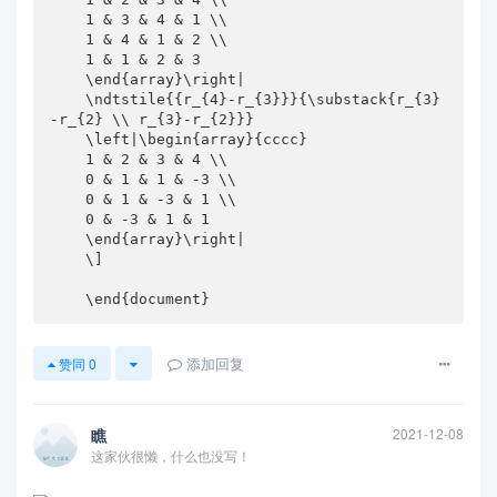
    1 & 3 & 4 & 1 \\

    1 & 4 & 1 & 2 \\

    1 & 1 & 2 & 3

    \end{array}\right|

    \ndtstile{{r_{4}-r_{3}}}{\substack{r_{3}
-r_{2} \\ r_{3}-r_{2}}}

    \left|\begin{array}{cccc}

    1 & 2 & 3 & 4 \\

    0 & 1 & 1 & -3 \\

    0 & 1 & -3 & 1 \\

    0 & -3 & 1 & 1

    \end{array}\right|

    \]

    \end{document}
添加回复
赞同
0
瞧
2021-12-08
这家伙很懒，什么也没写！