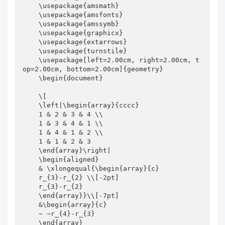
    \usepackage{amsmath}

    \usepackage{amsfonts}

    \usepackage{amssymb}

    \usepackage{graphicx}

    \usepackage{extarrows}

    \usepackage{turnstile}

    \usepackage[left=2.00cm, right=2.00cm, t
op=2.00cm, bottom=2.00cm]{geometry}

    \begin{document}

    \[

    \left|\begin{array}{cccc}

    1 & 2 & 3 & 4 \\

    1 & 3 & 4 & 1 \\

    1 & 4 & 1 & 2 \\

    1 & 1 & 2 & 3

    \end{array}\right|

    \begin{aligned}

    & \xlongequal{\begin{array}{c}

    r_{3}-r_{2} \\[-2pt]

    r_{3}-r_{2} 

    \end{array}}\\[-7pt]

    &\begin{array}{c}

    ~ ~r_{4}-r_{3}

    \end{array} 
