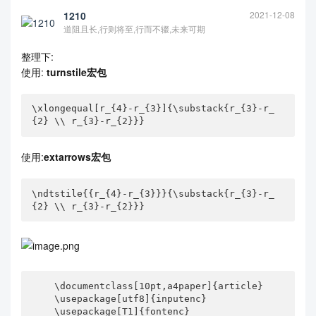
1210
2021-12-08
道阻且长,行则将至,行而不辍,未来可期
整理下:
使用:
turnstile宏包
\xlongequal[r_{4}-r_{3}]{\substack{r_{3}-r_
{2} \\ r_{3}-r_{2}}}
查看更多
使用:
extarrows宏包
\ndtstile{{r_{4}-r_{3}}}{\substack{r_{3}-r_
{2} \\ r_{3}-r_{2}}}
    \documentclass[10pt,a4paper]{article}

    \usepackage[utf8]{inputenc}

    \usepackage[T1]{fontenc}
