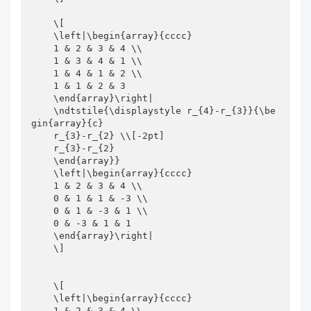
    \[

    \left|\begin{array}{cccc}

    1 & 2 & 3 & 4 \\

    1 & 3 & 4 & 1 \\

    1 & 4 & 1 & 2 \\

    1 & 1 & 2 & 3

    \end{array}\right|

    \ndtstile{\displaystyle r_{4}-r_{3}}{\be
gin{array}{c}

    r_{3}-r_{2} \\[-2pt]

    r_{3}-r_{2} 

    \end{array}}

    \left|\begin{array}{cccc}

    1 & 2 & 3 & 4 \\

    0 & 1 & 1 & -3 \\

    0 & 1 & -3 & 1 \\

    0 & -3 & 1 & 1

    \end{array}\right|

    \]

    \[

    \left|\begin{array}{cccc}

    1 & 2 & 3 & 4 \\
