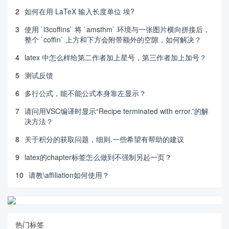
2
如何在用 LaTeX 输入长度单位 埃?
3
使用 `l3coffins` 将 `amsthm` 环境与一张图片横向拼接后，
整个 `coffin` 上方和下方会附带额外的空隙，如何解决？
4
latex 中怎么样给第二作者加上星号，第三作者加上加号？
5
测试反馈
6
多行公式，能不能公式本身靠左显示？
7
请问用VSC编译时显示“Recipe terminated with error.”的解
决方法？
8
关于积分的获取问题，细则.一些希望有帮助的建议
9
latex的chapter标签怎么做到不强制另起一页？
10
请教\affiliation如何使用？
热门标签