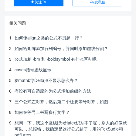
关注TA
发私信
相关问题
1
如何使align之类的公式不另起一行？
2
如何给矩阵添加行列编号，并同时添加虚线分割？
3
公式加粗 \bm 和 \boldsymbol 有什么区别呢
4
cases括号虚线显示
5
$\mathbf{\Delta}$不显示怎么办？
6
有没有可自适应的为公式增加前缀的方法
7
三个公式左对齐，然后第二个还要等号对齐，如图
8
如何在等号上书写多行文字？
9
想问一下，我这个竖线|为啥latex识别不了呢，别人的好像就
可以 ，总报错，我确定是这行公式错了，用的TexSudio和
pdfLatex