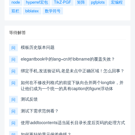
node
hyperref宏包
TikZ-PGF
矩阵
pgfplots
宏编程
双栏
biblatex
数学符号
等待解答
模板历史版本问题
问
elegantbook中的lang=cn对\bibname的覆盖失效？
问
绑定手机,发送验证码,老是未点中正确区域！怎么回事？
问
如何在不修改列格式的前提下纵向合并两个longtblr，并
问
让他们成为一个统一的具有caption的figure浮动体
测试反馈
问
测试下需求范例看？
问
使用\addtocontents适当延长目录长度后页码的处理方式
问
如何更好的显示偏差曲线？
问