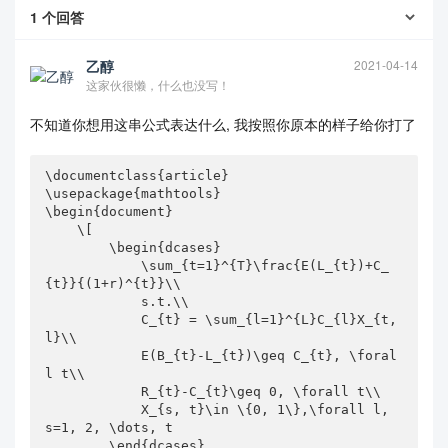
1
个回答
乙醇
2021-04-14
这家伙很懒，什么也没写！
不知道你想用这串公式表达什么, 我按照你原本的样子给你打了
\documentclass{article}

\usepackage{mathtools}

\begin{document} 

查看更多
    \[

        \begin{dcases}

            \sum_{t=1}^{T}\frac{E(L_{t})+C_
{t}}{(1+r)^{t}}\\

            s.t.\\

            C_{t} = \sum_{l=1}^{L}C_{l}X_{t, 
l}\\

            E(B_{t}-L_{t})\geq C_{t}, \foral
l t\\

            R_{t}-C_{t}\geq 0, \forall t\\

            X_{s, t}\in \{0, 1\},\forall l, 
s=1, 2, \dots, t

        \end{dcases}
