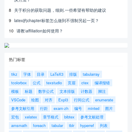
8
关于积分的获取问题，细则.一些希望有帮助的建议
9
latex的chapter标签怎么做到不强制另起一页？
10
请教\affiliation如何使用？
热门标签
tikz
字体
目录
LaTeX3
排版
tabularray
tcolorbox
公式
texstudio
页眉
ctex
编译报错
模板
标题
数学公式
文本排版
计数器
脚注
VSCode
绘图
对齐
Expl3
行间公式
enumerate
参考文献引用
行距
exam-zh
编号
minted
图片
宏包
xelatex
章节格式
bibtex
参考文献处理
amsmath
foreach
tabular
tblr
hyperref
列表