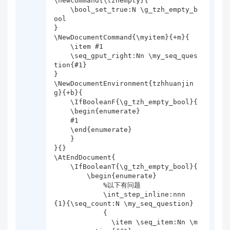
\newcommand{\tzhempty}{

    \bool_set_true:N \g_tzh_empty_b
ool

}

\NewDocumentCommand{\myitem}{+m}{

    \item #1

    \seq_gput_right:Nn \my_seq_ques
tion{#1}

}

\NewDocumentEnvironment{tzhhuanjin
g}{+b}{

    \IfBooleanF{\g_tzh_empty_bool}{

    \begin{enumerate}

    #1

    \end{enumerate}

    }

}{}

\AtEndDocument{

    \IfBooleanT{\g_tzh_empty_bool}{ 

        \begin{enumerate}

            %以下有问题

            \int_step_inline:nnn 
{1}{\seq_count:N \my_seq_question}

            {

              \item \seq_item:Nn \m