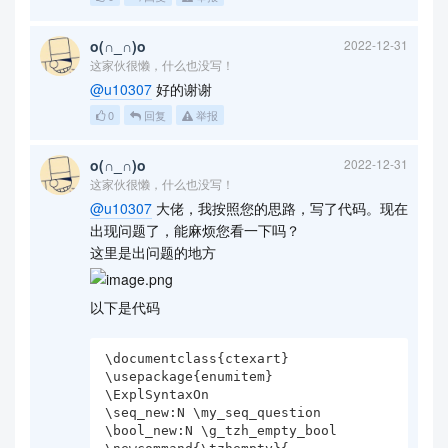
o(∩_∩)o
2022-12-31
这家伙很懒，什么也没写！
@u10307
好的谢谢
0
回复
举报
o(∩_∩)o
2022-12-31
这家伙很懒，什么也没写！
@u10307
大佬，我按照您的思路，写了代码。现在
出现问题了，能麻烦您看一下吗？
这里是出问题的地方
以下是代码
\documentclass{ctexart}

\usepackage{enumitem}

\ExplSyntaxOn

\seq_new:N \my_seq_question

\bool_new:N \g_tzh_empty_bool
