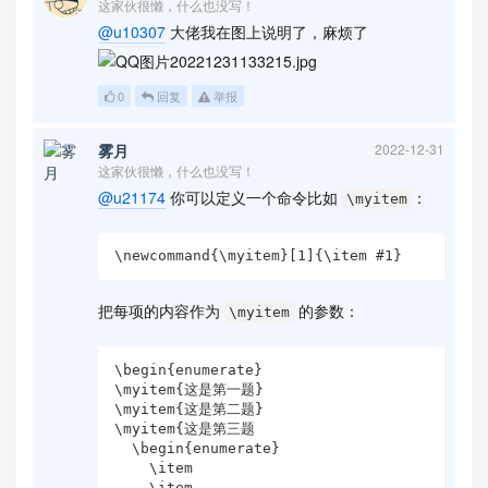
这家伙很懒，什么也没写！
@u10307
大佬我在图上说明了，麻烦了
0
回复
举报
雾月
2022-12-31
这家伙很懒，什么也没写！
@u21174
你可以定义一个命令比如
：
\myitem
\newcommand{\myitem}[1]{\item #1} 
把每项的内容作为
的参数：
\myitem
\begin{enumerate}

\myitem{这是第一题}

\myitem{这是第二题}

\myitem{这是第三题

  \begin{enumerate}

    \item

    \item
