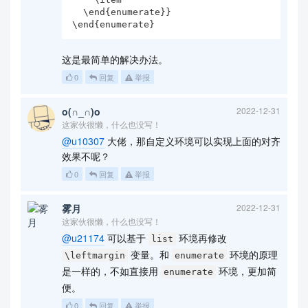
  \end{enumerate}}

\end{enumerate}
这是最简单的解决办法。
0
回复
举报
o(∩_∩)o
2022-12-31
这家伙很懒，什么也没写！
@u10307
大佬，那自定义环境可以实现上面的对齐
效果不呢？
0
回复
举报
雾月
2022-12-31
这家伙很懒，什么也没写！
@u21174
可以基于
环境再修改
list
变量。和
环境的原理
\leftmargin
enumerate
是一样的，不如直接用
环境，更加简
enumerate
便。
0
回复
举报