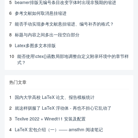
5
beamer排版无编号条目改变字体时出现非预期的缩进
6
参考文献如何取消悬挂缩进
7
能否手动实现参考文献悬挂缩进、编号补齐的格式？
8
标题与内容之间多出一段空白部分
9
Latex多图多文本排版
10
能否使用\ctex{}函数局部地调整自定义附录环境中的章节样
式？
热门文章
1
国内大学高校 LaTeX 论文、报告模板统计
2
就这样驯服了 LaTeX 浮动体 - 再也不担心它乱动了
3
Texlive 2022 + Winedt11 安装及配置
4
LaTeX 宏包介绍（一）—— amsthm 阅读笔记