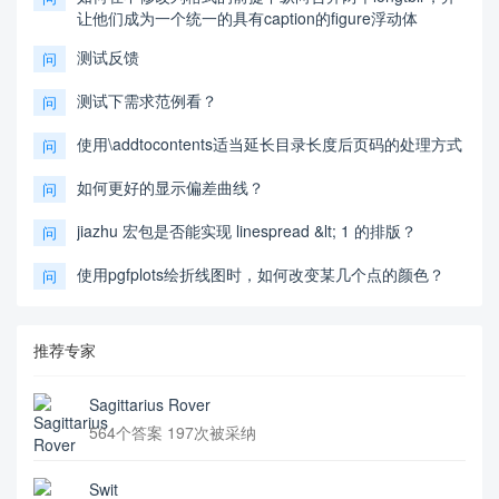
让他们成为一个统一的具有caption的figure浮动体
测试反馈
问
测试下需求范例看？
问
使用\addtocontents适当延长目录长度后页码的处理方式
问
如何更好的显示偏差曲线？
问
jiazhu 宏包是否能实现 linespread &lt; 1 的排版？
问
使用pgfplots绘折线图时，如何改变某几个点的颜色？
问
推荐专家
Sagittarius Rover
564个答案 197次被采纳
Swit