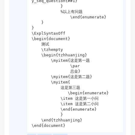
y_seq_question{##1}

            }

            %以上有问题

                \end{enumerate}  

    }

}

\ExplSyntaxOff

\begin{document}

    测试

    \tzhempty

    \begin{tzhhuanjing}

        \myitem{这是第一题

                \par

                总金}

        \myitem{这是第二题}

        \myitem{

            这是第三题

               \begin{enumerate}

            \item 这是第一小问

            \item 这是第二小问    

            \end{enumerate}

            }

    \end{tzhhuanjing}

\end{document}