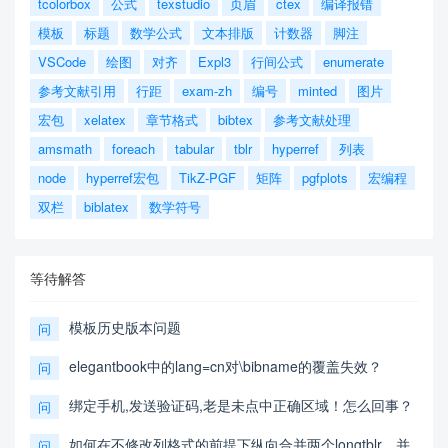
tcolorbox
公式
texstudio
页眉
ctex
编译报错
模板
标题
数学公式
文本排版
计数器
脚注
VSCode
绘图
对齐
Expl3
行间公式
enumerate
参考文献引用
行距
exam-zh
编号
minted
图片
宏包
xelatex
章节格式
bibtex
参考文献处理
amsmath
foreach
tabular
tblr
hyperref
列表
node
hyperref宏包
TikZ-PGF
矩阵
pgfplots
宏编程
双栏
biblatex
数学符号
等待解答
模板历史版本问题
问
elegantbook中的lang=cn对\bibname的覆盖失效？
问
绑定手机,发送验证码,老是未点中正确区域！怎么回事？
问
如何在不修改列格式的前提下纵向合并两个longtblr，并
问