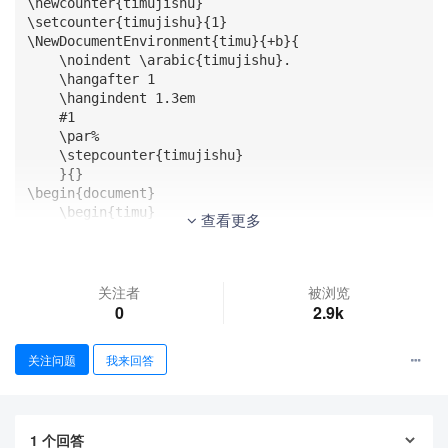
\newcounter{timujishu}

\setcounter{timujishu}{1}

\NewDocumentEnvironment{timu}{+b}{

    \noindent \arabic{timujishu}.

    \hangafter 1

    \hangindent 1.3em

    #1

    \par%

    \stepcounter{timujishu}

    }{}

\begin{document}

    \begin{timu}

查看更多
        这是一个很长很长一个很长很长一个很长很长一个很
长很长一个很长很长一个很长很长一个很长很长

        \par

        \textcolor{red}{这里强制换行}这是一个很长很
关注者
被浏览
长一个很长很长一个很长很长一个很长很长一个很长很长一个很
0
2.9k
长很长一个很长很长

    \end{timu}

关注问题
我来回答
    \begin{timu}

        这是一个很长很长一个很长很长一个很长很长一个很
长很长一个很长很长一个很长很长一个很长很长

    \end{timu}

1
个回答
\end{document}