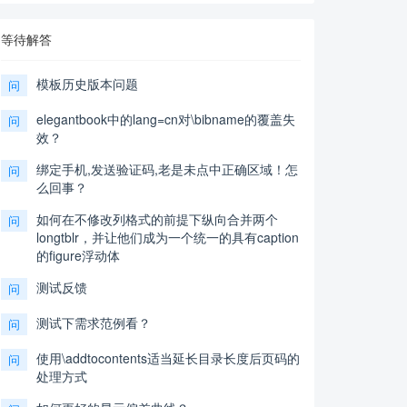
等待解答
模板历史版本问题
问
elegantbook中的lang=cn对\bibname的覆盖失
问
效？
绑定手机,发送验证码,老是未点中正确区域！怎
问
么回事？
如何在不修改列格式的前提下纵向合并两个
问
longtblr，并让他们成为一个统一的具有caption
的figure浮动体
测试反馈
问
测试下需求范例看？
问
使用\addtocontents适当延长目录长度后页码的
问
处理方式