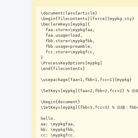
\documentclass{article}

\begin{filecontents}[force]{mypkg.sty}

\DeclareKeys[mypkg]{

  faa.store=\mypkgfaa,

  faa.usage=load,

  fbb.store=\mypkgfbb,

  fbb.usage=preamble,

  fcc.store=\mypkgfcc,

}

\ProcessKeyOptions[mypkg]

\end{filecontents}

\usepackage[faa=1,fbb=1,fcc=1]{mypkg}

\SetKeys[mypkg]{faa=2,fbb=2,fcc=2} % 出
\begin{document}

\SetKeys[mypkg]{fbb=3,fcc=3} % 出错：fbb=
hello.

aa: \mypkgfaa,

bb: \mypkgfbb,

cc: \mypkgfcc.
