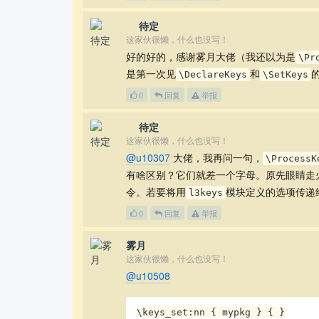
⁡⁢ 待定
这家伙很懒，什么也没写！
好的好的，感谢雾月大佬（我还以为是
\Pr
是第一次见
和
\DeclareKeys
\SetKeys
0
回复
举报
⁡⁢ 待定
这家伙很懒，什么也没写！
@u10307
大佬，我再问一句，
\ProcessK
有啥区别？它们就差一个字母。原先眼睛走
令。若要将用
模块定义的选项传递
l3keys
0
回复
举报
雾月
这家伙很懒，什么也没写！
@u10508
\keys_set:nn { mypkg } { }
