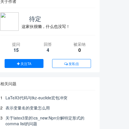
关于作者
⁡⁢ 待定
这家伙很懒，什么也没写！
提问
回答
被采纳
15
4
0
关注TA
发私信
相关问题
1
LaTeX3代码与tkz-euclide宏包冲突
2
表示变量名的变量怎么用
3
关于latex3里的\cs_new:Npn分解特定形式的
comma list的问题