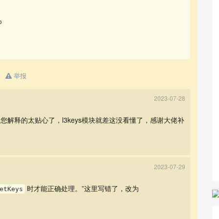


举报
2023-07-28
您解释的太贴心了，l3keys模块就差这没看懂了，感谢大佬补
2023-07-29
时才能正确处理。”这里写错了，改为
etKeys