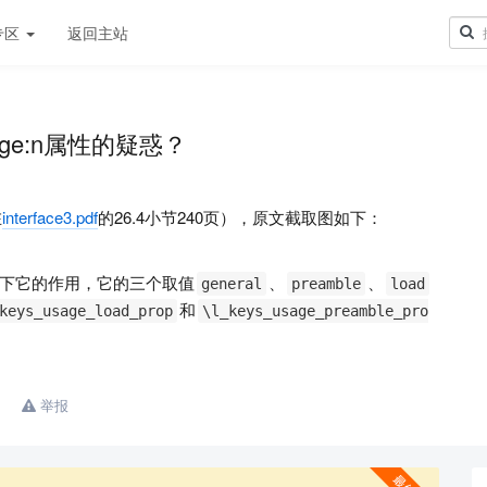
专区
返回主站
sage:n属性的疑惑？
在
interface3.pdf
的26.4小节240页），原文截取图如下：
下它的作用，它的三个取值
、
、
general
preamble
load
和
keys_usage_load_prop
\l_keys_usage_preamble_pro
举报