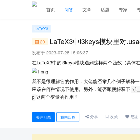
首页
问答
文章
话题
专家
LaTeX3
LaTeX3中l3keys模块里对.u
20
发布于 2023-07-28 15:06:37
在LaTeX3中的l3keys模块遇到这样两个函数（具体
我不是很理解它的作用，大佬能否举几个例子解释一
应该在何种情况下使用。另外，能否顺便解释下
\l_
这两个变量的作用？
p
分享
收藏
感谢
关注问题
我来回答