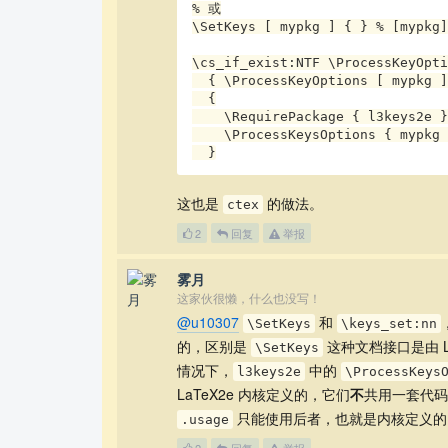
% 或

\SetKeys [ mypkg ] { } % [my
\cs_if_exist:NTF \ProcessKeyOpti
  { \ProcessKeyOptions [ mypkg ] }

  {

    \RequirePackage { l3keys2e }

    \ProcessKeysOptions { mypkg }

  }
这也是
的做法。
ctex
2
回复
举报
雾月
这家伙很懒，什么也没写！
@u10307
和
\SetKeys
\keys_set:nn
的，区别是
这种文档接口是由 
\SetKeys
情况下，
中的
l3keys2e
\ProcessKeys
LaTeX2e 内核定义的，它们
不
共用一套代
只能使用后者，也就是内核定义的
.usage