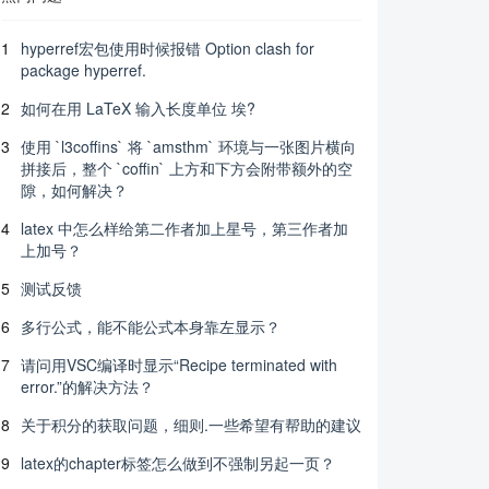
1
hyperref宏包使用时候报错 Option clash for
package hyperref.
2
如何在用 LaTeX 输入长度单位 埃?
3
使用 `l3coffins` 将 `amsthm` 环境与一张图片横向
拼接后，整个 `coffin` 上方和下方会附带额外的空
隙，如何解决？
4
latex 中怎么样给第二作者加上星号，第三作者加
上加号？
5
测试反馈
6
多行公式，能不能公式本身靠左显示？
7
请问用VSC编译时显示“Recipe terminated with
error.”的解决方法？
8
关于积分的获取问题，细则.一些希望有帮助的建议
9
latex的chapter标签怎么做到不强制另起一页？