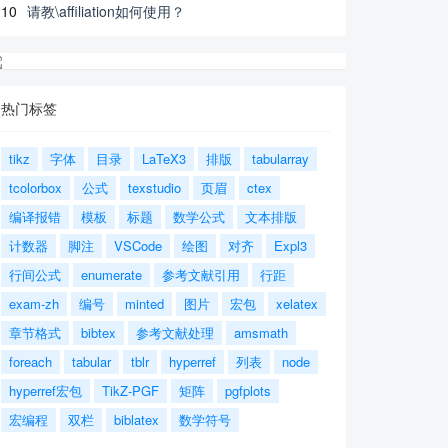
10
请教\affiliation如何使用？
热门标签
tikz
字体
目录
LaTeX3
排版
tabularray
tcolorbox
公式
texstudio
页眉
ctex
编译报错
模板
标题
数学公式
文本排版
计数器
脚注
VSCode
绘图
对齐
Expl3
行间公式
enumerate
参考文献引用
行距
exam-zh
编号
minted
图片
宏包
xelatex
章节格式
bibtex
参考文献处理
amsmath
foreach
tabular
tblr
hyperref
列表
node
hyperref宏包
TikZ-PGF
矩阵
pgfplots
宏编程
双栏
biblatex
数学符号