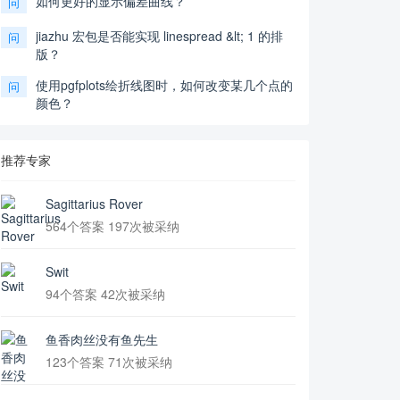
如何更好的显示偏差曲线？
问
jiazhu 宏包是否能实现 linespread &lt; 1 的排
问
版？
使用pgfplots绘折线图时，如何改变某几个点的
问
颜色？
推荐专家
Sagittarius Rover
564个答案 197次被采纳
Swit
94个答案 42次被采纳
鱼香肉丝没有鱼先生
123个答案 71次被采纳