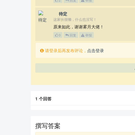
2
回复
举报
⁡⁢ 待定
这家伙很懒，什么也没写！
原来如此，谢谢雾月大佬！
0
回复
举报
请登录后再发布评论，
点击登录
1
个回答
撰写答案