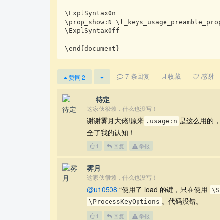
\ExplSyntaxOn

\prop_show:N \l_keys_usage_preamble_prop
\ExplSyntaxOff

\end{document}
7
条回复
收藏
感谢
赞同
2
⁡⁢ 待定
这家伙很懒，什么也没写！
谢谢雾月大佬!原来
是这么用的，
.usage:n
全了我的认知！
1
回复
举报
雾月
这家伙很懒，什么也没写！
@u10508
“使用了 load 的键，只在使用
\S
。代码没错。
\ProcessKeyOptions
1
回复
举报