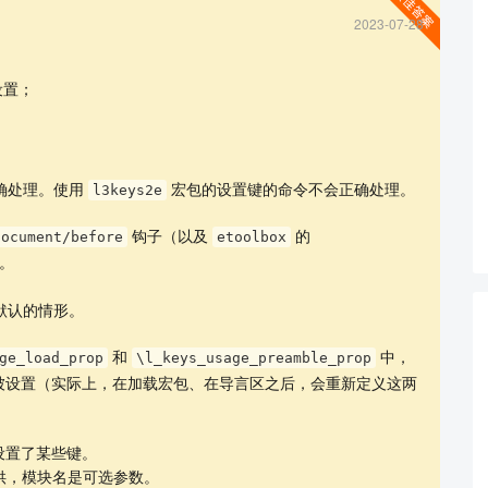
2023-07-28
设置；
确处理。使用
宏包的设置键的命令不会正确处理。
l3keys2e
查看更多
钩子（以及
的
document/before
etoolbox
。
默认的情形。
和
中，
ge_load_prop
\l_keys_usage_preamble_prop
被设置（实际上，在加载宏包、在导言区之后，会重新定义这两
设置了某些键。
核提供，模块名是可选参数。