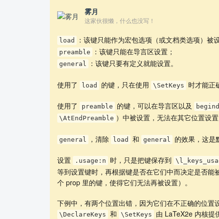
雾月
这家伙很懒，什么也没写！
：该键只能作为宏包选项（或文档类选项）被
load
：该键只能在导言区设置；
preamble
：该键只要有定义就能设置。
general
使用了
的键，只在使用
时才能正
load
\SetKeys
使用了
的键，可以在导言区以及
preamble
begin
）中被设置，无法在其它位置设置
\AtEndPreamble
，清除
和
的效果，这是
general
load
general
设置
时，只是把键保存到
.usage:n
\l_keys_usa
等到设置键时，再根据键是否在它们中而决定是否能
个 prop 里的键，使得它们无法再被设置）。
下例中，有两个位置出错，因为它们在不正确的位置
和
由 LaTeX2e 内
\DeclareKeys
\SetKeys