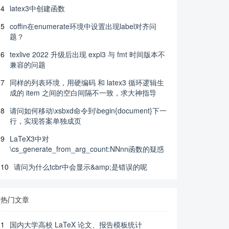
4
latex3中创建函数
5
coffin在enumerate环境中设置出现label对齐问
题？
6
texlive 2022 升级后出现 expl3 与 fmt 时间版本不
兼容的问题
7
同样的列表环境，用硬编码 和 latex3 循环逻辑生
成的 item 之间的空白间隔不一致，求大神指导
8
请问如何移动\xsbxd命令到\begin{document}下一
行，实现答案单独成页
9
LaTeX3中对
\cs_generate_from_arg_count:NNnn函数的疑惑
10
请问为什么tcbr中会显示&amp;是错误的呢
热门文章
1
国内大学高校 LaTeX 论文、报告模板统计