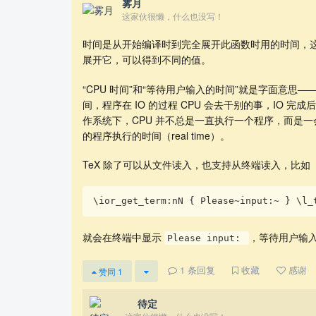
雾月
这家伙很懒，什么也没写！
时间是从开始编译时到完全展开此函数时用的时间，这个
展开它，可以得到不同的值。
“CPU 时间”和“等待用户输入的时间”就是字面意思
间，程序在 IO 的过程 CPU 会去干别的事，IO 
作系统下，CPU 并不总是一直执行一个程序，而是一
的程序执行的时间（real time）。
TeX 除了可以从文件读入，也支持从终端读入，比如
\ior_get_term:nN { Please~input:~ } \l_
就会在终端中显示
，等待用户输
Please input:
1
条回复
收藏
感谢
赞同
1
⁡⁢ 待定