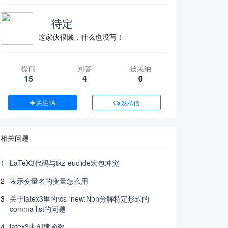
⁡⁢ 待定
这家伙很懒，什么也没写！
提问
回答
被采纳
15
4
0
关注TA
发私信
相关问题
1
LaTeX3代码与tkz-euclide宏包冲突
2
表示变量名的变量怎么用
3
关于latex3里的\cs_new:Npn分解特定形式的
comma list的问题
4
latex3中创建函数