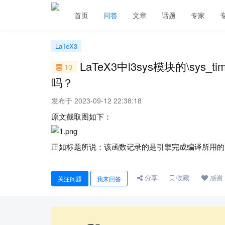
首页
问答
文章
话题
专家
LaTeX3
LaTeX3中l3sys模块的\s
10
吗？
发布于 2023-09-12 22:38:18
原文截取图如下：
正如标题所说：该函数记录的是引擎完成编译所用的
分享
收藏
感谢
关注问题
我来回答