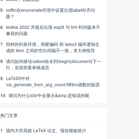
5
coffin在enumerate环境中设置出现label对齐问
题？
6
texlive 2022 升级后出现 expl3 与 fmt 时间版本不
兼容的问题
7
同样的列表环境，用硬编码 和 latex3 循环逻辑生
成的 item 之间的空白间隔不一致，求大神指导
8
请问如何移动\xsbxd命令到\begin{document}下一
行，实现答案单独成页
9
LaTeX3中对
\cs_generate_from_arg_count:NNnn函数的疑惑
10
请问为什么tcbr中会显示&amp;是错误的呢
热门文章
1
国内大学高校 LaTeX 论文、报告模板统计