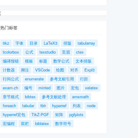
热门标签
tikz
字体
目录
LaTeX3
排版
tabularray
tcolorbox
公式
texstudio
页眉
ctex
编译报错
模板
标题
数学公式
文本排版
计数器
脚注
VSCode
绘图
对齐
Expl3
行间公式
enumerate
参考文献引用
行距
exam-zh
编号
minted
图片
宏包
xelatex
章节格式
bibtex
参考文献处理
amsmath
foreach
tabular
tblr
hyperref
列表
node
hyperref宏包
TikZ-PGF
矩阵
pgfplots
宏编程
双栏
biblatex
数学符号