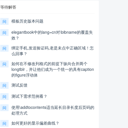
等待解答
模板历史版本问题
问
elegantbook中的lang=cn对\bibname的覆盖失
问
效？
绑定手机,发送验证码,老是未点中正确区域！怎
问
么回事？
如何在不修改列格式的前提下纵向合并两个
问
longtblr，并让他们成为一个统一的具有caption
的figure浮动体
测试反馈
问
测试下需求范例看？
问
使用\addtocontents适当延长目录长度后页码的
问
处理方式
如何更好的显示偏差曲线？
问