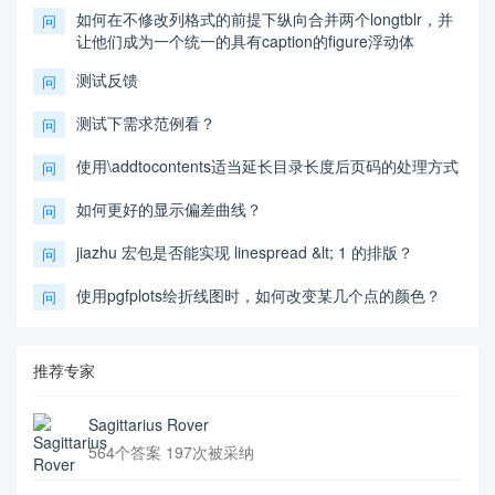
如何在不修改列格式的前提下纵向合并两个longtblr，并
问
让他们成为一个统一的具有caption的figure浮动体
测试反馈
问
测试下需求范例看？
问
使用\addtocontents适当延长目录长度后页码的处理方式
问
如何更好的显示偏差曲线？
问
jiazhu 宏包是否能实现 linespread &lt; 1 的排版？
问
使用pgfplots绘折线图时，如何改变某几个点的颜色？
问
推荐专家
Sagittarius Rover
564个答案 197次被采纳