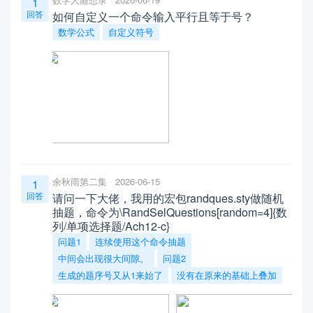
1
回答
如何自定义一个命令输入平行且等于号？
数学公式
自定义符号
余秋雨第二集
2026-06-15
1
回答
请问一下大佬，我用的宏包randques.sty做随机
抽题，命令为\RandSelQuestions[random=4]{数
列/单项选择题/Ach12-c}
问题1
连续使用这个命令抽题
中间会出现很大间隙。
问题2
生成的题序号又从1来始了
没有在原来的基础上叠加