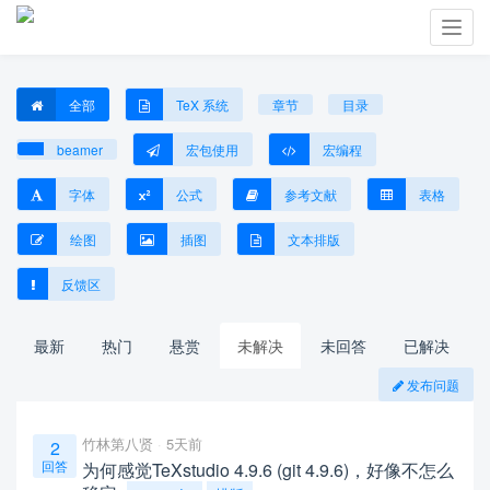
Toggl
navig
全部
TeX 系统
章节
目录
beamer
宏包使用
宏编程
字体
公式
参考文献
表格
绘图
插图
文本排版
反馈区
最新
热门
悬赏
未解决
未回答
已解决
发布问题
竹林第八贤
5天前
2
回答
为何感觉TeXstudio 4.9.6 (git 4.9.6)，好像不怎么