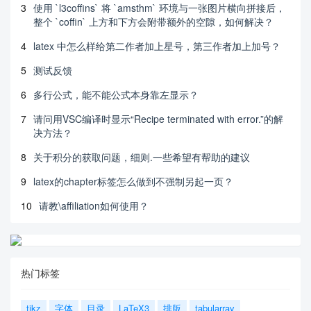
3
使用 `l3coffins` 将 `amsthm` 环境与一张图片横向拼接后，
整个 `coffin` 上方和下方会附带额外的空隙，如何解决？
4
latex 中怎么样给第二作者加上星号，第三作者加上加号？
5
测试反馈
6
多行公式，能不能公式本身靠左显示？
7
请问用VSC编译时显示“Recipe terminated with error.”的解
决方法？
8
关于积分的获取问题，细则.一些希望有帮助的建议
9
latex的chapter标签怎么做到不强制另起一页？
10
请教\affiliation如何使用？
热门标签
tikz
字体
目录
LaTeX3
排版
tabularray