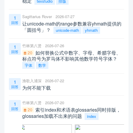
稳定
texstudio
排版
Sagittarius Rover
2026-07-27
1
回答
让unicode-math的range参数兼容yhmath提供的
「圆括号」？
unicode-math
yhmath
竹林第八贤
2026-07-26
1
回答
如何替换公式中数字、字母、希腊字母、
20
标点符号为罗马体不影响其他数学符号字体？
字体
数学
渔歌入浦深
2026-07-22
1
回答
为何不能下载
竹林第八贤
2026-07-20
1
回答
索引index和术语表glossaries同时排版，
20
glossaries加载不出来的问题
index