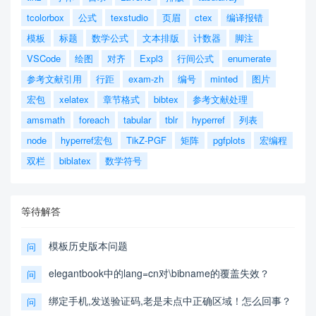
tcolorbox
公式
texstudio
页眉
ctex
编译报错
模板
标题
数学公式
文本排版
计数器
脚注
VSCode
绘图
对齐
Expl3
行间公式
enumerate
参考文献引用
行距
exam-zh
编号
minted
图片
宏包
xelatex
章节格式
bibtex
参考文献处理
amsmath
foreach
tabular
tblr
hyperref
列表
node
hyperref宏包
TikZ-PGF
矩阵
pgfplots
宏编程
双栏
biblatex
数学符号
等待解答
模板历史版本问题
问
elegantbook中的lang=cn对\bibname的覆盖失效？
问
绑定手机,发送验证码,老是未点中正确区域！怎么回事？
问