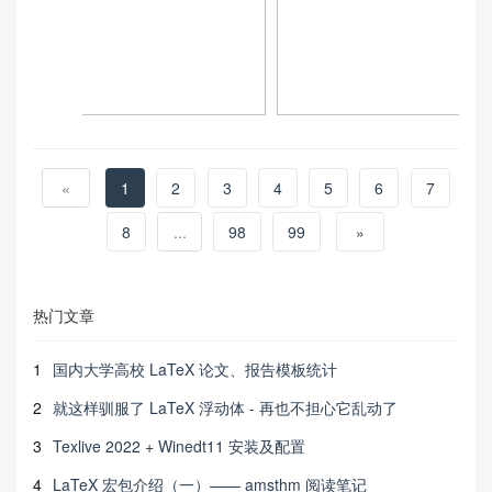
«
1
2
3
4
5
6
7
8
...
98
99
»
热门文章
1
国内大学高校 LaTeX 论文、报告模板统计
2
就这样驯服了 LaTeX 浮动体 - 再也不担心它乱动了
3
Texlive 2022 + Winedt11 安装及配置
4
LaTeX 宏包介绍（一）—— amsthm 阅读笔记