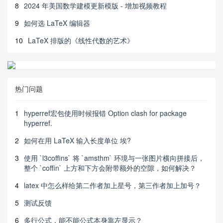
8
2024 年美国数学建模更新模版 - 增加视频教程
9
如何选 LaTeX 编辑器
10
LaTeX 排版的《线性代数的艺术》
热门问题
1
hyperref宏包使用时候报错 Option clash for package
hyperref.
2
如何在用 LaTeX 输入长度单位 埃?
3
使用 `l3coffins` 将 `amsthm` 环境与一张图片横向拼接后，
整个 `coffin` 上方和下方会附带额外的空隙，如何解决？
4
latex 中怎么样给第二作者加上星号，第三作者加上加号？
5
测试反馈
6
多行公式，能不能公式本身靠左显示？