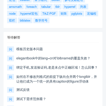
amsmath
foreach
tabular
tblr
hyperref
列表
node
hyperref宏包
TikZ-PGF
矩阵
pgfplots
宏编程
双栏
biblatex
数学符号
等待解答
模板历史版本问题
问
elegantbook中的lang=cn对\bibname的覆盖失效？
问
绑定手机,发送验证码,老是未点中正确区域！怎么回事？
问
如何在不修改列格式的前提下纵向合并两个longtblr，并
问
让他们成为一个统一的具有caption的figure浮动体
测试反馈
问
测试下需求范例看？
问