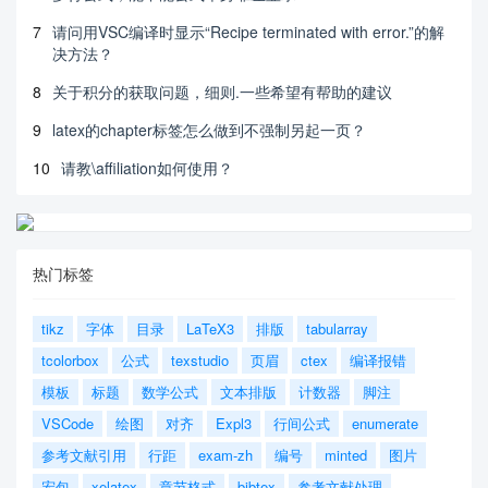
7
请问用VSC编译时显示“Recipe terminated with error.”的解
决方法？
8
关于积分的获取问题，细则.一些希望有帮助的建议
9
latex的chapter标签怎么做到不强制另起一页？
10
请教\affiliation如何使用？
热门标签
tikz
字体
目录
LaTeX3
排版
tabularray
tcolorbox
公式
texstudio
页眉
ctex
编译报错
模板
标题
数学公式
文本排版
计数器
脚注
VSCode
绘图
对齐
Expl3
行间公式
enumerate
参考文献引用
行距
exam-zh
编号
minted
图片
宏包
xelatex
章节格式
bibtex
参考文献处理