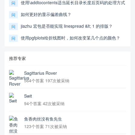
使用\addtocontents适当延长目录长度后页码的处理方式
问
如何更好的显示偏差曲线？
问
jiazhu 宏包是否能实现 linespread &lt; 1 的排版？
问
使用pgfplots绘折线图时，如何改变某几个点的颜色？
问
推荐专家
Sagittarius Rover
564个答案 197次被采纳
Swit
94个答案 42次被采纳
鱼香肉丝没有鱼先生
123个答案 71次被采纳