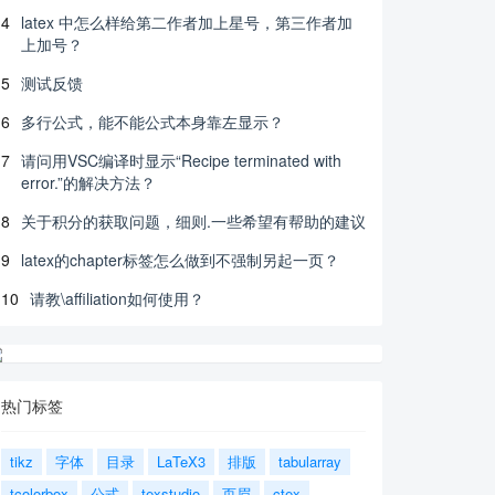
4
latex 中怎么样给第二作者加上星号，第三作者加
上加号？
5
测试反馈
6
多行公式，能不能公式本身靠左显示？
7
请问用VSC编译时显示“Recipe terminated with
error.”的解决方法？
8
关于积分的获取问题，细则.一些希望有帮助的建议
9
latex的chapter标签怎么做到不强制另起一页？
10
请教\affiliation如何使用？
热门标签
tikz
字体
目录
LaTeX3
排版
tabularray
tcolorbox
公式
texstudio
页眉
ctex