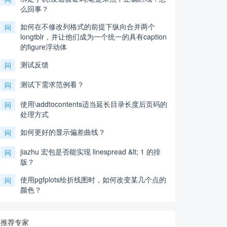
么回事？
如何在不修改列格式的前提下纵向合并两个
问
longtblr，并让他们成为一个统一的具有caption
的figure浮动体
测试反馈
问
测试下需求范例看？
问
使用\addtocontents适当延长目录长度后页码的
问
处理方式
如何更好的显示偏差曲线？
问
jiazhu 宏包是否能实现 linespread &lt; 1 的排
问
版？
使用pgfplots绘折线图时，如何改变某几个点的
问
颜色？
推荐专家