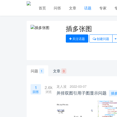
首页
问答
文章
话题
专家
插多张图
关注话题
创建问题
问题
文章
1
0
龙人浚
2022-03-07
1
2.6k
回答
浏览
并排双图引用子图显示问题
插