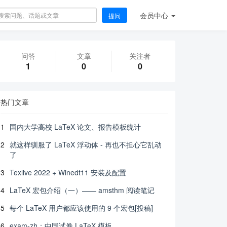
会员
中心
提问
问答
文章
关注者
1
0
0
热门文章
1
国内大学高校 LaTeX 论文、报告模板统计
2
就这样驯服了 LaTeX 浮动体 - 再也不担心它乱动
了
3
Texlive 2022 + Winedt11 安装及配置
4
LaTeX 宏包介绍（一）—— amsthm 阅读笔记
5
每个 LaTeX 用户都应该使用的 9 个宏包[投稿]
6
exam-zh：中国试卷 LaTeX 模板