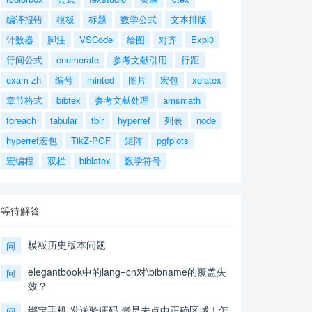
编译报错
模板
标题
数学公式
文本排版
计数器
脚注
VSCode
绘图
对齐
Expl3
行间公式
enumerate
参考文献引用
行距
exam-zh
编号
minted
图片
宏包
xelatex
章节格式
bibtex
参考文献处理
amsmath
foreach
tabular
tblr
hyperref
列表
node
hyperref宏包
TikZ-PGF
矩阵
pgfplots
宏编程
双栏
biblatex
数学符号
等待解答
模板历史版本问题
问
elegantbook中的lang=cn对\bibname的覆盖失
问
效？
绑定手机,发送验证码,老是未点中正确区域！怎
问