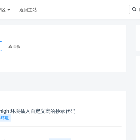
专区
返回主站
举报
emohigh 环境插入自定义宏的抄录代码
gh环境