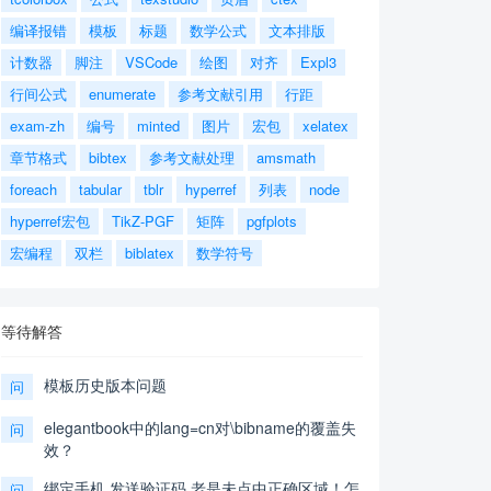
编译报错
模板
标题
数学公式
文本排版
计数器
脚注
VSCode
绘图
对齐
Expl3
行间公式
enumerate
参考文献引用
行距
exam-zh
编号
minted
图片
宏包
xelatex
章节格式
bibtex
参考文献处理
amsmath
foreach
tabular
tblr
hyperref
列表
node
hyperref宏包
TikZ-PGF
矩阵
pgfplots
宏编程
双栏
biblatex
数学符号
等待解答
模板历史版本问题
问
elegantbook中的lang=cn对\bibname的覆盖失
问
效？
绑定手机,发送验证码,老是未点中正确区域！怎
问