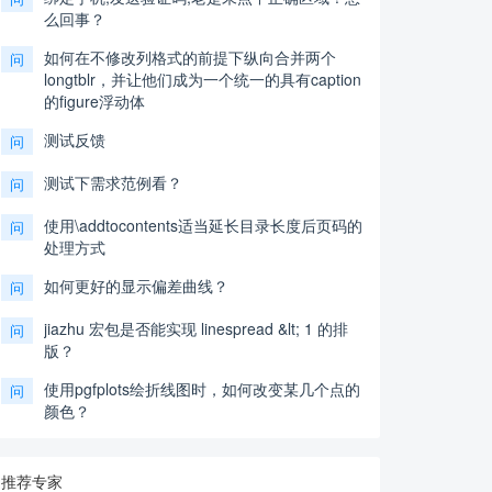
么回事？
如何在不修改列格式的前提下纵向合并两个
问
longtblr，并让他们成为一个统一的具有caption
的figure浮动体
测试反馈
问
测试下需求范例看？
问
使用\addtocontents适当延长目录长度后页码的
问
处理方式
如何更好的显示偏差曲线？
问
jiazhu 宏包是否能实现 linespread &lt; 1 的排
问
版？
使用pgfplots绘折线图时，如何改变某几个点的
问
颜色？
推荐专家