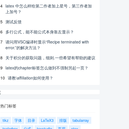
4
latex 中怎么样给第二作者加上星号，第三作者加
上加号？
5
测试反馈
6
多行公式，能不能公式本身靠左显示？
7
请问用VSC编译时显示“Recipe terminated with
error.”的解决方法？
8
关于积分的获取问题，细则.一些希望有帮助的建议
9
latex的chapter标签怎么做到不强制另起一页？
10
请教\affiliation如何使用？
热门标签
tikz
字体
目录
LaTeX3
排版
tabularray
tcolorbox
公式
texstudio
页眉
ctex