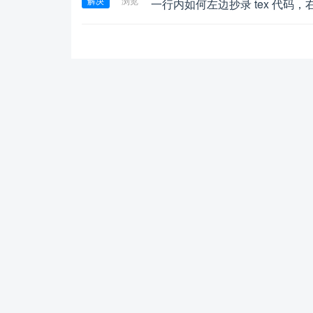
解决
浏览
一行内如何左边抄录 tex 代码