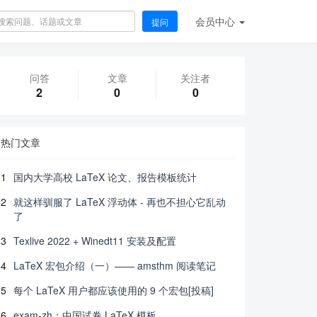
会员
中心
提问
问答
文章
关注者
2
0
0
热门文章
1
国内大学高校 LaTeX 论文、报告模板统计
2
就这样驯服了 LaTeX 浮动体 - 再也不担心它乱动
了
3
Texlive 2022 + Winedt11 安装及配置
4
LaTeX 宏包介绍（一）—— amsthm 阅读笔记
5
每个 LaTeX 用户都应该使用的 9 个宏包[投稿]
6
exam-zh：中国试卷 LaTeX 模板