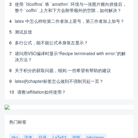
3
使用 `l3coffins` 将 `amsthm` 环境与一张图片横向拼接后，
整个 `coffin` 上方和下方会附带额外的空隙，如何解决？
4
latex 中怎么样给第二作者加上星号，第三作者加上加号？
5
测试反馈
6
多行公式，能不能公式本身靠左显示？
7
请问用VSC编译时显示“Recipe terminated with error.”的解
决方法？
8
关于积分的获取问题，细则.一些希望有帮助的建议
9
latex的chapter标签怎么做到不强制另起一页？
10
请教\affiliation如何使用？
热门标签
tikz
字体
目录
LaTeX3
排版
tabularray