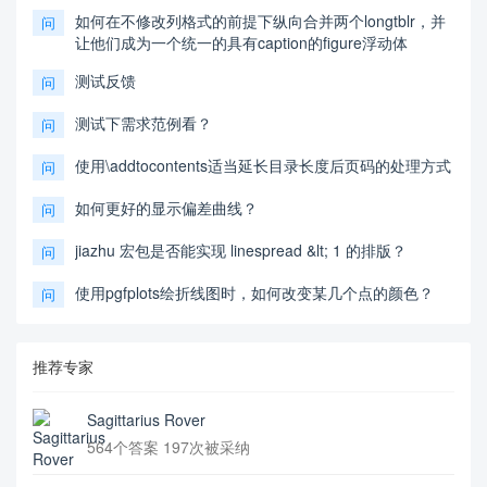
如何在不修改列格式的前提下纵向合并两个longtblr，并
问
让他们成为一个统一的具有caption的figure浮动体
测试反馈
问
测试下需求范例看？
问
使用\addtocontents适当延长目录长度后页码的处理方式
问
如何更好的显示偏差曲线？
问
jiazhu 宏包是否能实现 linespread &lt; 1 的排版？
问
使用pgfplots绘折线图时，如何改变某几个点的颜色？
问
推荐专家
Sagittarius Rover
564个答案 197次被采纳