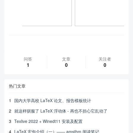
问答
文章
关注者
1
0
0
热门文章
1
国内大学高校 LaTeX 论文、报告模板统计
2
就这样驯服了 LaTeX 浮动体 - 再也不担心它乱动了
3
Texlive 2022 + Winedt11 安装及配置
4
LaTeX 宏包介绍（一）—— amsthm 阅读笔记