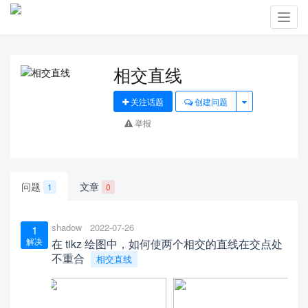
Toggl
navig
相交直线
关注话题
创建问题
举报
问题
文章
1
0
shadow
2022-07-26
1
解决
在 tikz 绘图中，如何使两个相交的直线在交点处
不重合
相交直线