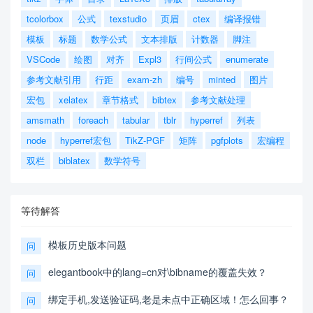
tcolorbox
公式
texstudio
页眉
ctex
编译报错
模板
标题
数学公式
文本排版
计数器
脚注
VSCode
绘图
对齐
Expl3
行间公式
enumerate
参考文献引用
行距
exam-zh
编号
minted
图片
宏包
xelatex
章节格式
bibtex
参考文献处理
amsmath
foreach
tabular
tblr
hyperref
列表
node
hyperref宏包
TikZ-PGF
矩阵
pgfplots
宏编程
双栏
biblatex
数学符号
等待解答
模板历史版本问题
问
elegantbook中的lang=cn对\bibname的覆盖失效？
问
绑定手机,发送验证码,老是未点中正确区域！怎么回事？
问