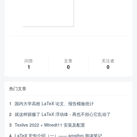
问答
文章
关注者
1
0
0
热门文章
1
国内大学高校 LaTeX 论文、报告模板统计
2
就这样驯服了 LaTeX 浮动体 - 再也不担心它乱动了
3
Texlive 2022 + Winedt11 安装及配置
4
LaTeX 宏包介绍（一）—— amsthm 阅读笔记