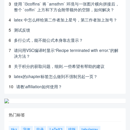
3
使用 `l3coffins` 将 `amsthm` 环境与一张图片横向拼接后，
整个 `coffin` 上方和下方会附带额外的空隙，如何解决？
4
latex 中怎么样给第二作者加上星号，第三作者加上加号？
5
测试反馈
6
多行公式，能不能公式本身靠左显示？
7
请问用VSC编译时显示“Recipe terminated with error.”的解
决方法？
8
关于积分的获取问题，细则.一些希望有帮助的建议
9
latex的chapter标签怎么做到不强制另起一页？
10
请教\affiliation如何使用？
热门标签
tikz
字体
目录
LaTeX3
排版
tabularray