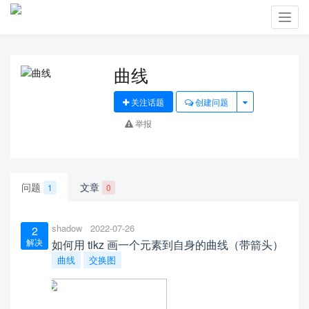
Toggl
navig
曲线
关注话题
创建问题
举报
问题
文章
1
0
shadow
2022-07-26
2
解决
如何用 tikz 画一个元素到自身的曲线（带箭头）
曲线
交换图