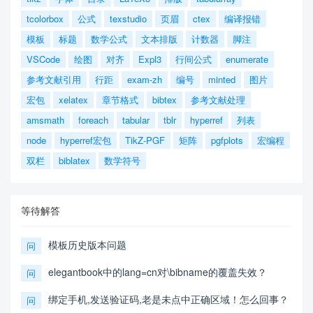
tcolorbox
公式
texstudio
页眉
ctex
编译报错
模板
标题
数学公式
文本排版
计数器
脚注
VSCode
绘图
对齐
Expl3
行间公式
enumerate
参考文献引用
行距
exam-zh
编号
minted
图片
宏包
xelatex
章节格式
bibtex
参考文献处理
amsmath
foreach
tabular
tblr
hyperref
列表
node
hyperref宏包
TikZ-PGF
矩阵
pgfplots
宏编程
双栏
biblatex
数学符号
等待解答
模板历史版本问题
问
elegantbook中的lang=cn对\bibname的覆盖失效？
问
绑定手机,发送验证码,老是未点中正确区域！怎么回事？
问