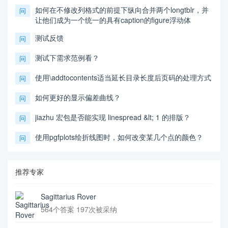
如何在不修改列格式的前提下纵向合并两个longtblr，并
问
让他们成为一个统一的具有caption的figure浮动体
测试反馈
问
测试下需求范例看？
问
使用\addtocontents适当延长目录长度后页码的处理方式
问
如何更好的显示偏差曲线？
问
jiazhu 宏包是否能实现 linespread &lt; 1 的排版？
问
使用pgfplots绘折线图时，如何改变某几个点的颜色？
问
推荐专家
Sagittarius Rover
564个答案 197次被采纳