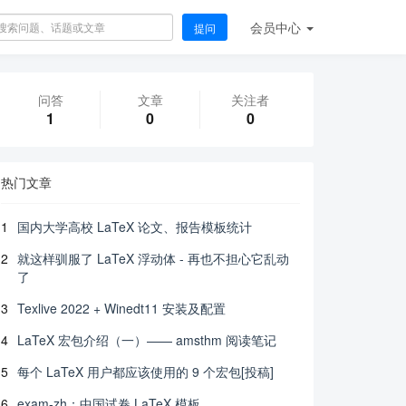
会员
中心
提问
问答
文章
关注者
1
0
0
热门文章
1
国内大学高校 LaTeX 论文、报告模板统计
2
就这样驯服了 LaTeX 浮动体 - 再也不担心它乱动
了
3
Texlive 2022 + Winedt11 安装及配置
4
LaTeX 宏包介绍（一）—— amsthm 阅读笔记
5
每个 LaTeX 用户都应该使用的 9 个宏包[投稿]
6
exam-zh：中国试卷 LaTeX 模板