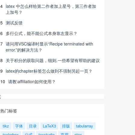
4
latex 中怎么样给第二作者加上星号，第三作者加
上加号？
5
测试反馈
6
多行公式，能不能公式本身靠左显示？
7
请问用VSC编译时显示“Recipe terminated with
error.”的解决方法？
8
关于积分的获取问题，细则.一些希望有帮助的建议
9
latex的chapter标签怎么做到不强制另起一页？
10
请教\affiliation如何使用？
热门标签
tikz
字体
目录
LaTeX3
排版
tabularray
tcolorbox
公式
texstudio
页眉
ctex