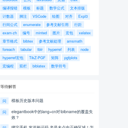
编译报错
模板
标题
数学公式
文本排版
计数器
脚注
VSCode
绘图
对齐
Expl3
行间公式
enumerate
参考文献引用
行距
exam-zh
编号
minted
图片
宏包
xelatex
章节格式
bibtex
参考文献处理
amsmath
foreach
tabular
tblr
hyperref
列表
node
hyperref宏包
TikZ-PGF
矩阵
pgfplots
宏编程
双栏
biblatex
数学符号
等待解答
模板历史版本问题
问
elegantbook中的lang=cn对\bibname的覆盖失
问
效？
绑定手机,发送验证码,老是未点中正确区域！怎
问