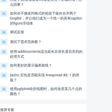
么回事？
如何在不修改列格式的前提下纵向合并两个
问
longtblr，并让他们成为一个统一的具有caption
的figure浮动体
测试反馈
问
测试下需求范例看？
问
使用\addtocontents适当延长目录长度后页码的
问
处理方式
如何更好的显示偏差曲线？
问
jiazhu 宏包是否能实现 linespread &lt; 1 的排
问
版？
使用pgfplots绘折线图时，如何改变某几个点的
问
颜色？
推荐专家