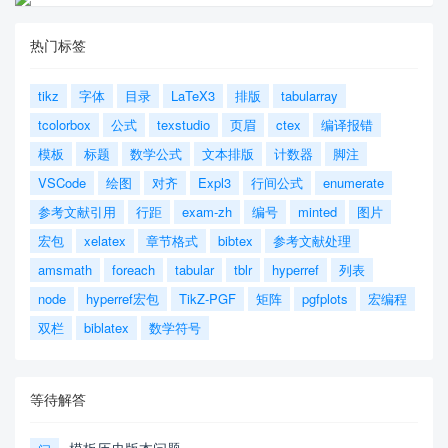
热门标签
tikz
字体
目录
LaTeX3
排版
tabularray
tcolorbox
公式
texstudio
页眉
ctex
编译报错
模板
标题
数学公式
文本排版
计数器
脚注
VSCode
绘图
对齐
Expl3
行间公式
enumerate
参考文献引用
行距
exam-zh
编号
minted
图片
宏包
xelatex
章节格式
bibtex
参考文献处理
amsmath
foreach
tabular
tblr
hyperref
列表
node
hyperref宏包
TikZ-PGF
矩阵
pgfplots
宏编程
双栏
biblatex
数学符号
等待解答