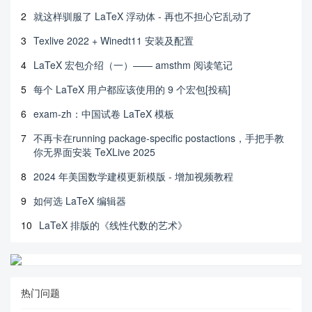
2
就这样驯服了 LaTeX 浮动体 - 再也不担心它乱动了
3
Texlive 2022 + Winedt11 安装及配置
4
LaTeX 宏包介绍（一）—— amsthm 阅读笔记
5
每个 LaTeX 用户都应该使用的 9 个宏包[投稿]
6
exam-zh：中国试卷 LaTeX 模板
7
不再卡在running package-specific postactions，手把手教
你无界面安装 TeXLive 2025
8
2024 年美国数学建模更新模版 - 增加视频教程
9
如何选 LaTeX 编辑器
10
LaTeX 排版的《线性代数的艺术》
热门问题