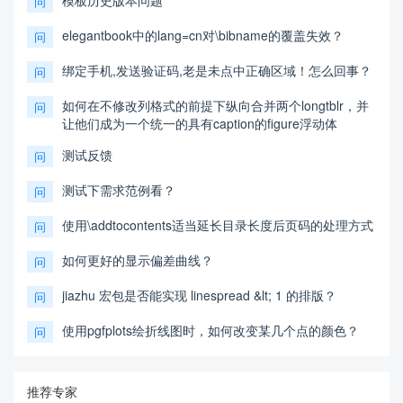
模板历史版本问题
问
elegantbook中的lang=cn对\bibname的覆盖失效？
问
绑定手机,发送验证码,老是未点中正确区域！怎么回事？
问
如何在不修改列格式的前提下纵向合并两个longtblr，并
问
让他们成为一个统一的具有caption的figure浮动体
测试反馈
问
测试下需求范例看？
问
使用\addtocontents适当延长目录长度后页码的处理方式
问
如何更好的显示偏差曲线？
问
jiazhu 宏包是否能实现 linespread &lt; 1 的排版？
问
使用pgfplots绘折线图时，如何改变某几个点的颜色？
问
推荐专家