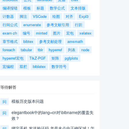
编译报错
模板
标题
数学公式
文本排版
计数器
脚注
VSCode
绘图
对齐
Expl3
行间公式
enumerate
参考文献引用
行距
exam-zh
编号
minted
图片
宏包
xelatex
章节格式
bibtex
参考文献处理
amsmath
foreach
tabular
tblr
hyperref
列表
node
hyperref宏包
TikZ-PGF
矩阵
pgfplots
宏编程
双栏
biblatex
数学符号
等待解答
模板历史版本问题
问
elegantbook中的lang=cn对\bibname的覆盖失
问
效？
绑定手机,发送验证码,老是未点中正确区域！怎
问