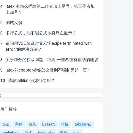
4
latex 中怎么样给第二作者加上星号，第三作者加
上加号？
5
测试反馈
6
多行公式，能不能公式本身靠左显示？
7
请问用VSC编译时显示“Recipe terminated with
error.”的解决方法？
8
关于积分的获取问题，细则.一些希望有帮助的建议
9
latex的chapter标签怎么做到不强制另起一页？
10
请教\affiliation如何使用？
热门标签
tikz
字体
目录
LaTeX3
排版
tabularray
tcolorbox
公式
texstudio
页眉
ctex