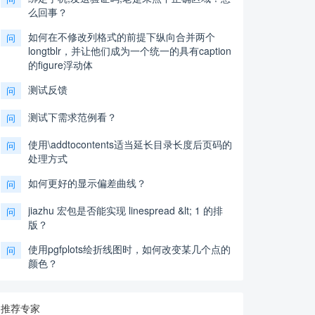
么回事？
如何在不修改列格式的前提下纵向合并两个
问
longtblr，并让他们成为一个统一的具有caption
的figure浮动体
测试反馈
问
测试下需求范例看？
问
使用\addtocontents适当延长目录长度后页码的
问
处理方式
如何更好的显示偏差曲线？
问
jiazhu 宏包是否能实现 linespread &lt; 1 的排
问
版？
使用pgfplots绘折线图时，如何改变某几个点的
问
颜色？
推荐专家