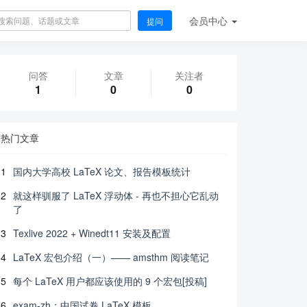
会员
中心
提问
问答
文章
关注者
1
0
0
热门文章
1
国内大学高校 LaTeX 论文、报告模板统计
2
就这样驯服了 LaTeX 浮动体 - 再也不担心它乱动
了
3
Texlive 2022 + Winedt11 安装及配置
4
LaTeX 宏包介绍（一）—— amsthm 阅读笔记
5
每个 LaTeX 用户都应该使用的 9 个宏包[投稿]
6
exam-zh：中国试卷 LaTeX 模板