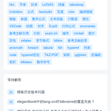
tikz
字体
目录
LaTeX3
排版
tabularray
tcolorbox
公式
texstudio
页眉
ctex
编译报错
模板
标题
数学公式
文本排版
计数器
脚注
VSCode
绘图
对齐
Expl3
行间公式
enumerate
参考文献引用
行距
exam-zh
编号
minted
图片
宏包
xelatex
章节格式
bibtex
参考文献处理
amsmath
foreach
tabular
tblr
hyperref
列表
node
hyperref宏包
TikZ-PGF
矩阵
pgfplots
宏编程
双栏
biblatex
数学符号
等待解答
模板历史版本问题
问
elegantbook中的lang=cn对\bibname的覆盖失效？
问