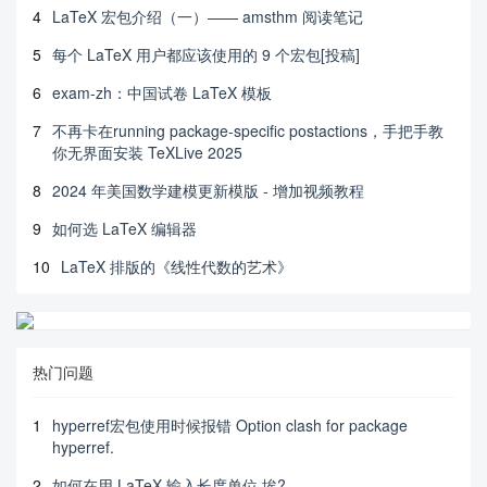
4
LaTeX 宏包介绍（一）—— amsthm 阅读笔记
5
每个 LaTeX 用户都应该使用的 9 个宏包[投稿]
6
exam-zh：中国试卷 LaTeX 模板
7
不再卡在running package-specific postactions，手把手教
你无界面安装 TeXLive 2025
8
2024 年美国数学建模更新模版 - 增加视频教程
9
如何选 LaTeX 编辑器
10
LaTeX 排版的《线性代数的艺术》
热门问题
1
hyperref宏包使用时候报错 Option clash for package
hyperref.
2
如何在用 LaTeX 输入长度单位 埃?