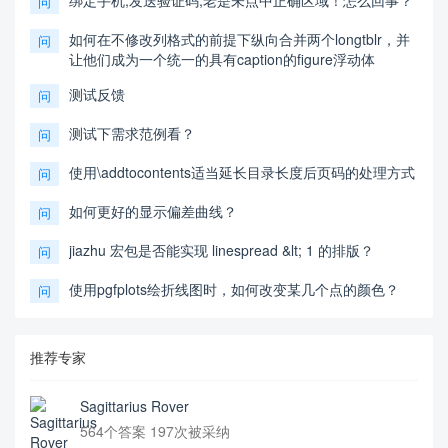
绑定手机,发送验证码,老是未点中正确区域！怎么回事？
问
如何在不修改列格式的前提下纵向合并两个longtblr，并
问
让他们成为一个统一的具有caption的figure浮动体
测试反馈
问
测试下需求范例看？
问
使用\addtocontents适当延长目录长度后页码的处理方式
问
如何更好的显示偏差曲线？
问
jiazhu 宏包是否能实现 linespread &lt; 1 的排版？
问
使用pgfplots绘折线图时，如何改变某几个点的颜色？
问
推荐专家
Sagittarius Rover
564个答案 197次被采纳