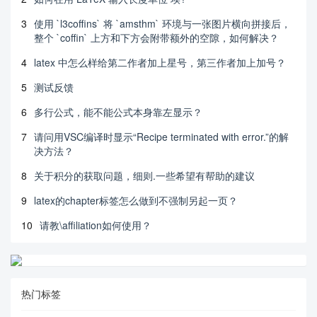
3
使用 `l3coffins` 将 `amsthm` 环境与一张图片横向拼接后，
整个 `coffin` 上方和下方会附带额外的空隙，如何解决？
4
latex 中怎么样给第二作者加上星号，第三作者加上加号？
5
测试反馈
6
多行公式，能不能公式本身靠左显示？
7
请问用VSC编译时显示“Recipe terminated with error.”的解
决方法？
8
关于积分的获取问题，细则.一些希望有帮助的建议
9
latex的chapter标签怎么做到不强制另起一页？
10
请教\affiliation如何使用？
热门标签