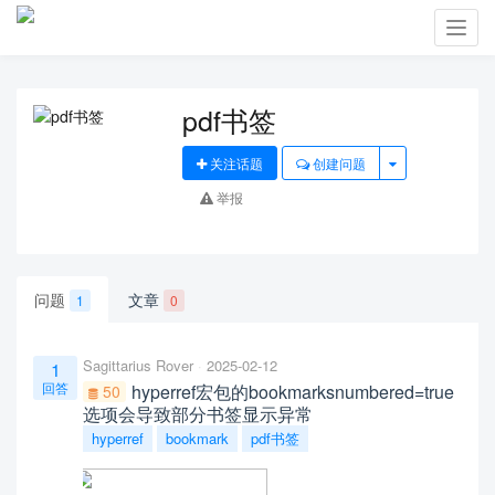
Toggl
navig
pdf书签
关注话题
创建问题
举报
问题
文章
1
0
Sagittarius Rover
2025-02-12
1
回答
hyperref宏包的bookmarksnumbered=true
50
选项会导致部分书签显示异常
hyperref
bookmark
pdf书签