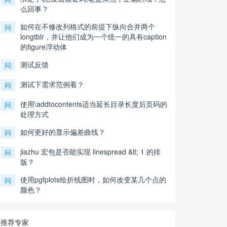
么回事？
如何在不修改列格式的前提下纵向合并两个
问
longtblr，并让他们成为一个统一的具有caption
的figure浮动体
测试反馈
问
测试下需求范例看？
问
使用\addtocontents适当延长目录长度后页码的
问
处理方式
如何更好的显示偏差曲线？
问
jiazhu 宏包是否能实现 linespread &lt; 1 的排
问
版？
使用pgfplots绘折线图时，如何改变某几个点的
问
颜色？
推荐专家