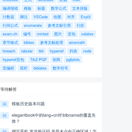
编译报错
模板
标题
数学公式
文本排版
计数器
脚注
VSCode
绘图
对齐
Expl3
行间公式
enumerate
参考文献引用
行距
exam-zh
编号
minted
图片
宏包
xelatex
章节格式
bibtex
参考文献处理
amsmath
foreach
tabular
tblr
hyperref
列表
node
hyperref宏包
TikZ-PGF
矩阵
pgfplots
宏编程
双栏
biblatex
数学符号
等待解答
模板历史版本问题
问
elegantbook中的lang=cn对\bibname的覆盖失
问
效？
绑定手机,发送验证码,老是未点中正确区域！怎
问