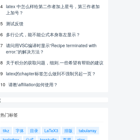
4
latex 中怎么样给第二作者加上星号，第三作者加
上加号？
5
测试反馈
6
多行公式，能不能公式本身靠左显示？
7
请问用VSC编译时显示“Recipe terminated with
error.”的解决方法？
8
关于积分的获取问题，细则.一些希望有帮助的建议
9
latex的chapter标签怎么做到不强制另起一页？
10
请教\affiliation如何使用？
热门标签
tikz
字体
目录
LaTeX3
排版
tabularray
tcolorbox
公式
texstudio
页眉
ctex