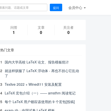
会员
中心
提问
问答
文章
关注者
1
0
0
热门文章
1
国内大学高校 LaTeX 论文、报告模板统计
2
就这样驯服了 LaTeX 浮动体 - 再也不担心它乱动
了
3
Texlive 2022 + Winedt11 安装及配置
4
LaTeX 宏包介绍（一）—— amsthm 阅读笔记
5
每个 LaTeX 用户都应该使用的 9 个宏包[投稿]
6
exam-zh：中国试卷 LaTeX 模板