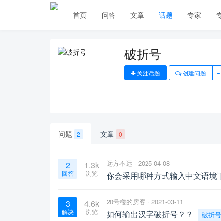
首页
问答
文章
话题
专家
破折号
关注话题
创建问题
问题
文章
2
0
远方不远
2025-04-08
2
1.3k
回答
浏览
你会采用哪种方式输入中文语境
20号楼的房客
2021-03-11
3
4.6k
解决
浏览
如何输出汉字破折号？？
破折号