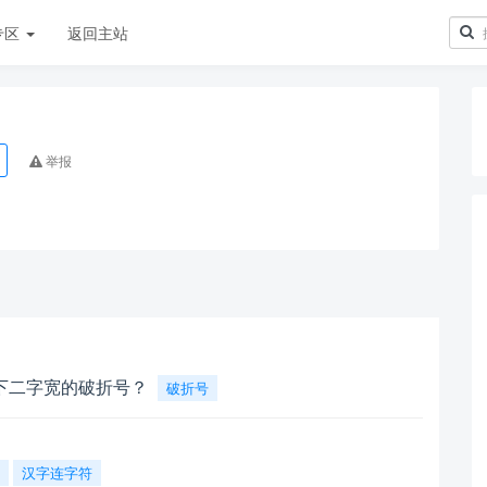
专区
返回主站
举报
下二字宽的破折号？
破折号
汉字连字符