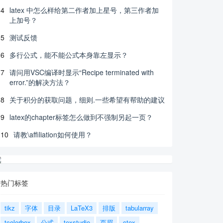
4
latex 中怎么样给第二作者加上星号，第三作者加
上加号？
5
测试反馈
6
多行公式，能不能公式本身靠左显示？
7
请问用VSC编译时显示“Recipe terminated with
error.”的解决方法？
8
关于积分的获取问题，细则.一些希望有帮助的建议
9
latex的chapter标签怎么做到不强制另起一页？
10
请教\affiliation如何使用？
热门标签
tikz
字体
目录
LaTeX3
排版
tabularray
tcolorbox
公式
texstudio
页眉
ctex