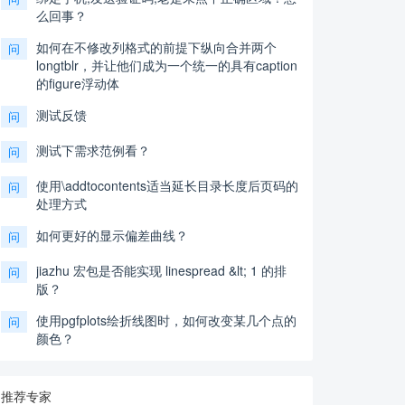
么回事？
如何在不修改列格式的前提下纵向合并两个
问
longtblr，并让他们成为一个统一的具有caption
的figure浮动体
测试反馈
问
测试下需求范例看？
问
使用\addtocontents适当延长目录长度后页码的
问
处理方式
如何更好的显示偏差曲线？
问
jiazhu 宏包是否能实现 linespread &lt; 1 的排
问
版？
使用pgfplots绘折线图时，如何改变某几个点的
问
颜色？
推荐专家