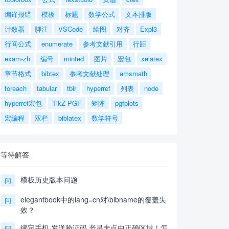
编译报错
模板
标题
数学公式
文本排版
计数器
脚注
VSCode
绘图
对齐
Expl3
行间公式
enumerate
参考文献引用
行距
exam-zh
编号
minted
图片
宏包
xelatex
章节格式
bibtex
参考文献处理
amsmath
foreach
tabular
tblr
hyperref
列表
node
hyperref宏包
TikZ-PGF
矩阵
pgfplots
宏编程
双栏
biblatex
数学符号
等待解答
模板历史版本问题
问
elegantbook中的lang=cn对\bibname的覆盖失
问
效？
绑定手机,发送验证码,老是未点中正确区域！怎
问