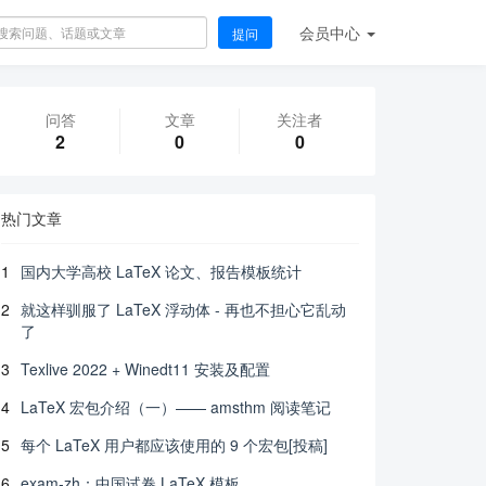
会员
中心
提问
问答
文章
关注者
2
0
0
热门文章
1
国内大学高校 LaTeX 论文、报告模板统计
2
就这样驯服了 LaTeX 浮动体 - 再也不担心它乱动
了
3
Texlive 2022 + Winedt11 安装及配置
4
LaTeX 宏包介绍（一）—— amsthm 阅读笔记
5
每个 LaTeX 用户都应该使用的 9 个宏包[投稿]
6
exam-zh：中国试卷 LaTeX 模板