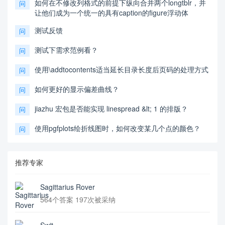
如何在不修改列格式的前提下纵向合并两个longtblr，并
问
让他们成为一个统一的具有caption的figure浮动体
测试反馈
问
测试下需求范例看？
问
使用\addtocontents适当延长目录长度后页码的处理方式
问
如何更好的显示偏差曲线？
问
jiazhu 宏包是否能实现 linespread &lt; 1 的排版？
问
使用pgfplots绘折线图时，如何改变某几个点的颜色？
问
推荐专家
Sagittarius Rover
564个答案 197次被采纳
Swit