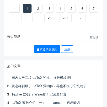
«
1
2
3
4
5
6
7
8
...
206
207
»
每日签到
排行榜
请登录后签到
注册
热门文章
1
国内大学高校 LaTeX 论文、报告模板统计
2
就这样驯服了 LaTeX 浮动体 - 再也不担心它乱动了
3
Texlive 2022 + Winedt11 安装及配置
4
LaTeX 宏包介绍（一）—— amsthm 阅读笔记