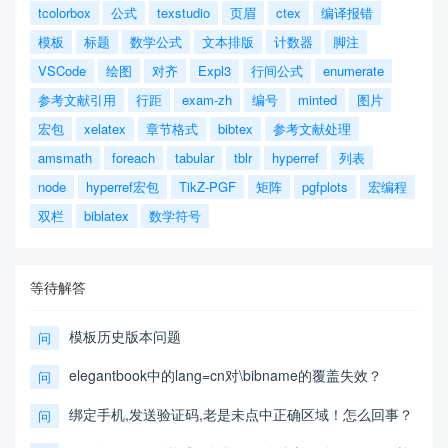
tcolorbox
公式
texstudio
页眉
ctex
编译报错
模板
标题
数学公式
文本排版
计数器
脚注
VSCode
绘图
对齐
Expl3
行间公式
enumerate
参考文献引用
行距
exam-zh
编号
minted
图片
宏包
xelatex
章节格式
bibtex
参考文献处理
amsmath
foreach
tabular
tblr
hyperref
列表
node
hyperref宏包
TikZ-PGF
矩阵
pgfplots
宏编程
双栏
biblatex
数学符号
等待解答
模板历史版本问题
问
elegantbook中的lang=cn对\bibname的覆盖失效？
问
绑定手机,发送验证码,老是未点中正确区域！怎么回事？
问