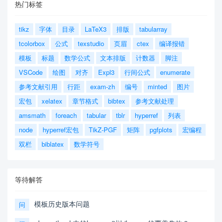
热门标签
tikz
字体
目录
LaTeX3
排版
tabularray
tcolorbox
公式
texstudio
页眉
ctex
编译报错
模板
标题
数学公式
文本排版
计数器
脚注
VSCode
绘图
对齐
Expl3
行间公式
enumerate
参考文献引用
行距
exam-zh
编号
minted
图片
宏包
xelatex
章节格式
bibtex
参考文献处理
amsmath
foreach
tabular
tblr
hyperref
列表
node
hyperref宏包
TikZ-PGF
矩阵
pgfplots
宏编程
双栏
biblatex
数学符号
等待解答
模板历史版本问题
问