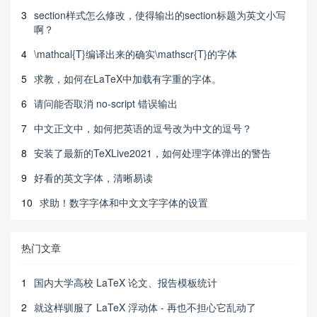
3
section样式怎么修改，使得输出的section标题为英文小写
啊？
4
\mathcal{T}编译出来的确实\mathscr{T}的字体
5
求教，如何在LaTeX中加载有字重的字体。
6
请问能否取消 no-script 错误输出
7
中文正文中，如何把英语的逗号改为中文的逗号？
8
安装了最新的TeXLive2021，如何处理字体弹出的警告
9
好看的英文字体，清晰易读
10
求助！数字字体和中文文字字体的设置
热门文章
1
国内大学高校 LaTeX 论文、报告模板统计
2
就这样驯服了 LaTeX 浮动体 - 再也不担心它乱动了