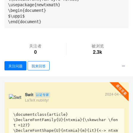
\usepackage{newtxmath}

\begin{document}

$\uppi$

\end{document}
关注者
被浏览
0
2.3k
查看更多
关注问题
我来回答
Swit
2024-04-12
认证专家
LaTeX nubility!
\documentclass{article}

\DeclareFontFamily{U}{ntxmia}{\skewchar \fon
t =127}

\DeclareFontShape{U}{ntxmia}{m}{it}{<-> ntxm