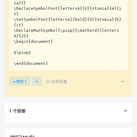
ia}{}    

\DeclareSymbolFont{lettersA}{U}{ntxmia}{m}{i
t}

\SetSymbolFont{lettersA}{bold}{U}{ntxmia}{b}
{it}

\DeclareMathSymbol{\piup}{\mathord}{letters
A}{25}

\begin{document}

$\piup$

\end{document}
添加回复
赞同
1
1
个回答