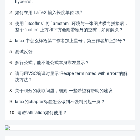
hyperref.
2
如何在用 LaTeX 输入长度单位 埃?
3
使用 `l3coffins` 将 `amsthm` 环境与一张图片横向拼接后，
整个 `coffin` 上方和下方会附带额外的空隙，如何解决？
4
latex 中怎么样给第二作者加上星号，第三作者加上加号？
5
测试反馈
6
多行公式，能不能公式本身靠左显示？
7
请问用VSC编译时显示“Recipe terminated with error.”的解
决方法？
8
关于积分的获取问题，细则.一些希望有帮助的建议
9
latex的chapter标签怎么做到不强制另起一页？
10
请教\affiliation如何使用？