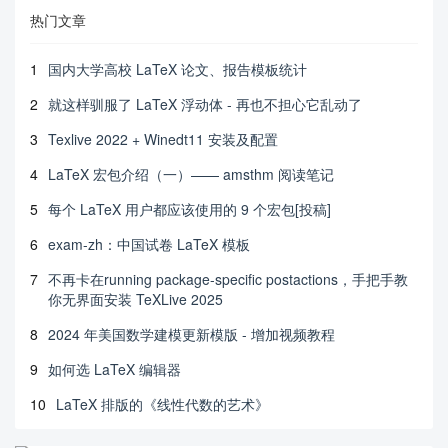
热门文章
1
国内大学高校 LaTeX 论文、报告模板统计
2
就这样驯服了 LaTeX 浮动体 - 再也不担心它乱动了
3
Texlive 2022 + Winedt11 安装及配置
4
LaTeX 宏包介绍（一）—— amsthm 阅读笔记
5
每个 LaTeX 用户都应该使用的 9 个宏包[投稿]
6
exam-zh：中国试卷 LaTeX 模板
7
不再卡在running package-specific postactions，手把手教
你无界面安装 TeXLive 2025
8
2024 年美国数学建模更新模版 - 增加视频教程
9
如何选 LaTeX 编辑器
10
LaTeX 排版的《线性代数的艺术》