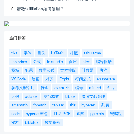
10
请教\affiliation如何使用？
热门标签
tikz
字体
目录
LaTeX3
排版
tabularray
tcolorbox
公式
texstudio
页眉
ctex
编译报错
模板
标题
数学公式
文本排版
计数器
脚注
VSCode
绘图
对齐
Expl3
行间公式
enumerate
参考文献引用
行距
exam-zh
编号
minted
图片
宏包
xelatex
章节格式
bibtex
参考文献处理
amsmath
foreach
tabular
tblr
hyperref
列表
node
hyperref宏包
TikZ-PGF
矩阵
pgfplots
宏编程
双栏
biblatex
数学符号