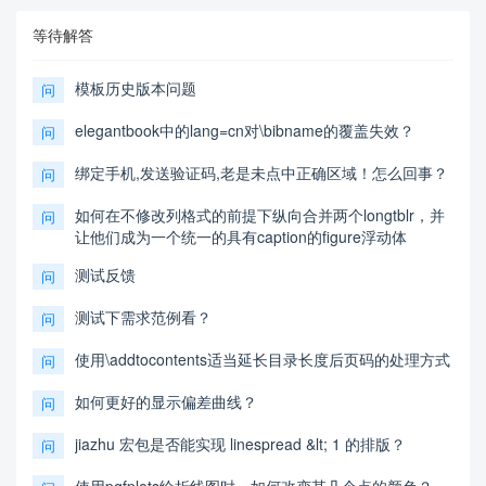
等待解答
模板历史版本问题
问
elegantbook中的lang=cn对\bibname的覆盖失效？
问
绑定手机,发送验证码,老是未点中正确区域！怎么回事？
问
如何在不修改列格式的前提下纵向合并两个longtblr，并
问
让他们成为一个统一的具有caption的figure浮动体
测试反馈
问
测试下需求范例看？
问
使用\addtocontents适当延长目录长度后页码的处理方式
问
如何更好的显示偏差曲线？
问
jiazhu 宏包是否能实现 linespread &lt; 1 的排版？
问