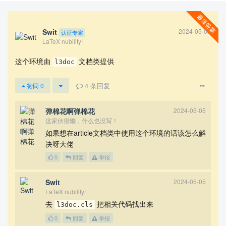
Swit
2024-05-05
认证专家
LaTeX nubility!
这个环境由
文档类提供
l3doc
4
条回复
赞同
0
查看更多
弹棉花啊弹棉花
2024-05-05
这家伙很懒，什么也没写！
如果想在article文档类中使用这个环境的话该怎么解
决呀大佬
0
回复
举报
Swit
2024-05-05
LaTeX nubility!
去
把相关代码找出来
l3doc.cls
0
回复
举报