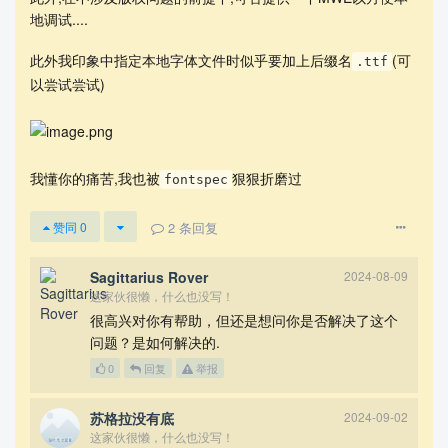
地调试....
此外我印象中指定本地字体文件时似乎要加上后缀名
(可
.ttf
以尝试尝试)
我懂你的痛苦,我也被
狠狠折磨过
fontspec
2
条回复
赞同
0
Sagittarius Rover
2024-08-09
这家伙很懒，什么也没写！
很高兴对你有帮助，但还是想问你是否解决了这个
问题？是如何解决的.
0
回复
举报
苏格拉没有底
2024-09-02
这家伙很懒，什么也没写！