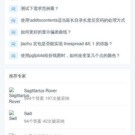
测试下需求范例看？
问
使用\addtocontents适当延长目录长度后页码的处理方式
问
如何更好的显示偏差曲线？
问
jiazhu 宏包是否能实现 linespread &lt; 1 的排版？
问
使用pgfplots绘折线图时，如何改变某几个点的颜色？
问
推荐专家
Sagittarius Rover
564个答案 197次被采纳
Swit
94个答案 42次被采纳