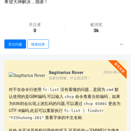
希望大神解决，感谢！
关注者
被浏览
0
3k
关注问题
我来回答
查看更多
Sagittarius Rover
2024-08-06
这家伙很懒，什么也没写！
对于在命令行使用
没有看懂的问题，是因为
默
fc-list
cmd
认使用的是GBK编码,可以输入
命令查看当前编码，如果
chcp
为936则会出现上述乱码的问题,可以通过
更改为
chcp 65001
UTF-8编码,此后可以重新执行
fc-list | findstr
查看字体的中文名称.
"FZShuSong-Z01"
此外,在不涉及版权问题的前提下,可否提供一下MWE以方便本