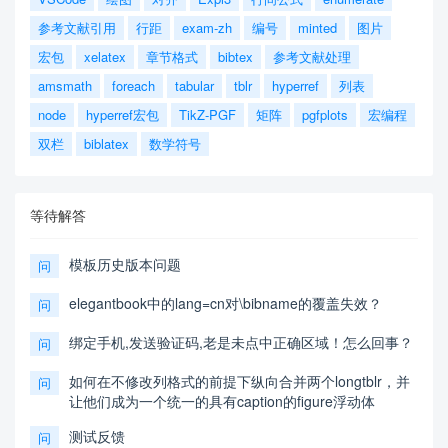
参考文献引用
行距
exam-zh
编号
minted
图片
宏包
xelatex
章节格式
bibtex
参考文献处理
amsmath
foreach
tabular
tblr
hyperref
列表
node
hyperref宏包
TikZ-PGF
矩阵
pgfplots
宏编程
双栏
biblatex
数学符号
等待解答
模板历史版本问题
问
elegantbook中的lang=cn对\bibname的覆盖失效？
问
绑定手机,发送验证码,老是未点中正确区域！怎么回事？
问
如何在不修改列格式的前提下纵向合并两个longtblr，并
问
让他们成为一个统一的具有caption的figure浮动体
测试反馈
问