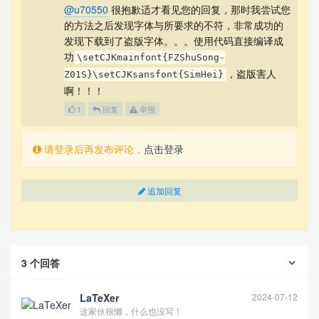
@u70550
很抱歉适才看见您的回复，那时我尝试您
的方法之后发现字体与所要求的不符，非常成功的
发现下载到了盗版字体。。。使用代码直接编译成
功
\setCJKmainfont{FZShuSong-
，盗版害人
Z01S}\setCJKsansfont{SimHei}
啊！！！
1
回复
举报
请登录后再发布评论，
点击登录
追加回复
3
个回答
LaTeXer
2024-07-12
这家伙很懒，什么也没写！