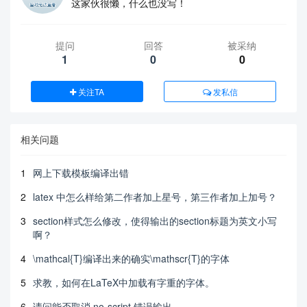
这家伙很懒，什么也没写！
提问
回答
被采纳
1
0
0
关注TA
发私信
相关问题
1
网上下载模板编译出错
2
latex 中怎么样给第二作者加上星号，第三作者加上加号？
3
section样式怎么修改，使得输出的section标题为英文小写
啊？
4
\mathcal{T}编译出来的确实\mathscr{T}的字体
5
求教，如何在LaTeX中加载有字重的字体。
6
请问能否取消 no-script 错误输出