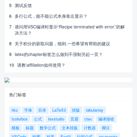
5
测试反馈
6
多行公式，能不能公式本身靠左显示？
7
请问用VSC编译时显示“Recipe terminated with error.”的解
决方法？
8
关于积分的获取问题，细则.一些希望有帮助的建议
9
latex的chapter标签怎么做到不强制另起一页？
10
请教\affiliation如何使用？
热门标签
tikz
字体
目录
LaTeX3
排版
tabularray
tcolorbox
公式
texstudio
页眉
ctex
编译报错
模板
标题
数学公式
文本排版
计数器
脚注
VSCode
绘图
对齐
Expl3
行间公式
enumerate