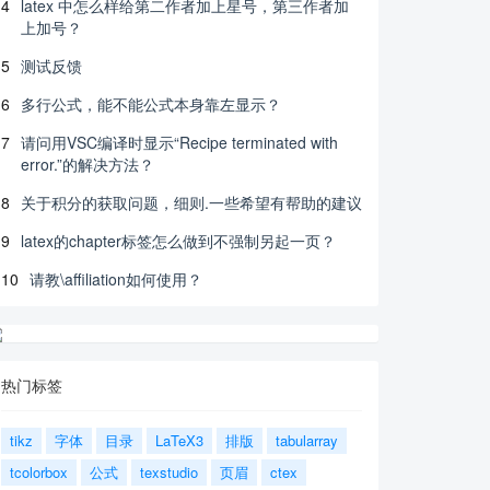
4
latex 中怎么样给第二作者加上星号，第三作者加
上加号？
5
测试反馈
6
多行公式，能不能公式本身靠左显示？
7
请问用VSC编译时显示“Recipe terminated with
error.”的解决方法？
8
关于积分的获取问题，细则.一些希望有帮助的建议
9
latex的chapter标签怎么做到不强制另起一页？
10
请教\affiliation如何使用？
热门标签
tikz
字体
目录
LaTeX3
排版
tabularray
tcolorbox
公式
texstudio
页眉
ctex