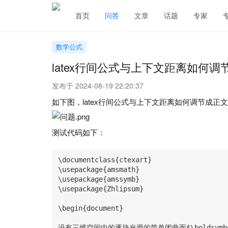
首页
问答
文章
话题
专家
数学公式
latex行间公式与上下文距离如何调
发布于 2024-08-19 22:20:37
如下图，latex行间公式与上下文距离如何调节成正
测试代码如下：
\documentclass{ctexart}

\usepackage{amsmath}

\usepackage{amssymb}

\usepackage{Zhlipsum}

\begin{document}

设有三维空间中的逐块光滑的简单闭曲面$\boldsym