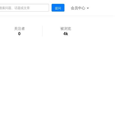
会员
中心
提问
关注者
被浏览
0
4k