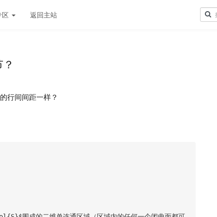
专区
返回主站
节？
文的行间间距一样？
bol{S}$围成的二维单连通区域（区域内的任何一个闭曲面都可