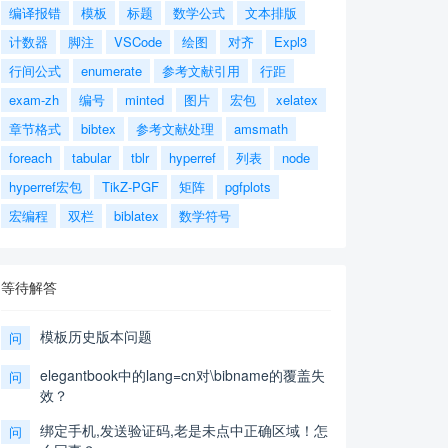
编译报错
模板
标题
数学公式
文本排版
计数器
脚注
VSCode
绘图
对齐
Expl3
行间公式
enumerate
参考文献引用
行距
exam-zh
编号
minted
图片
宏包
xelatex
章节格式
bibtex
参考文献处理
amsmath
foreach
tabular
tblr
hyperref
列表
node
hyperref宏包
TikZ-PGF
矩阵
pgfplots
宏编程
双栏
biblatex
数学符号
等待解答
模板历史版本问题
问
elegantbook中的lang=cn对\bibname的覆盖失
问
效？
绑定手机,发送验证码,老是未点中正确区域！怎
问