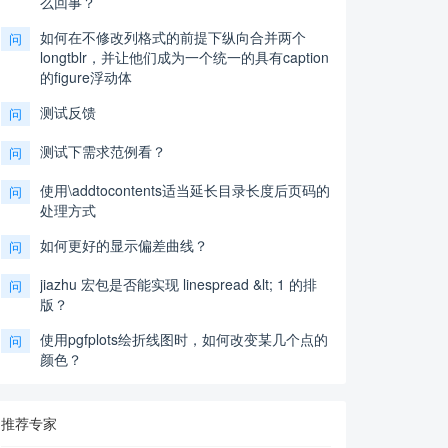
么回事？
如何在不修改列格式的前提下纵向合并两个
问
longtblr，并让他们成为一个统一的具有caption
的figure浮动体
测试反馈
问
测试下需求范例看？
问
使用\addtocontents适当延长目录长度后页码的
问
处理方式
如何更好的显示偏差曲线？
问
jiazhu 宏包是否能实现 linespread &lt; 1 的排
问
版？
使用pgfplots绘折线图时，如何改变某几个点的
问
颜色？
推荐专家