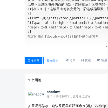
以在不经过区域外的点的情况下连续收缩为区域内的一点)$D$，三
z)$在$D+S$上连续且有对各变元的一阶连续偏导数，
\[

\iiint_{D}\left(\frac{\partial P}{\partial
R}{\partial z}\right) \mathrm{d} x \mathr
hrm{d} z+Q \mathrm{d} z \mathrm{d} x+R \ma
\]

规定闭曲面$\boldsymbol{S}$的外侧为正方向.

\end{document}
分享
收藏
感谢
关注问题
我来回答
1
个回答
shadow
这个人懒得不得了，竟然啥也没写
如果局部修改，建议采用垂直距离命令(诸如
\vskip,