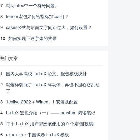
7
询问latex中一个符号问题。
8
tensor宏包如何给指标加\bar{}？
9
cases公式与后面文字间距过大，如何设置？
10
如何实现下述字体的效果
热门文章
1
国内大学高校 LaTeX 论文、报告模板统计
2
就这样驯服了 LaTeX 浮动体 - 再也不担心它乱动
了
3
Texlive 2022 + Winedt11 安装及配置
4
LaTeX 宏包介绍（一）—— amsthm 阅读笔记
5
每个 LaTeX 用户都应该使用的 9 个宏包[投稿]
6
exam-zh：中国试卷 LaTeX 模板