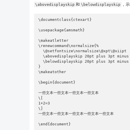
和
，示
\abovedisplayskip
\belowdisplayskip
\documentclass{ctexart}

\usepackage{amsmath}

\makeatletter

\renewcommand\normalsize{%

  \@setfontsize\normalsize\@xpt\@xiipt

  \abovedisplayskip 20pt plus 3pt minus 3pt

  \belowdisplayskip 20pt plus 3pt minus 3pt

}

\makeatother

\begin{document}

一些文本一些文本一些文本一些文本

\[

1+2=3

\]

一些文本一些文本一些文本一些文本一些文本
