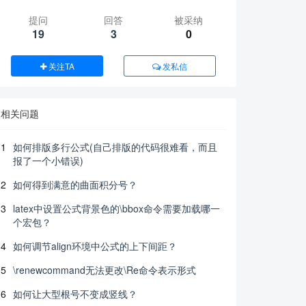
提问
回答
被采纳
19
3
0
关注TA
发私信
相关问题
1
如何排版多行公式(自己排版的代码很难看，而且
报了一个小错误)
2
如何得到满意的曲面积分号？
3
latex中设置公式背景色的\bbox命令需要加载哪一
个宏包？
4
如何调节align环境中公式的上下间距？
5
\renewcommand无法更改\Re命令表示形式
6
如何让大型根号不变成竖线？