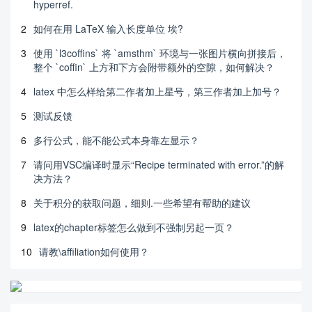
hyperref.
2
如何在用 LaTeX 输入长度单位 埃?
3
使用 `l3coffins` 将 `amsthm` 环境与一张图片横向拼接后，
整个 `coffin` 上方和下方会附带额外的空隙，如何解决？
4
latex 中怎么样给第二作者加上星号，第三作者加上加号？
5
测试反馈
6
多行公式，能不能公式本身靠左显示？
7
请问用VSC编译时显示“Recipe terminated with error.”的解
决方法？
8
关于积分的获取问题，细则.一些希望有帮助的建议
9
latex的chapter标签怎么做到不强制另起一页？
10
请教\affiliation如何使用？