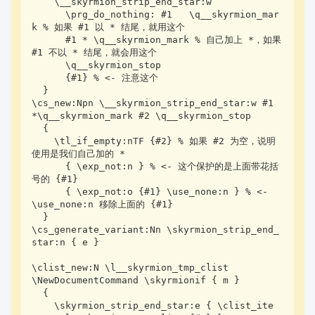
    \__skyrmion_strip_end_star:w 

      \prg_do_nothing: #1   \q__skyrmion_mar
k % 如果 #1 以 * 结尾，就用这个

      #1 * \q__skyrmion_mark % 自己加上 *，如果 
#1 不以 * 结尾，就会用这个

      \q__skyrmion_stop 

      {#1} % <- 注意这个

  }

\cs_new:Npn \__skyrmion_strip_end_star:w #1 
*\q__skyrmion_mark #2 \q__skyrmion_stop

  {

    \tl_if_empty:nTF {#2} % 如果 #2 为空，说明
使用是我们自己加的 *

      { \exp_not:n } % <- 这个保护的是上面带花括
号的 {#1}

      { \exp_not:o {#1} \use_none:n } % <- 
\use_none:n 移除上面的 {#1}

  }

\cs_generate_variant:Nn \skyrmion_strip_end_
star:n { e }

\clist_new:N \l__skyrmion_tmp_clist

\NewDocumentCommand \skyrmionif { m }

  {

    \skyrmion_strip_end_star:e { \clist_ite