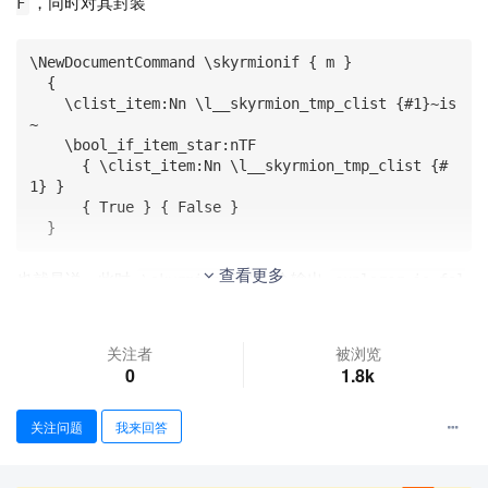
，同时对其封装
F
\NewDocumentCommand \skyrmionif { m }

  {

    \clist_item:Nn \l__skyrmion_tmp_clist {#1}~is
~

    \bool_if_item_star:nTF

      { \clist_item:Nn \l__skyrmion_tmp_clist {#
1} }

      { True } { False }

  }
查看更多
也就是说，此时
会输出
\skyrmionif{1}
explorer is fal
，
会输出
. 需要注
se
\skyrmionif{2}
fishrows is true
意的是还要保障带有 star (*) 的 item，其输出不会带有star，即
关注者
被浏览
不希望
输出
.
\skyrmionif{2}
fishrows* is true
0
1.8k
关注问题
我来回答