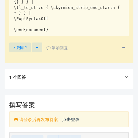
{} } } |

\tl_to_str:e { \skyrmion_strip_end_star:n {   
* } } |

\ExplSyntaxOff

\end{document}
添加回复
赞同
2
1
个回答
撰写答案
请登录后再发布答案，
点击登录