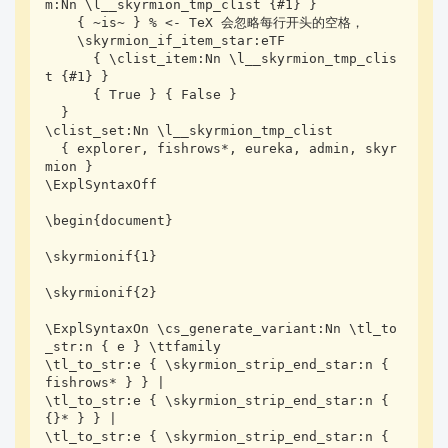
m:Nn \l__skyrmion_tmp_clist {#1} }

    { ~is~ } % <- TeX 会忽略每行开头的空格，

    \skyrmion_if_item_star:eTF

      { \clist_item:Nn \l__skyrmion_tmp_clis
t {#1} }

      { True } { False }

  }

\clist_set:Nn \l__skyrmion_tmp_clist

  { explorer, fishrows*, eureka, admin, skyr
mion }

\ExplSyntaxOff

\begin{document}

\skyrmionif{1}

\skyrmionif{2}

\ExplSyntaxOn \cs_generate_variant:Nn \tl_to
_str:n { e } \ttfamily

\tl_to_str:e { \skyrmion_strip_end_star:n { 
fishrows* } } |

\tl_to_str:e { \skyrmion_strip_end_star:n { 
{}* } } |

\tl_to_str:e { \skyrmion_strip_end_star:n { 