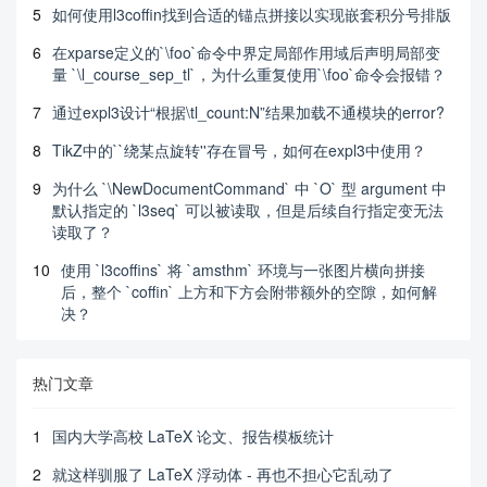
5
如何使用l3coffin找到合适的锚点拼接以实现嵌套积分号排版
6
在xparse定义的`\foo`命令中界定局部作用域后声明局部变
量 `\l_course_sep_tl`，为什么重复使用`\foo`命令会报错？
7
通过expl3设计“根据\tl_count:N”结果加载不通模块的error?
8
TikZ中的``绕某点旋转''存在冒号，如何在expl3中使用？
9
为什么 `\NewDocumentCommand` 中 `O` 型 argument 中
默认指定的 `l3seq` 可以被读取，但是后续自行指定变无法
读取了？
10
使用 `l3coffins` 将 `amsthm` 环境与一张图片横向拼接
后，整个 `coffin` 上方和下方会附带额外的空隙，如何解
决？
热门文章
1
国内大学高校 LaTeX 论文、报告模板统计
2
就这样驯服了 LaTeX 浮动体 - 再也不担心它乱动了