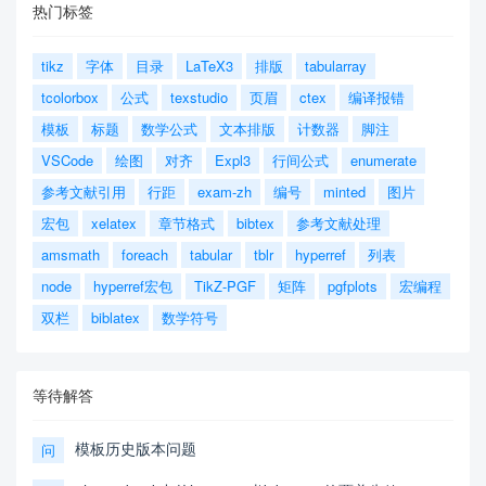
热门标签
tikz
字体
目录
LaTeX3
排版
tabularray
tcolorbox
公式
texstudio
页眉
ctex
编译报错
模板
标题
数学公式
文本排版
计数器
脚注
VSCode
绘图
对齐
Expl3
行间公式
enumerate
参考文献引用
行距
exam-zh
编号
minted
图片
宏包
xelatex
章节格式
bibtex
参考文献处理
amsmath
foreach
tabular
tblr
hyperref
列表
node
hyperref宏包
TikZ-PGF
矩阵
pgfplots
宏编程
双栏
biblatex
数学符号
等待解答
模板历史版本问题
问