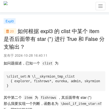
Toggl
navig
Expl3
如何根据 expl3 的 clist 中某个 item
20
是否后面带有 star (*) 进行 True 和 False 分
支输出？
发布于 2024-10-28 16:40:11
如问题描述，已知一个
为
clist
\clist_set:N \l__skyrmion_tmp_clist

  { explorer, fishrows*, eureka, admin, skyrmion 
}
其中第二个
为
，其后面带有 star (*)
item
fishrows
那么我要实现一个判断，函数名为
\bool_if_item_star:nT