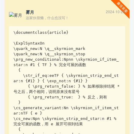
雾月
2024-10-28
这家伙很懒，什么也没写！
\documentclass{article}

\ExplSyntaxOn

\quark_new:N \q__skyrmion_mark

\quark_new:N \q__skyrmion_stop

\prg_new_conditional:Npnn \skyrmion_if_item_
star:n #1 { TF } % 完全可展的函数

  {

    \str_if_eq:eeTF { \skyrmion_strip_end_st
ar:n {#1} } { \exp_not:n {#1} }

      { \prg_return_false: } % 如果移除掉结尾 * 
号之后，两个相同，说明原来没有星号

      { \prg_return_true:  } % 反之，则有

  }

\cs_generate_variant:Nn \skyrmion_if_item_st
ar:nTF { e }

\cs_new:Npn \skyrmion_strip_end_star:n #1 % 
完全可展的函数，用 e 展开可得到结果

  { 
