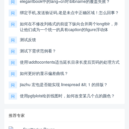
elegantbook中的lang=cn对\bibname的覆盖失效？
问
绑定手机,发送验证码,老是未点中正确区域！怎么回事？
问
如何在不修改列格式的前提下纵向合并两个longtblr，并
问
让他们成为一个统一的具有caption的figure浮动体
测试反馈
问
测试下需求范例看？
问
使用\addtocontents适当延长目录长度后页码的处理方式
问
如何更好的显示偏差曲线？
问
jiazhu 宏包是否能实现 linespread &lt; 1 的排版？
问
使用pgfplots绘折线图时，如何改变某几个点的颜色？
问
推荐专家