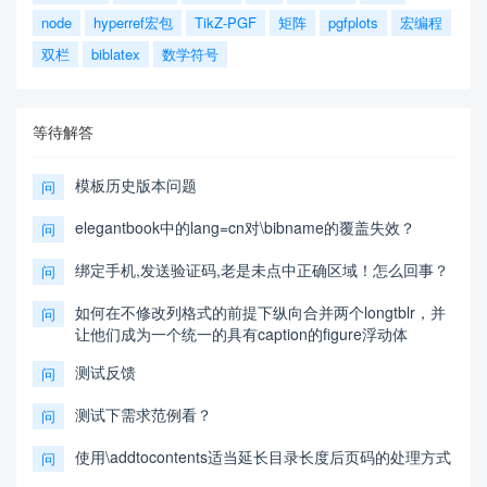
node
hyperref宏包
TikZ-PGF
矩阵
pgfplots
宏编程
双栏
biblatex
数学符号
等待解答
模板历史版本问题
问
elegantbook中的lang=cn对\bibname的覆盖失效？
问
绑定手机,发送验证码,老是未点中正确区域！怎么回事？
问
如何在不修改列格式的前提下纵向合并两个longtblr，并
问
让他们成为一个统一的具有caption的figure浮动体
测试反馈
问
测试下需求范例看？
问
使用\addtocontents适当延长目录长度后页码的处理方式
问