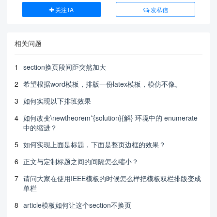
关注TA
发私信
相关问题
1
section换页段间距突然加大
2
希望根据word模板，排版一份latex模板，模仿不像。
3
如何实现以下排班效果
4
如何改变\newtheorem*{solution}{解} 环境中的 enumerate
中的缩进？
5
如何实现上面是标题，下面是整页边框的效果？
6
正文与定制标题之间的间隔怎么缩小？
7
请问大家在使用IEEE模板的时候怎么样把模板双栏排版变成
单栏
8
article模板如何让这个section不换页