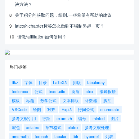
决方法？
8
关于积分的获取问题，细则.一些希望有帮助的建议
9
latex的chapter标签怎么做到不强制另起一页？
10
请教\affiliation如何使用？
热门标签
tikz
字体
目录
LaTeX3
排版
tabularray
tcolorbox
公式
texstudio
页眉
ctex
编译报错
模板
标题
数学公式
文本排版
计数器
脚注
VSCode
绘图
对齐
Expl3
行间公式
enumerate
参考文献引用
行距
exam-zh
编号
minted
图片
宏包
xelatex
章节格式
bibtex
参考文献处理
amsmath
foreach
tabular
tblr
hyperref
列表