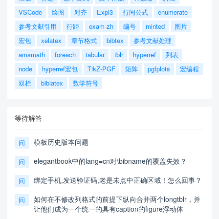
VSCode
绘图
对齐
Expl3
行间公式
enumerate
参考文献引用
行距
exam-zh
编号
minted
图片
宏包
xelatex
章节格式
bibtex
参考文献处理
amsmath
foreach
tabular
tblr
hyperref
列表
node
hyperref宏包
TikZ-PGF
矩阵
pgfplots
宏编程
双栏
biblatex
数学符号
等待解答
模板历史版本问题
问
elegantbook中的lang=cn对\bibname的覆盖失效？
问
绑定手机,发送验证码,老是未点中正确区域！怎么回事？
问
如何在不修改列格式的前提下纵向合并两个longtblr，并
问
让他们成为一个统一的具有caption的figure浮动体