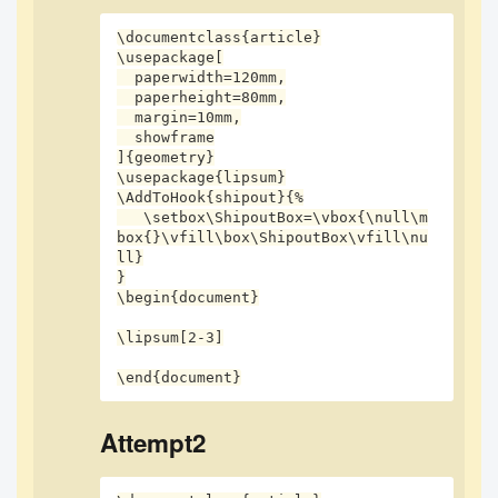
\documentclass{article}

\usepackage[

  paperwidth=120mm,

  paperheight=80mm,

  margin=10mm,

  showframe

]{geometry}

\usepackage{lipsum}

\AddToHook{shipout}{%

   \setbox\ShipoutBox=\vbox{\null\m
box{}\vfill\box\ShipoutBox\vfill\nu
ll}

}

\begin{document}

\lipsum[2-3]

\end{document}
Attempt2