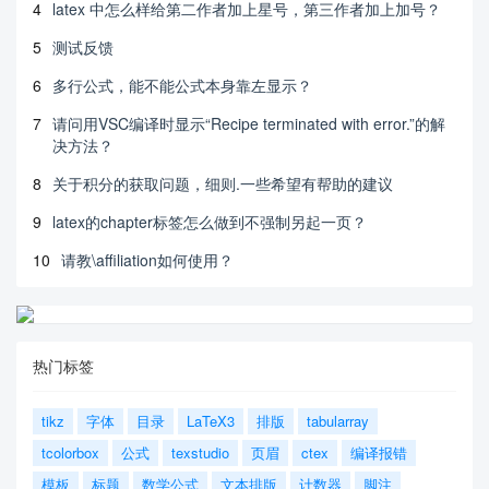
4
latex 中怎么样给第二作者加上星号，第三作者加上加号？
5
测试反馈
6
多行公式，能不能公式本身靠左显示？
7
请问用VSC编译时显示“Recipe terminated with error.”的解
决方法？
8
关于积分的获取问题，细则.一些希望有帮助的建议
9
latex的chapter标签怎么做到不强制另起一页？
10
请教\affiliation如何使用？
热门标签
tikz
字体
目录
LaTeX3
排版
tabularray
tcolorbox
公式
texstudio
页眉
ctex
编译报错
模板
标题
数学公式
文本排版
计数器
脚注