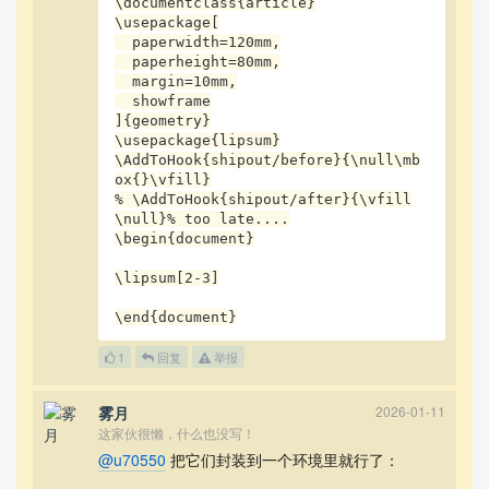
\documentclass{article}

\usepackage[

  paperwidth=120mm,

  paperheight=80mm,

  margin=10mm,

  showframe

]{geometry}

\usepackage{lipsum}

\AddToHook{shipout/before}{\null\mb
ox{}\vfill}

% \AddToHook{shipout/after}{\vfill
\null}% too late....

\begin{document}

\lipsum[2-3]

\end{document}
1
回复
举报
雾月
2026-01-11
这家伙很懒，什么也没写！
@u70550
把它们封装到一个环境里就行了：