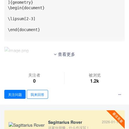
]{geometry}

\begin{document}

\lipsum[2-3]

\end{document}

查看更多
但我想让第二页文字垂直居中，当然第一页已经占满一整页，
就等价于不做任何修改。请问该怎么实现。
关注者
被浏览
0
1.2k
关注问题
我来回答
Sagittarius Rover
2026-01-10
这家伙很懒，什么也没写！