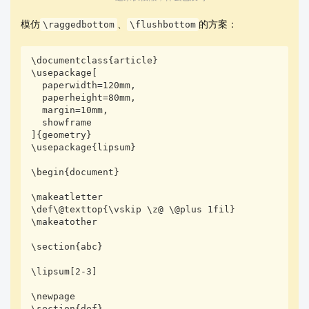
模仿
、
的方案：
\raggedbottom
\flushbottom
\documentclass{article}

\usepackage[

  paperwidth=120mm,

  paperheight=80mm,

  margin=10mm,

  showframe

]{geometry}

\usepackage{lipsum}

\begin{document}

\makeatletter

\def\@texttop{\vskip \z@ \@plus 1fil}

\makeatother

\section{abc}

\lipsum[2-3]

\newpage

\section{def}
