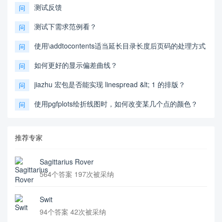
测试反馈
问
测试下需求范例看？
问
使用\addtocontents适当延长目录长度后页码的处理方式
问
如何更好的显示偏差曲线？
问
jiazhu 宏包是否能实现 linespread &lt; 1 的排版？
问
使用pgfplots绘折线图时，如何改变某几个点的颜色？
问
推荐专家
Sagittarius Rover
564个答案 197次被采纳
Swit
94个答案 42次被采纳