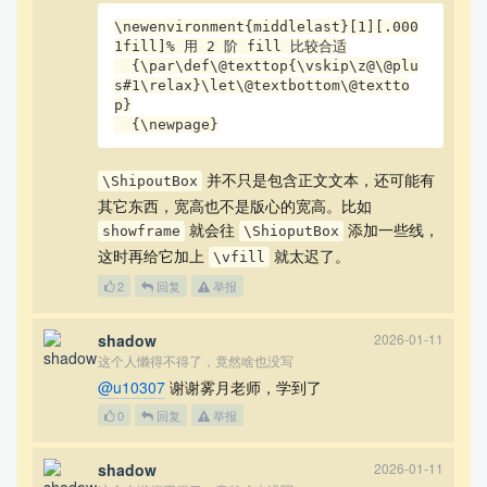
\newenvironment{middlelast}[1][.000
1fill]% 用 2 阶 fill 比较合适

  {\par\def\@texttop{\vskip\z@\@plu
s#1\relax}\let\@textbottom\@textto
p}

  {\newpage}
并不只是包含正文文本，还可能有
\ShipoutBox
其它东西，宽高也不是版心的宽高。比如
就会往
添加一些线，
showframe
\ShioputBox
这时再给它加上
就太迟了。
\vfill
2
回复
举报
shadow
2026-01-11
这个人懒得不得了，竟然啥也没写
@u10307
谢谢雾月老师，学到了
0
回复
举报
shadow
2026-01-11