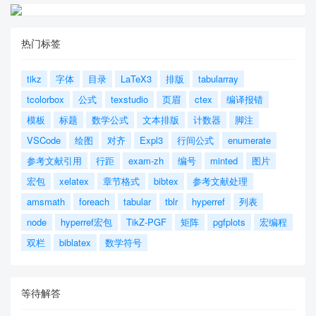
热门标签
tikz
字体
目录
LaTeX3
排版
tabularray
tcolorbox
公式
texstudio
页眉
ctex
编译报错
模板
标题
数学公式
文本排版
计数器
脚注
VSCode
绘图
对齐
Expl3
行间公式
enumerate
参考文献引用
行距
exam-zh
编号
minted
图片
宏包
xelatex
章节格式
bibtex
参考文献处理
amsmath
foreach
tabular
tblr
hyperref
列表
node
hyperref宏包
TikZ-PGF
矩阵
pgfplots
宏编程
双栏
biblatex
数学符号
等待解答