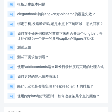
模板历史版本问题
问
elegantbook中的lang=cn对\bibname的覆盖失效？
问
绑定手机,发送验证码,老是未点中正确区域！怎么回事？
问
如何在不修改列格式的前提下纵向合并两个longtblr，并
问
让他们成为一个统一的具有caption的figure浮动体
测试反馈
问
测试下需求范例看？
问
使用\addtocontents适当延长目录长度后页码的处理方式
问
如何更好的显示偏差曲线？
问
jiazhu 宏包是否能实现 linespread &lt; 1 的排版？
问
使用pgfplots绘折线图时，如何改变某几个点的颜色？
问