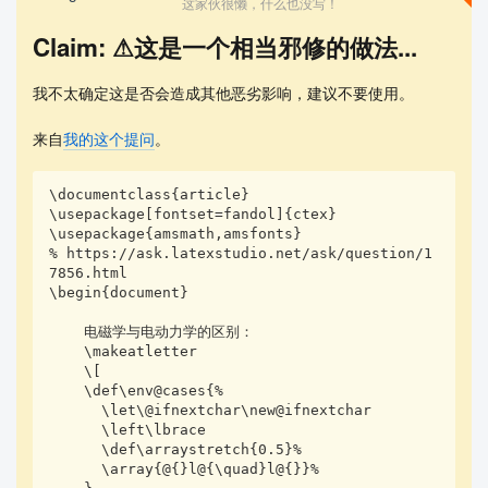
这家伙很懒，什么也没写！
Claim: ⚠这是一个相当邪修的做法...
我不太确定这是否会造成其他恶劣影响，建议不要使用。
来自
我的这个提问
。
\documentclass{article}

\usepackage[fontset=fandol]{ctex}

\usepackage{amsmath,amsfonts}

% https://ask.latexstudio.net/ask/question/1
7856.html

\begin{document}

    电磁学与电动力学的区别：

    \makeatletter

    \[

    \def\env@cases{%

      \let\@ifnextchar\new@ifnextchar

      \left\lbrace

      \def\arraystretch{0.5}%

      \array{@{}l@{\quad}l@{}}%
