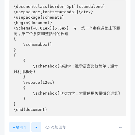
\documentclass[border=5pt]{standalone}

\usepackage[fontset=fandol]{ctex}

\usepackage{schemata}

\begin{document}

\Schema{-0.01ex}{5.5ex}  %  第一个参数调整上下距
离，第二个参数调整括号的长短

{

    \schemabox{}

}

{ 

    {

        \schemabox{电磁学：数学语言比较简单，通常
只利用积分} 

    }

    \vspace{12ex}

    {

        \schemabox{电动力学：大量使用矢量微分运算} 

    }

}

\end{document}
添加回复
赞同
1