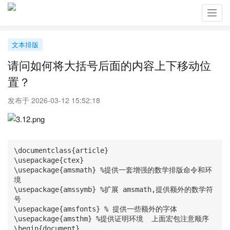
Toggl
navig
文本排版
请问如何将大括号后面的内容上下移动位
置？
发布于 2026-03-12 15:52:18
\documentclass{article}

\usepackage{ctex}

\usepackage{amsmath} %提供一套增强的数学排版命令和环
境

\usepackage{amssymb} %扩展 amsmath,提供额外的数学符
号

\usepackage{amsfonts} % 提供一些额外的字体

\usepackage{amsthm} %提供证明环境  上面宏包注意顺序

\begin{document}
