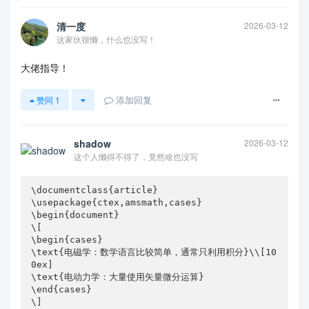
清一度
2026-03-12
这家伙很懒，什么也没写！
大佬指导！
添加回复
赞同
1
shadow
2026-03-12
这个人懒得不得了，竟然啥也没写
\documentclass{article}

\usepackage{ctex,amsmath,cases}

\begin{document} 

\[

\begin{cases}

\text{电磁学：数学语言比较简单，通常只利用积分}\\[10
0ex]

\text{电动力学：大量使用矢量微分运算}

\end{cases}

\]
