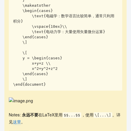
    }

    \makeatother

    \begin{cases}

        \text{电磁学：数学语言比较简单，通常只利用
积分} 

        \vspace{10ex}\\

        \text{电动力学：大量使用矢量微分运算}

    \end{cases}

    \]

    \[

    y = \begin{cases}

        x+y+z \\

        x^2+y^2+z^2 

    \end{cases}

    \]

\end{document}
Notes:
永远不要
在LaTeX里用
，使用
。详
$$...$$
\[...\]
见
这里
。