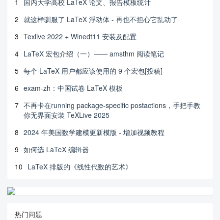
1
国内大学高校 LaTeX 论文、报告模板统计
2
就这样驯服了 LaTeX 浮动体 - 再也不担心它乱动了
3
Texlive 2022 + Winedt11 安装及配置
4
LaTeX 宏包介绍（一）—— amsthm 阅读笔记
5
每个 LaTeX 用户都应该使用的 9 个宏包[投稿]
6
exam-zh：中国试卷 LaTeX 模板
7
不再卡在running package-specific postactions，手把手教
你无界面安装 TeXLive 2025
8
2024 年美国数学建模更新模版 - 增加视频教程
9
如何选 LaTeX 编辑器
10
LaTeX 排版的《线性代数的艺术》
热门问题