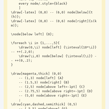
    every node/.style={black}

    ]

\draw[-latex] (0,0) -- (6,0) node[below]{t
(h)};

\draw[-latex] (0,0) -- (0,6) node[right]{s(k
m)};

\node[below left] {0};

\foreach \i in {1,...,5}{

    \draw(0,\i) node[left] {\inteval{10*\i}} 
-- ++(.2,0);

    \draw(\i,0) node[below] {\inteval{\i}} -
- ++(0,.2);

}

\draw[magenta,thick] (0,0) 

    -- (1,3) node[left] {A} 

    -- (1.5,3) node[right] {B} 

    -- (2,5) node[above left=-1pt] {C} 

    -- (2.75,5) node[above right=-1pt] {D} 

    -- (5,0) node[above right=-1pt] {E}

    ;

\draw[cyan,dashed,semithick] (0,5) 

    -- (.5,5) node[above] {G}
