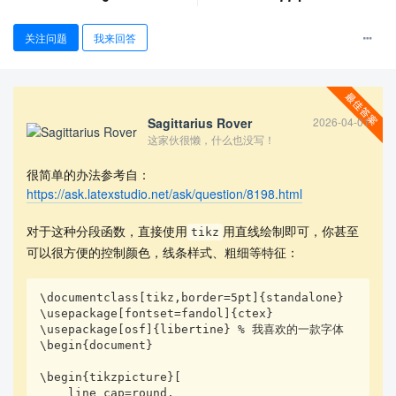
关注问题
我来回答
Sagittarius Rover
2026-04-01
这家伙很懒，什么也没写！
查看更多
很简单的办法参考自：
https://ask.latexstudio.net/ask/question/8198.html
对于这种分段函数，直接使用
用直线绘制即可，你甚至
tikz
可以很方便的控制颜色，线条样式、粗细等特征：
\documentclass[tikz,border=5pt]{standalone}

\usepackage[fontset=fandol]{ctex}

\usepackage[osf]{libertine} % 我喜欢的一款字体

\begin{document}

\begin{tikzpicture}[

    line cap=round,
