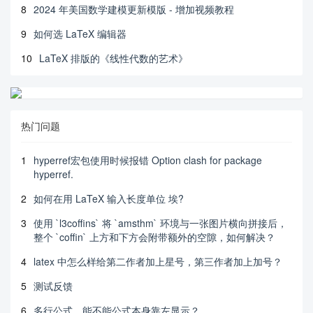
8
2024 年美国数学建模更新模版 - 增加视频教程
9
如何选 LaTeX 编辑器
10
LaTeX 排版的《线性代数的艺术》
热门问题
1
hyperref宏包使用时候报错 Option clash for package
hyperref.
2
如何在用 LaTeX 输入长度单位 埃?
3
使用 `l3coffins` 将 `amsthm` 环境与一张图片横向拼接后，
整个 `coffin` 上方和下方会附带额外的空隙，如何解决？
4
latex 中怎么样给第二作者加上星号，第三作者加上加号？
5
测试反馈
6
多行公式，能不能公式本身靠左显示？