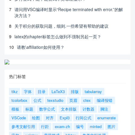
7
请问用VSC编译时显示“Recipe terminated with error.”的解
决方法？
8
关于积分的获取问题，细则.一些希望有帮助的建议
9
latex的chapter标签怎么做到不强制另起一页？
10
请教\affiliation如何使用？
热门标签
tikz
字体
目录
LaTeX3
排版
tabularray
tcolorbox
公式
texstudio
页眉
ctex
编译报错
模板
标题
数学公式
文本排版
计数器
脚注
VSCode
绘图
对齐
Expl3
行间公式
enumerate
参考文献引用
行距
exam-zh
编号
minted
图片