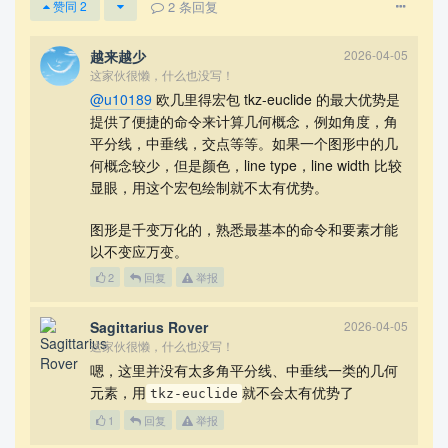
2
条回复
赞同
2
越来越少
2026-04-05
这家伙很懒，什么也没写！
@u10189
欧几里得宏包 tkz-euclide 的最大优势是
提供了便捷的命令来计算几何概念，例如角度，角
平分线，中垂线，交点等等。如果一个图形中的几
何概念较少，但是颜色，line type，line width 比较
显眼，用这个宏包绘制就不太有优势。
图形是千变万化的，熟悉最基本的命令和要素才能
以不变应万变。
2
回复
举报
Sagittarius Rover
2026-04-05
这家伙很懒，什么也没写！
嗯，这里并没有太多角平分线、中垂线一类的几何
元素，用
就不会太有优势了
tkz-euclide
1
回复
举报