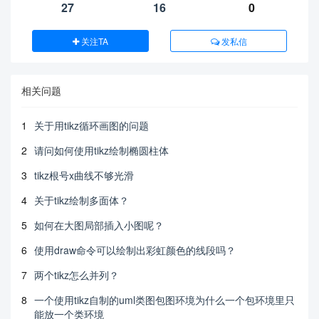
27
16
0
关注TA
发私信
相关问题
1
关于用tikz循环画图的问题
2
请问如何使用tikz绘制椭圆柱体
3
tikz根号x曲线不够光滑
4
关于tikz绘制多面体？
5
如何在大图局部插入小图呢？
6
使用draw命令可以绘制出彩虹颜色的线段吗？
7
两个tikz怎么并列？
8
一个使用tikz自制的uml类图包图环境为什么一个包环境里只
能放一个类环境