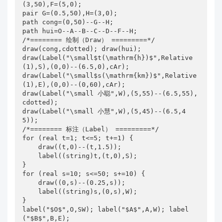
(3,50),F=(5,0);

pair G=(0.5,50),H=(3,0);

path cong=(0,50)--G--H;

path hui=O--A--B--C--D--F--H;

/*======== 绘制（Draw） =========*/

draw(cong,cdotted); draw(hui);

draw(Label("\small$t(\mathrm{h})$",Relative
(1),S),(0,0)--(6.5,0),cAr);

draw(Label("\small$s(\mathrm{km})$",Relative
(1),E),(0,0)--(0,60),cAr);

draw(Label("\small 小聪",W),(5,55)--(6.5,55),
cdotted);

draw(Label("\small 小慧",W),(5,45)--(6.5,4
5));

/*======== 标注（Label） =========*/

for (real t=1; t<=5; t+=1) {

    draw((t,0)--(t,1.5));

    label((string)t,(t,0),S);

}

for (real s=10; s<=50; s+=10) {

    draw((0,s)--(0.25,s));

    label((string)s,(0,s),W);

}

label("$O$",O,SW); label("$A$",A,W); label
("$B$",B,E);
