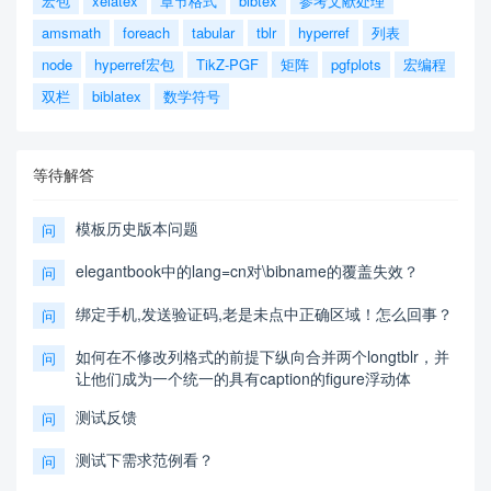
宏包
xelatex
章节格式
bibtex
参考文献处理
amsmath
foreach
tabular
tblr
hyperref
列表
node
hyperref宏包
TikZ-PGF
矩阵
pgfplots
宏编程
双栏
biblatex
数学符号
等待解答
模板历史版本问题
问
elegantbook中的lang=cn对\bibname的覆盖失效？
问
绑定手机,发送验证码,老是未点中正确区域！怎么回事？
问
如何在不修改列格式的前提下纵向合并两个longtblr，并
问
让他们成为一个统一的具有caption的figure浮动体
测试反馈
问
测试下需求范例看？
问