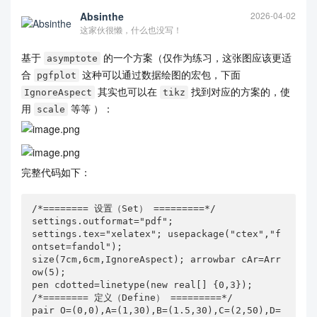
Absinthe
2026-04-02
这家伙很懒，什么也没写！
基于
的一个方案（仅作为练习，这张图应该更适
asymptote
合
这种可以通过数据绘图的宏包，下面
pgfplot
其实也可以在
找到对应的方案的，使
IgnoreAspect
tikz
用
等等 ）：
scale
完整代码如下：
/*======== 设置（Set） =========*/

settings.outformat="pdf"; 

settings.tex="xelatex"; usepackage("ctex","f
ontset=fandol"); 

size(7cm,6cm,IgnoreAspect); arrowbar cAr=Arr
ow(5);

pen cdotted=linetype(new real[] {0,3});

/*======== 定义（Define） =========*/

pair O=(0,0),A=(1,30),B=(1.5,30),C=(2,50),D=