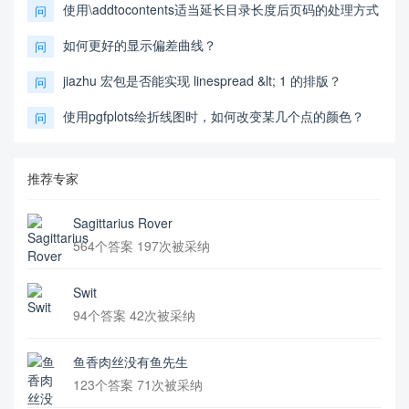
使用\addtocontents适当延长目录长度后页码的处理方式
问
如何更好的显示偏差曲线？
问
jiazhu 宏包是否能实现 linespread &lt; 1 的排版？
问
使用pgfplots绘折线图时，如何改变某几个点的颜色？
问
推荐专家
Sagittarius Rover
564个答案 197次被采纳
Swit
94个答案 42次被采纳
鱼香肉丝没有鱼先生
123个答案 71次被采纳