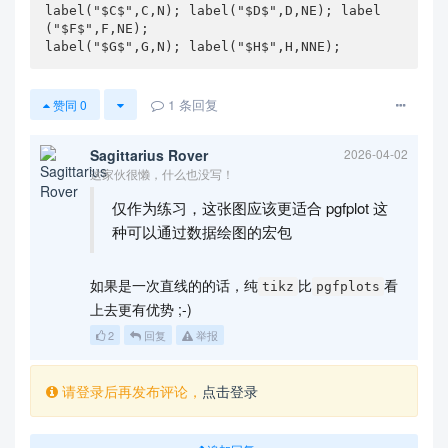
label("$C$",C,N); label("$D$",D,NE); label
("$F$",F,NE);

label("$G$",G,N); label("$H$",H,NNE);
1
条回复
赞同
0
Sagittarius Rover
2026-04-02
这家伙很懒，什么也没写！
仅作为练习，这张图应该更适合 pgfplot 这
种可以通过数据绘图的宏包
如果是一次直线的的话，纯
比
看
tikz
pgfplots
上去更有优势 ;-)
2
回复
举报
请登录后再发布评论，
点击登录