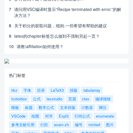
7
请问用VSC编译时显示“Recipe terminated with error.”的解
决方法？
8
关于积分的获取问题，细则.一些希望有帮助的建议
9
latex的chapter标签怎么做到不强制另起一页？
10
请教\affiliation如何使用？
热门标签
tikz
字体
目录
LaTeX3
排版
tabularray
tcolorbox
公式
texstudio
页眉
ctex
编译报错
模板
标题
数学公式
文本排版
计数器
脚注
VSCode
绘图
对齐
Expl3
行间公式
enumerate
参考文献引用
行距
exam-zh
编号
minted
图片