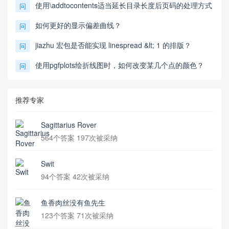
使用\addtocontents适当延长目录长度后页码的处理方式
问
如何更好的显示偏差曲线？
问
jiazhu 宏包是否能实现 linespread &lt; 1 的排版？
问
使用pgfplots绘折线图时，如何改变某几个点的颜色？
问
推荐专家
Sagittarius Rover
564个答案 197次被采纳
Swit
94个答案 42次被采纳
鱼香肉丝没有鱼先生
123个答案 71次被采纳