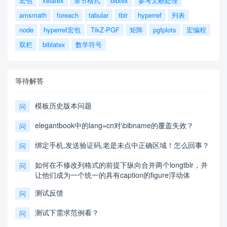
宏包
xelatex
章节格式
bibtex
参考文献处理
amsmath
foreach
tabular
tblr
hyperref
列表
node
hyperref宏包
TikZ-PGF
矩阵
pgfplots
宏编程
双栏
biblatex
数学符号
等待解答
模板历史版本问题
问
elegantbook中的lang=cn对\bibname的覆盖失效？
问
绑定手机,发送验证码,老是未点中正确区域！怎么回事？
问
如何在不修改列格式的前提下纵向合并两个longtblr，并
问
让他们成为一个统一的具有caption的figure浮动体
测试反馈
问
测试下需求范例看？
问