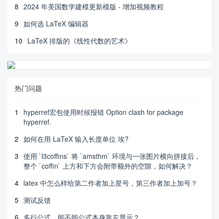
8
2024 年美国数学建模更新模版 - 增加视频教程
9
如何选 LaTeX 编辑器
10
LaTeX 排版的《线性代数的艺术》
热门问题
1
hyperref宏包使用时候报错 Option clash for package
hyperref.
2
如何在用 LaTeX 输入长度单位 埃?
3
使用 `l3coffins` 将 `amsthm` 环境与一张图片横向拼接后，
整个 `coffin` 上方和下方会附带额外的空隙，如何解决？
4
latex 中怎么样给第二作者加上星号，第三作者加上加号？
5
测试反馈
6
多行公式，能不能公式本身靠左显示？