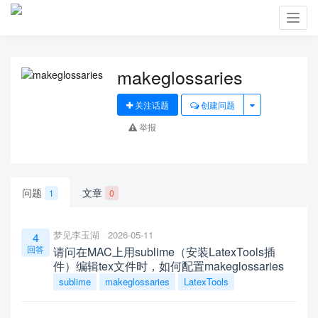
Toggl
navig
makeglossaries
关注话题
创建问题
举报
问题
文章
1
0
梦见李玉湖
2026-05-11
4
回答
请问在MAC上用sublime（安装LatexTools插
件）编辑tex文件时，如何配置makeglossaries
sublime
makeglossaries
LatexTools