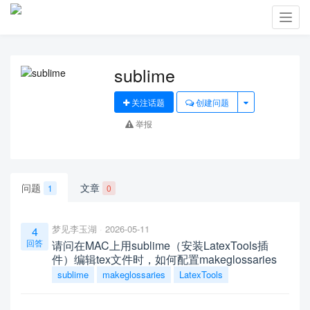
Toggl
navig
sublime
关注话题
创建问题
举报
问题
文章
1
0
梦见李玉湖
2026-05-11
4
回答
请问在MAC上用sublime（安装LatexTools插
件）编辑tex文件时，如何配置makeglossaries
sublime
makeglossaries
LatexTools