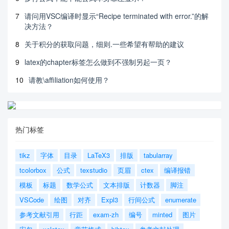
7
请问用VSC编译时显示“Recipe terminated with error.”的解
决方法？
8
关于积分的获取问题，细则.一些希望有帮助的建议
9
latex的chapter标签怎么做到不强制另起一页？
10
请教\affiliation如何使用？
热门标签
tikz
字体
目录
LaTeX3
排版
tabularray
tcolorbox
公式
texstudio
页眉
ctex
编译报错
模板
标题
数学公式
文本排版
计数器
脚注
VSCode
绘图
对齐
Expl3
行间公式
enumerate
参考文献引用
行距
exam-zh
编号
minted
图片