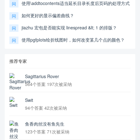
使用\addtocontents适当延长目录长度后页码的处理方式
问
如何更好的显示偏差曲线？
问
jiazhu 宏包是否能实现 linespread &lt; 1 的排版？
问
使用pgfplots绘折线图时，如何改变某几个点的颜色？
问
推荐专家
Sagittarius Rover
564个答案 197次被采纳
Swit
94个答案 42次被采纳
鱼香肉丝没有鱼先生
123个答案 71次被采纳