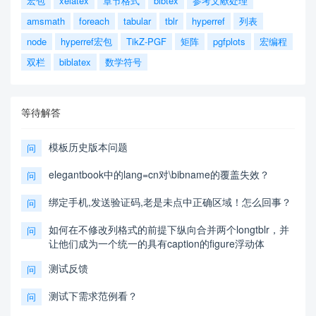
宏包
xelatex
章节格式
bibtex
参考文献处理
amsmath
foreach
tabular
tblr
hyperref
列表
node
hyperref宏包
TikZ-PGF
矩阵
pgfplots
宏编程
双栏
biblatex
数学符号
等待解答
模板历史版本问题
问
elegantbook中的lang=cn对\bibname的覆盖失效？
问
绑定手机,发送验证码,老是未点中正确区域！怎么回事？
问
如何在不修改列格式的前提下纵向合并两个longtblr，并
问
让他们成为一个统一的具有caption的figure浮动体
测试反馈
问
测试下需求范例看？
问