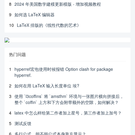
8
2024 年美国数学建模更新模版 - 增加视频教程
9
如何选 LaTeX 编辑器
10
LaTeX 排版的《线性代数的艺术》
热门问题
1
hyperref宏包使用时候报错 Option clash for package
hyperref.
2
如何在用 LaTeX 输入长度单位 埃?
3
使用 `l3coffins` 将 `amsthm` 环境与一张图片横向拼接后，
整个 `coffin` 上方和下方会附带额外的空隙，如何解决？
4
latex 中怎么样给第二作者加上星号，第三作者加上加号？
5
测试反馈
6
多行公式，能不能公式本身靠左显示？